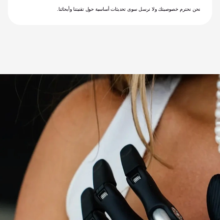
نحن نحترم خصوصيتك ولا نرسل سوى تحديثات أساسية حول تقنيتنا وأبحاثنا.