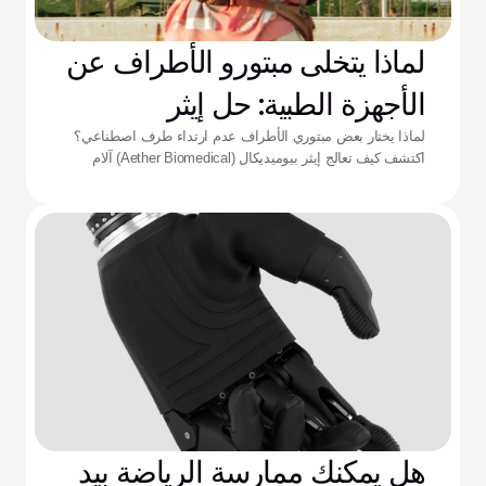
لماذا يتخلى مبتورو الأطراف عن
الأجهزة الطبية: حل إيثر
لماذا يختار بعض مبتوري الأطراف عدم ارتداء طرف اصطناعي؟
اكتشف كيف تعالج إيثر بيوميديكال (Aether Biomedical) آلام
التجويف الداعم، ونفاد البطارية، وإرهاق التحكم المعقد.
هل يمكنك ممارسة الرياضة بيد