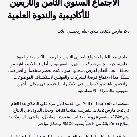
الاجتماع السنوي الثامن والأربعين 
للأكاديمية والندوة العلمية
2-5 مارس 2022، فندق حياة ريجنسي أتلانتا
يصادف هذا العام الاجتماع السنوي الثامن والأربعين للأكاديمية والندوة 
العلمية، حيث تجتمع شركات الأجهزة التقويمية والأطراف الاصطناعية من 
مختلف أنحاء العالم لعرض منتجاتها. سواء كنت تحضر شخصياً أو افتراضياً، 
يشكّل هذا الاجتماع فرصةً للشركات والمهنيين لاستكشاف الموضوعات 
الرائجة والناشئة والانغماس في الابتكارات الجديدة في مجال الأجهزة 
التقويمية والأطراف الاصطناعية. 
ستنضم Aether Biomedical إلى الندوة لأول مرة على الإطلاق هذا العام 
في 2-5 مارس 2022، للتعريف بمنتجنا Zeus. وخلال الندوة، في الجناح 
رقم #524، سنقيم عروضاً حية ليدنا متعددة المفاصل، بما في ذلك إمكانية 
إصلاح Zeus بالكامل داخلياً بنسبة 100% وبشكل مباشر. 
سنشجّع الزوار على التفاعل مع العرض، ونوفر الفرصة للأفراد لتفكيك اليد 