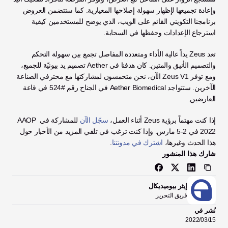
وإعادة تجميعها لإظهار سهولة إصلاحها المعيارية. كما ستتضمن العروض 
برنامجنا التكويني القائم على الويب، الذي يوضح للمستخدمين كيفية 
استرجاع الإعدادات وحفظها في السحابة. 
تعد Zeus يداً عالية الأداء ومتعددة المفاصل تجمع بين سهولة التحكم 
والتصميم الأنيق والمتين. كان هدفنا في Aether تصميم يد بيونيّة للجميع، 
ومع توفر Zeus V1 الآن، نحن متحمسون لمشاركتها مع محترفي الصناعة 
الآخرين. ستتواجد Aether Biomedical في الجناح رقم #524 في قاعة 
العارضين. 
إذا كنت مهتماً برؤية Zeus أثناء العمل، 
سجّل الآن
 للمشاركة في AAOP 
2022 في 2-5 مارس. وإذا كنت ترغب في تلقي المزيد من الأخبار حول 
هذا الحدث وغيرها، 
اشترك في مدونتنا
. 
شارك هذا المنشور
إيثر بيوميديكال
فريق التحرير
نُشر في
15‏/03‏/2022