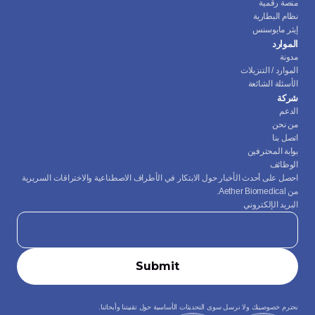
منصة رقمية
نظام البطارية
إيثر مايوسنس
الموارد
مدونة
الموارد / التنزيلات
الأسئلة الشائعة
شركة
الدعم
من نحن
اتصل بنا
بوابة المحترفين
الوظائف
احصل على أحدث الأخبار حول الابتكار في الأطراف الاصطناعية والاختراقات السريرية 
من Aether Biomedical.
البريد الإلكتروني
نحترم خصوصيتك ولا نرسل سوى التحديثات الأساسية حول تقنيتنا وأبحاثنا.