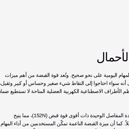
لأحمال
ينبغي أن تمتلك اليد متعددة المفاصل القوة اللازمة لأداء المهام اليومية على نحو صحيح. وتُعد قوة القبضة من أهم ميزات 
لكن Zeus تستطيع ذلك. فهي اليد الكهربية العضلية متعددة المفاصل الوحيدة ذات أقوى قوة قبض (152N)، مما يتيح 
للمستخدمين حمل أشياء يصل وزنها إلى 5