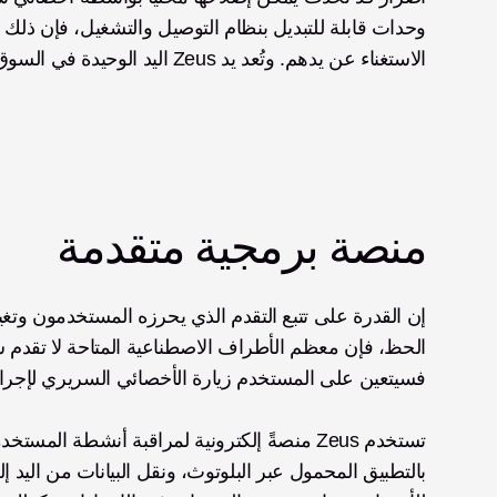
الاستغناء عن يدهم. وتُعد يد Zeus اليد الوحيدة في السوق القابلة للصيانة بالكامل داخل المنشأة بواسطة الأخصائي السريري.
منصة برمجية متقدمة
فسيتعين على المستخدم زيارة الأخصائي السريري لإجراء ت