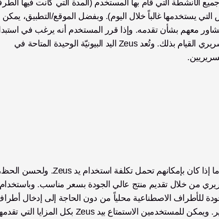
الاصطناعي في وضع الفتح/الإغلاق، وما هي أوضاع القبض التي يستخدمها غالباً خلال اليوم). وبفضل الموقع/التطبيق، يم
وضع قبض أو إزالته، فإن التطبيق يتيح أيضاً للأخصائي السريري القيام بذلك. وتُعد Zeus اليد البيونيّة الوحيدة المتاحة في 
سريريين.