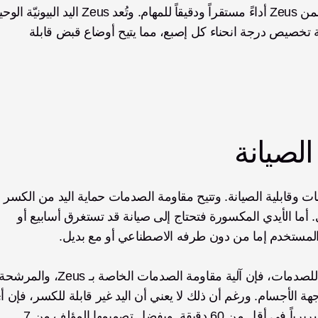
المتاحة، إذ لا توفر فقط 12 وضعاً للقبض، بل أيضاً إمكانية تخصيص درجة انحناء كل إصبع، مما يتيح أوضاع قبض قابلة 
الصيانة
من أهم ميزات الأيدي الاصطناعية البيونيّة مقاومة الصدمات وقابلية الصيانة. وتتيح مقاومة الصدمات حماية اليد من الكسر 
الفوري في حال تعرضها لضربة عرضية من أجسام أخرى. أما الأيدي المكسورة فتحتاج إلى صيانة قد تستغرق أسابيع أو 
 المستخدم إما من دون طرفه الاصطناعي أو مع بديل. 
أضرار قد تحدث يمكن إصلاحها محلياً بواسطة أخصائي سريرياً في أقل من 60 دقيقة. وبفضل تصميمها المؤلف من 7 