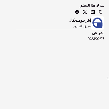
شارك هذا المنشور
إيثر بيوميديكال
فريق التحرير
نُشر في
07‏/02‏/2023
الطرف الاصطناعي. ويمكن للمستخدمين أن يطمئنوا إلى أنه سواء احتاجوا إلى التقاط شيء صغير وحساس أو كبير وثقيل، 
فسوف تُمكّنهم اليد من ذلك بثقة. ولسوء الحظ، فإن معظم الأطراف الاصطناعية الكهربية العضلية المتاحة لا تستطيع ضمان 
3 كجم/77 رطلاً. كما أن ميزة القبضة الناعمة تمكّن المستخدمين من أداء المهام 