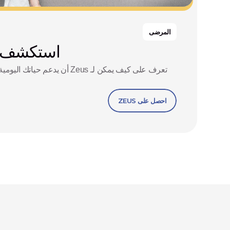
المرضى
استكشف Zeus كمري
احصل على ZEUS