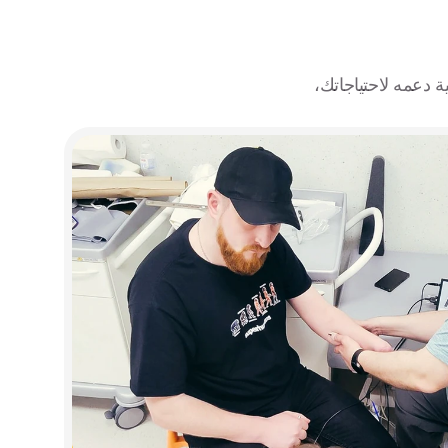
سواء كنت مريضًا أو ممارسًا صحيًا، اختر مسارك لاستكشاف زيوس، وتعرّف على كيفية دعمه لاحتياجاتك، 