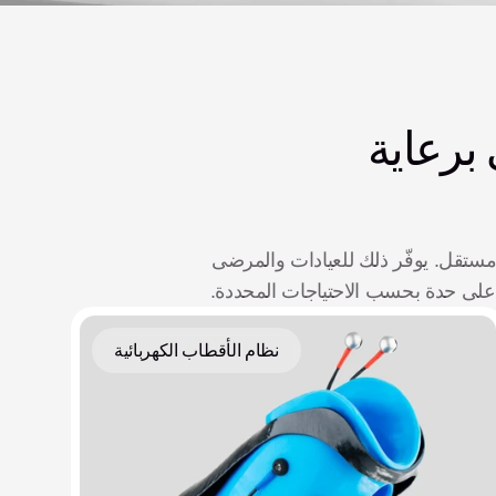
كيف يمكن لحلولنا المتكاملة أن ترتقي برعاية 
يتوفر Zeus Hand إما كجزء من حزمة متكاملة مع نظام بطارية Aether وAether MyoSense، أو كحل مستقل. يوفّر ذلك للعيادات والمرضى 
 على حدة بحسب الاحتياجات المحددة.
نظام الأقطاب الكهربائية