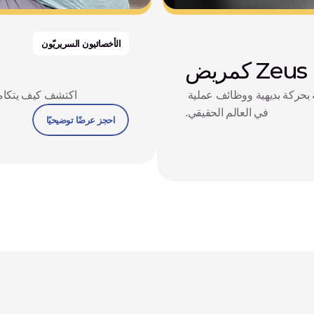
الأخصائيون السريريّون
ض
تعرف على كيف يمكن لـ Zeus أن يدعم حياتك اليومية بحركة بديهية ووظائف عملية 
اكتشف كيف يتكامل Zeus مع سير العمل السريري ويُحسّن نتائ
في العالم الحقيقي.
احجز عرضًا توضيحيًا