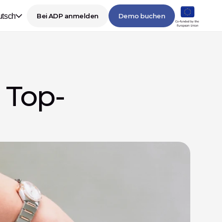
tsch
Bei ADP anmelden
Demo buchen
 Top-