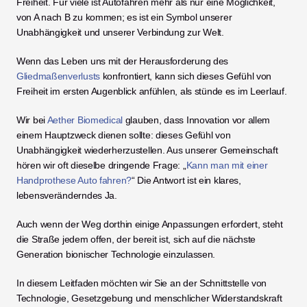
Freiheit. Für viele ist Autofahren mehr als nur eine Möglichkeit, 
von A nach B zu kommen; es ist ein Symbol unserer 
Unabhängigkeit und unserer Verbindung zur Welt.
Wenn das Leben uns mit der Herausforderung des 
Gliedmaßenverlusts
 konfrontiert, kann sich dieses Gefühl von 
Freiheit im ersten Augenblick anfühlen, als stünde es im Leerlauf.
Wir bei 
Aether Biomedical
 glauben, dass Innovation vor allem 
einem Hauptzweck dienen sollte: dieses Gefühl von 
Unabhängigkeit wiederherzustellen. Aus unserer Gemeinschaft 
hören wir oft dieselbe dringende Frage: „
Kann man mit einer 
Handprothese Auto fahren?
“ Die Antwort ist ein klares, 
lebensveränderndes Ja.
Auch wenn der Weg dorthin einige Anpassungen erfordert, steht 
die Straße jedem offen, der bereit ist, sich auf die nächste 
Generation bionischer Technologie einzulassen.
In diesem Leitfaden möchten wir Sie an der Schnittstelle von 
Technologie, Gesetzgebung und menschlicher Widerstandskraft 