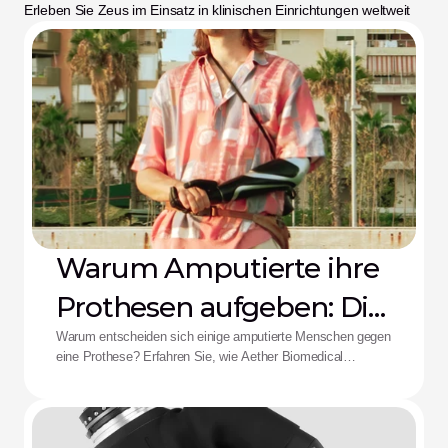
Erleben Sie Zeus im Einsatz in klinischen Einrichtungen weltweit
Warum Amputierte ihre
Prothesen aufgeben: Die
Aether-Lösung
Warum entscheiden sich einige amputierte Menschen gegen
eine Prothese? Erfahren Sie, wie Aether Biomedical
Schaftschmerzen, leere Batterien und die Ermüdung durch
komplexe Steuerungen bekämpft.