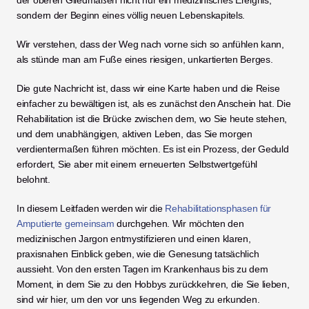
der oberen Gliedmaßen nicht nur ein medizinisches Ereignis, 
sondern der Beginn eines völlig neuen Lebenskapitels.
Wir verstehen, dass der Weg nach vorne sich so anfühlen kann, 
als stünde man am Fuße eines riesigen, unkartierten Berges.
Die gute Nachricht ist, dass wir eine Karte haben und die Reise 
einfacher zu bewältigen ist, als es zunächst den Anschein hat. Die 
Rehabilitation ist die Brücke zwischen dem, wo Sie heute stehen, 
und dem unabhängigen, aktiven Leben, das Sie morgen 
verdientermaßen führen möchten. Es ist ein Prozess, der Geduld 
erfordert, Sie aber mit einem erneuerten Selbstwertgefühl 
belohnt.
In diesem Leitfaden werden wir die 
Rehabilitationsphasen für 
Amputierte gemeinsam
 durchgehen. Wir möchten den 
medizinischen Jargon entmystifizieren und einen klaren, 
praxisnahen Einblick geben, wie die Genesung tatsächlich 
aussieht. Von den ersten Tagen im Krankenhaus bis zu dem 
Moment, in dem Sie zu den Hobbys zurückkehren, die Sie lieben, 
sind wir hier, um den vor uns liegenden Weg zu erkunden.