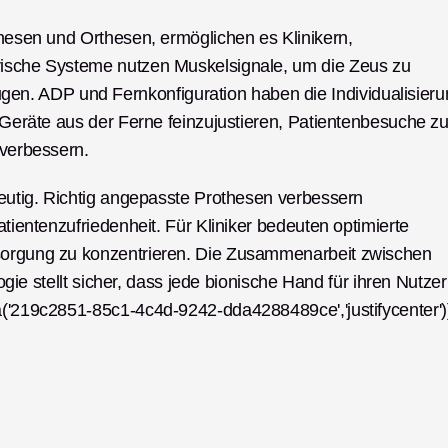
thesen und Orthesen, ermöglichen es Klinikern, 
rische Systeme nutzen Muskelsignale, um die Zeus zu 
. ADP und Fernkonfiguration haben die Individualisierun
, Geräte aus der Ferne feinzujustieren, Patientenbesuche zu
 verbessern.
deutig. Richtig angepasste Prothesen verbessern 
atientenzufriedenheit. Für Kliniker bedeuten optimierte 
sorgung zu konzentrieren. Die Zusammenarbeit zwischen 
logie stellt sicher, dass jede bionische Hand für ihren Nutzer 
a('219c2851-85c1-4c4d-9242-dda4288489ce','justifycenter')