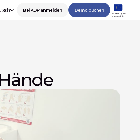
tsch
Bei ADP anmelden
Demo buchen
 Hände