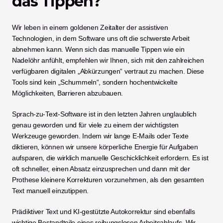
das Tippen?
Wir leben in einem goldenen Zeitalter der assistiven 
Technologien, in dem Software uns oft die schwerste Arbeit 
abnehmen kann. Wenn sich das manuelle Tippen wie ein 
Nadelöhr anfühlt, empfehlen wir Ihnen, sich mit den zahlreichen 
verfügbaren digitalen „Abkürzungen“ vertraut zu machen. Diese 
Tools sind kein „Schummeln“, sondern hochentwickelte 
Möglichkeiten, Barrieren abzubauen.
Sprach-zu-Text-Software ist in den letzten Jahren unglaublich 
genau geworden und für viele zu einem der wichtigsten 
Werkzeuge geworden. Indem wir lange E-Mails oder Texte 
diktieren, können wir unsere körperliche Energie für Aufgaben 
aufsparen, die wirklich manuelle Geschicklichkeit erfordern. Es ist 
oft schneller, einen Absatz einzusprechen und dann mit der 
Prothese kleinere Korrekturen vorzunehmen, als den gesamten 
Text manuell einzutippen.
Prädiktiver Text und KI-gestützte Autokorrektur sind ebenfalls 
wichtige Bestandteile eines reibungslosen Arbeitsablaufs. Wir 