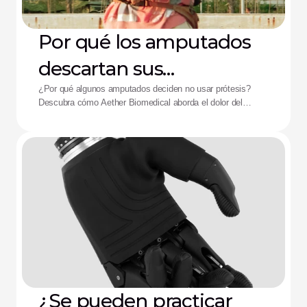
Por qué los amputados
descartan sus
dispositivos: La solución
¿Por qué algunos amputados deciden no usar prótesis?
Descubra cómo Aether Biomedical aborda el dolor del
de Aether
encaje, el agotamiento de la batería y la fatiga por control
complejo.
¿Se pueden practicar