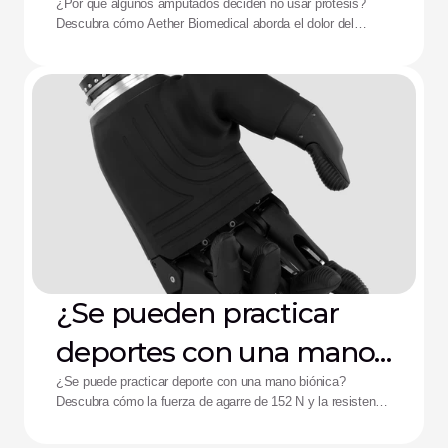
dispositivos: La solución
¿Por qué algunos amputados deciden no usar prótesis?
Descubra cómo Aether Biomedical aborda el dolor del
de Aether
encaje, el agotamiento de la batería y la fatiga por control
complejo.
¿Se pueden practicar
deportes con una mano
biónica?
¿Se puede practicar deporte con una mano biónica?
Descubra cómo la fuerza de agarre de 152 N y la resistencia
a impactos de la mano Zeus están ayudando a mejorar el
rendimiento de los deportistas adaptados.