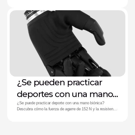
de Aether
encaje, el agotamiento de la batería y la fatiga por control
complejo.
¿Se pueden practicar
deportes con una mano
biónica?
¿Se puede practicar deporte con una mano biónica?
Descubra cómo la fuerza de agarre de 152 N y la resistencia
a impactos de la mano Zeus están ayudando a mejorar el
rendimiento de los deportistas adaptados.