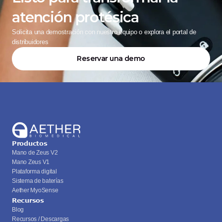
atención protésica
Solicita una demostración con nuestro equipo o explora el portal de 
distribuidores
Reservar una demo
Productos
Mano de Zeus V2
Mano Zeus V1
Plataforma digital
Sistema de baterías
Aether MyoSense
Recursos
Blog
Recursos / Descargas