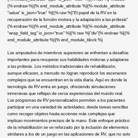
{% endraw %}{% end_module_attribute %}{% module_attribute 
"value" is_json="true" %}{% raw %}"El papel de la RV en la 
recuperación de la función motora y la adaptación a las prótesis"
{% endraw %}{% end_module_attribute %}{% module_attribute 
"wrap_field_tag" is_json="true" %}{% raw %}"div"{% endraw %}{% 
end_module_attribute %}{% end_module_block %}
Los amputados de miembros superiores se enfrentan a desafíos 
importantes para recuperar sus habilidades motoras y adaptarse 
a las prótesis. Los métodos tradicionales de rehabilitación, 
aunque eficaces, a menudo no logran reproducir los escenarios 
complejos que se encuentran en la vida diaria. Aquí es donde la 
tecnología de RV entra en juego, ofreciendo simulaciones 
inmersivas que reflejan de cerca experiencias del mundo real. 
Los programas de RV personalizados permiten a los pacientes 
participar en una variedad de actividades, desde tareas sencillas 
como recoger objetos hasta acciones más complejas que 
implican movimientos precisos de la mano. Este enfoque práctico 
de la rehabilitación se ve reforzado por la inclusión de elementos 
similares a los de un juego en las aplicaciones de RV, que no solo 