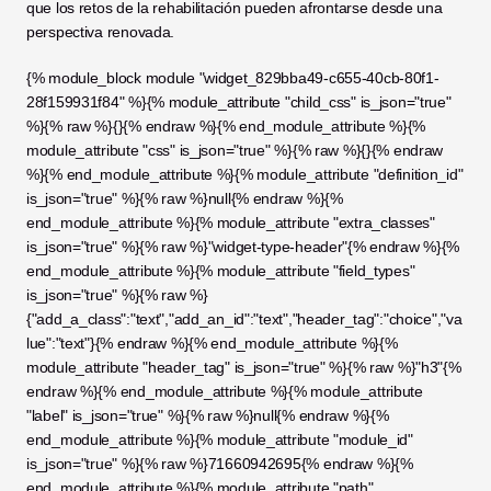
que los retos de la rehabilitación pueden afrontarse desde una 
perspectiva renovada.
{% module_block module "widget_829bba49-c655-40cb-80f1-
28f159931f84" %}{% module_attribute "child_css" is_json="true" 
%}{% raw %}{}{% endraw %}{% end_module_attribute %}{% 
module_attribute "css" is_json="true" %}{% raw %}{}{% endraw 
%}{% end_module_attribute %}{% module_attribute "definition_id" 
is_json="true" %}{% raw %}null{% endraw %}{% 
end_module_attribute %}{% module_attribute "extra_classes" 
is_json="true" %}{% raw %}"widget-type-header"{% endraw %}{% 
end_module_attribute %}{% module_attribute "field_types" 
is_json="true" %}{% raw %}
{"add_a_class":"text","add_an_id":"text","header_tag":"choice","va
lue":"text"}{% endraw %}{% end_module_attribute %}{% 
module_attribute "header_tag" is_json="true" %}{% raw %}"h3"{% 
endraw %}{% end_module_attribute %}{% module_attribute 
"label" is_json="true" %}{% raw %}null{% endraw %}{% 
end_module_attribute %}{% module_attribute "module_id" 
is_json="true" %}{% raw %}71660942695{% endraw %}{% 
end_module_attribute %}{% module_attribute "path" 