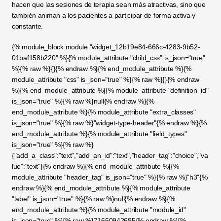
hacen que las sesiones de terapia sean más atractivas, sino que 
también animan a los pacientes a participar de forma activa y 
constante.
{% module_block module "widget_12b19e84-666c-4283-9b52-
01baf158b220" %}{% module_attribute "child_css" is_json="true" 
%}{% raw %}{}{% endraw %}{% end_module_attribute %}{% 
module_attribute "css" is_json="true" %}{% raw %}{}{% endraw 
%}{% end_module_attribute %}{% module_attribute "definition_id" 
is_json="true" %}{% raw %}null{% endraw %}{% 
end_module_attribute %}{% module_attribute "extra_classes" 
is_json="true" %}{% raw %}"widget-type-header"{% endraw %}{% 
end_module_attribute %}{% module_attribute "field_types" 
is_json="true" %}{% raw %}
{"add_a_class":"text","add_an_id":"text","header_tag":"choice","va
lue":"text"}{% endraw %}{% end_module_attribute %}{% 
module_attribute "header_tag" is_json="true" %}{% raw %}"h3"{% 
endraw %}{% end_module_attribute %}{% module_attribute 
"label" is_json="true" %}{% raw %}null{% endraw %}{% 
end_module_attribute %}{% module_attribute "module_id" 
is_json="true" %}{% raw %}71660942695{% endraw %}{% 