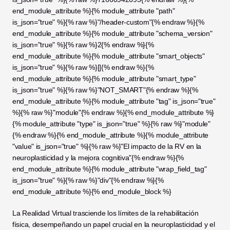
end_module_attribute %}{% module_attribute "path" 
is_json="true" %}{% raw %}"/header-custom"{% endraw %}{% 
end_module_attribute %}{% module_attribute "schema_version" 
is_json="true" %}{% raw %}2{% endraw %}{% 
end_module_attribute %}{% module_attribute "smart_objects" 
is_json="true" %}{% raw %}[]{% endraw %}{% 
end_module_attribute %}{% module_attribute "smart_type" 
is_json="true" %}{% raw %}"NOT_SMART"{% endraw %}{% 
end_module_attribute %}{% module_attribute "tag" is_json="true" 
%}{% raw %}"module"{% endraw %}{% end_module_attribute %}
{% module_attribute "type" is_json="true" %}{% raw %}"module"
{% endraw %}{% end_module_attribute %}{% module_attribute 
"value" is_json="true" %}{% raw %}"El impacto de la RV en la 
neuroplasticidad y la mejora cognitiva"{% endraw %}{% 
end_module_attribute %}{% module_attribute "wrap_field_tag" 
is_json="true" %}{% raw %}"div"{% endraw %}{% 
end_module_attribute %}{% end_module_block %}
La Realidad Virtual trasciende los límites de la rehabilitación 
física, desempeñando un papel crucial en la neuroplasticidad y el 