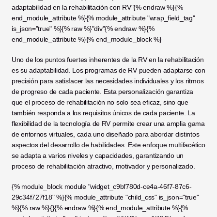
adaptabilidad en la rehabilitación con RV"{% endraw %}{% 
end_module_attribute %}{% module_attribute "wrap_field_tag" 
is_json="true" %}{% raw %}"div"{% endraw %}{% 
end_module_attribute %}{% end_module_block %}
Uno de los puntos fuertes inherentes de la RV en la rehabilitación 
es su adaptabilidad. Los programas de RV pueden adaptarse con 
precisión para satisfacer las necesidades individuales y los ritmos 
de progreso de cada paciente. Esta personalización garantiza 
que el proceso de rehabilitación no solo sea eficaz, sino que 
también responda a los requisitos únicos de cada paciente. La 
flexibilidad de la tecnología de RV permite crear una amplia gama 
de entornos virtuales, cada uno diseñado para abordar distintos 
aspectos del desarrollo de habilidades. Este enfoque multifacético 
se adapta a varios niveles y capacidades, garantizando un 
proceso de rehabilitación atractivo, motivador y personalizado.
{% module_block module "widget_c9bf780d-ce4a-46f7-87c6-
29c34f727f18" %}{% module_attribute "child_css" is_json="true" 
%}{% raw %}{}{% endraw %}{% end_module_attribute %}{% 