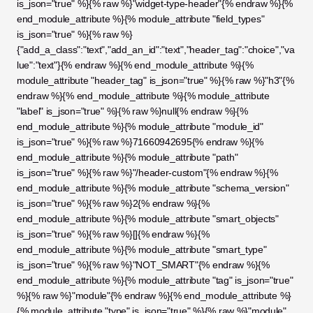
is_json="true" %}{% raw %}"widget-type-header"{% endraw %}{% 
end_module_attribute %}{% module_attribute "field_types" 
is_json="true" %}{% raw %}
{"add_a_class":"text","add_an_id":"text","header_tag":"choice","va
lue":"text"}{% endraw %}{% end_module_attribute %}{% 
module_attribute "header_tag" is_json="true" %}{% raw %}"h3"{% 
endraw %}{% end_module_attribute %}{% module_attribute 
"label" is_json="true" %}{% raw %}null{% endraw %}{% 
end_module_attribute %}{% module_attribute "module_id" 
is_json="true" %}{% raw %}71660942695{% endraw %}{% 
end_module_attribute %}{% module_attribute "path" 
is_json="true" %}{% raw %}"/header-custom"{% endraw %}{% 
end_module_attribute %}{% module_attribute "schema_version" 
is_json="true" %}{% raw %}2{% endraw %}{% 
end_module_attribute %}{% module_attribute "smart_objects" 
is_json="true" %}{% raw %}[]{% endraw %}{% 
end_module_attribute %}{% module_attribute "smart_type" 
is_json="true" %}{% raw %}"NOT_SMART"{% endraw %}{% 
end_module_attribute %}{% module_attribute "tag" is_json="true" 
%}{% raw %}"module"{% endraw %}{% end_module_attribute %}
{% module_attribute "type" is_json="true" %}{% raw %}"module"