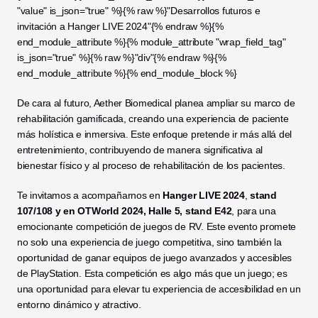
"value" is_json="true" %}{% raw %}"Desarrollos futuros e 
invitación a Hanger LIVE 2024"{% endraw %}{% 
end_module_attribute %}{% module_attribute "wrap_field_tag" 
is_json="true" %}{% raw %}"div"{% endraw %}{% 
end_module_attribute %}{% end_module_block %}
De cara al futuro, Aether Biomedical planea ampliar su marco de 
rehabilitación gamificada, creando una experiencia de paciente 
más holística e inmersiva. Este enfoque pretende ir más allá del 
entretenimiento, contribuyendo de manera significativa al 
bienestar físico y al proceso de rehabilitación de los pacientes.
Te invitamos a acompañarnos en 
Hanger LIVE 2024
, 
stand 
107/108 y en OTWorld 2024, Halle 5, stand E42
, para una 
emocionante competición de juegos de RV. Este evento promete 
no solo una experiencia de juego competitiva, sino también la 
oportunidad de ganar equipos de juego avanzados y accesibles 
de PlayStation. Esta competición es algo más que un juego; es 
una oportunidad para elevar tu experiencia de accesibilidad en un 
entorno dinámico y atractivo.