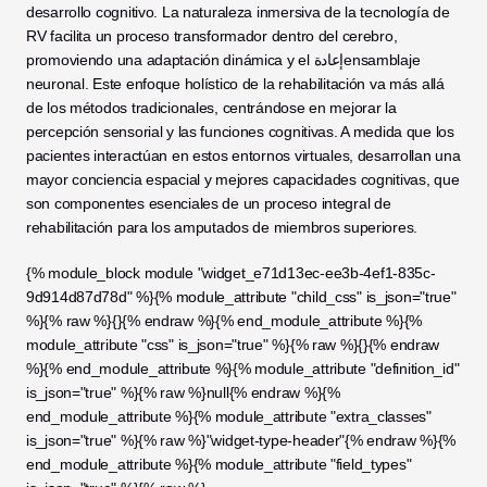
desarrollo cognitivo. La naturaleza inmersiva de la tecnología de 
RV facilita un proceso transformador dentro del cerebro, 
promoviendo una adaptación dinámica y el إعادةensamblaje 
neuronal. Este enfoque holístico de la rehabilitación va más allá 
de los métodos tradicionales, centrándose en mejorar la 
percepción sensorial y las funciones cognitivas. A medida que los 
pacientes interactúan en estos entornos virtuales, desarrollan una 
mayor conciencia espacial y mejores capacidades cognitivas, que 
son componentes esenciales de un proceso integral de 
rehabilitación para los amputados de miembros superiores.
{% module_block module "widget_e71d13ec-ee3b-4ef1-835c-
9d914d87d78d" %}{% module_attribute "child_css" is_json="true" 
%}{% raw %}{}{% endraw %}{% end_module_attribute %}{% 
module_attribute "css" is_json="true" %}{% raw %}{}{% endraw 
%}{% end_module_attribute %}{% module_attribute "definition_id" 
is_json="true" %}{% raw %}null{% endraw %}{% 
end_module_attribute %}{% module_attribute "extra_classes" 
is_json="true" %}{% raw %}"widget-type-header"{% endraw %}{% 
end_module_attribute %}{% module_attribute "field_types" 