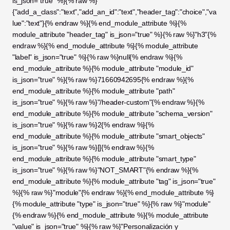
is_json="true" %}{% raw %}
{"add_a_class":"text","add_an_id":"text","header_tag":"choice","va
lue":"text"}{% endraw %}{% end_module_attribute %}{% 
module_attribute "header_tag" is_json="true" %}{% raw %}"h3"{% 
endraw %}{% end_module_attribute %}{% module_attribute 
"label" is_json="true" %}{% raw %}null{% endraw %}{% 
end_module_attribute %}{% module_attribute "module_id" 
is_json="true" %}{% raw %}71660942695{% endraw %}{% 
end_module_attribute %}{% module_attribute "path" 
is_json="true" %}{% raw %}"/header-custom"{% endraw %}{% 
end_module_attribute %}{% module_attribute "schema_version" 
is_json="true" %}{% raw %}2{% endraw %}{% 
end_module_attribute %}{% module_attribute "smart_objects" 
is_json="true" %}{% raw %}[]{% endraw %}{% 
end_module_attribute %}{% module_attribute "smart_type" 
is_json="true" %}{% raw %}"NOT_SMART"{% endraw %}{% 
end_module_attribute %}{% module_attribute "tag" is_json="true" 
%}{% raw %}"module"{% endraw %}{% end_module_attribute %}
{% module_attribute "type" is_json="true" %}{% raw %}"module"
{% endraw %}{% end_module_attribute %}{% module_attribute 
"value" is_json="true" %}{% raw %}"Personalización y 