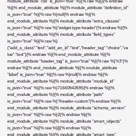
module_attribute "css" is_json="true" %}{% raw %}{}{% endraw 
%}{% end_module_attribute %}{% module_attribute "definition_id" 
is_json="true" %}{% raw %}null{% endraw %}{% 
end_module_attribute %}{% module_attribute "extra_classes" 
is_json="true" %}{% raw %}"widget-type-header"{% endraw %}{% 
end_module_attribute %}{% module_attribute "field_types" 
is_json="true" %}{% raw %}
{"add_a_class":"text","add_an_id":"text","header_tag":"choice","va
lue":"text"}{% endraw %}{% end_module_attribute %}{% 
module_attribute "header_tag" is_json="true" %}{% raw %}"h3"{% 
endraw %}{% end_module_attribute %}{% module_attribute 
"label" is_json="true" %}{% raw %}null{% endraw %}{% 
end_module_attribute %}{% module_attribute "module_id" 
is_json="true" %}{% raw %}71660942695{% endraw %}{% 
end_module_attribute %}{% module_attribute "path" 
is_json="true" %}{% raw %}"/header-custom"{% endraw %}{% 
end_module_attribute %}{% module_attribute "schema_version" 
is_json="true" %}{% raw %}2{% endraw %}{% 
end_module_attribute %}{% module_attribute "smart_objects" 
is_json="true" %}{% raw %}[]{% endraw %}{% 
end_module_attribute %}{% module_attribute "smart_type" 