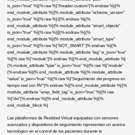
is_json="true" %}{% raw %}"/header-custom"{% endraw %}{% 
end_module_attribute %}{% module_attribute "schema_version" 
is_json="true" %}{% raw %}2{% endraw %}{% 
end_module_attribute %}{% module_attribute "smart_objects" 
is_json="true" %}{% raw %}[]{% endraw %}{% 
end_module_attribute %}{% module_attribute "smart_type" 
is_json="true" %}{% raw %}"NOT_SMART"{% endraw %}{% 
end_module_attribute %}{% module_attribute "tag" is_json="true" 
%}{% raw %}"module"{% endraw %}{% end_module_attribute %}
{% module_attribute "type" is_json="true" %}{% raw %}"module"
{% endraw %}{% end_module_attribute %}{% module_attribute 
"value" is_json="true" %}{% raw %}"Seguimiento del progreso en 
tiempo real con RV"{% endraw %}{% end_module_attribute %}{% 
module_attribute "wrap_field_tag" is_json="true" %}{% raw 
%}"div"{% endraw %}{% end_module_attribute %}{% 
end_module_block %}
Las plataformas de Realidad Virtual equipadas con sensores 
avanzados y dispositivos de seguimiento representan un avance 
tecnológico en el control de los pacientes durante la 