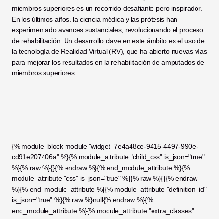
miembros superiores es un recorrido desafiante pero inspirador. 
En los últimos años, la ciencia médica y las prótesis han 
experimentado avances sustanciales, revolucionando el proceso 
de rehabilitación. Un desarrollo clave en este ámbito es el uso de 
la tecnología de Realidad Virtual (RV), que ha abierto nuevas vías 
para mejorar los resultados en la rehabilitación de amputados de 
miembros superiores.
{% module_block module "widget_7e4a48ce-9415-4497-990e-
cd91e207406a" %}{% module_attribute "child_css" is_json="true" 
%}{% raw %}{}{% endraw %}{% end_module_attribute %}{% 
module_attribute "css" is_json="true" %}{% raw %}{}{% endraw 
%}{% end_module_attribute %}{% module_attribute "definition_id" 
is_json="true" %}{% raw %}null{% endraw %}{% 
end_module_attribute %}{% module_attribute "extra_classes" 