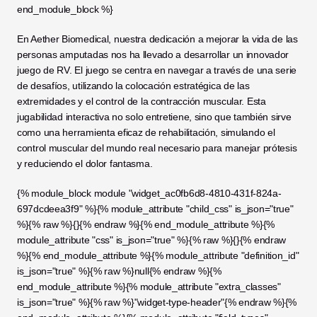
end_module_block %}
En Aether Biomedical, nuestra dedicación a mejorar la vida de las 
personas amputadas nos ha llevado a desarrollar un innovador 
juego de RV. El juego se centra en navegar a través de una serie 
de desafíos, utilizando la colocación estratégica de las 
extremidades y el control de la contracción muscular. Esta 
jugabilidad interactiva no solo entretiene, sino que también sirve 
como una herramienta eficaz de rehabilitación, simulando el 
control muscular del mundo real necesario para manejar prótesis 
y reduciendo el dolor fantasma.
{% module_block module "widget_ac0fb6d8-4810-431f-824a-
697dcdeea3f9" %}{% module_attribute "child_css" is_json="true" 
%}{% raw %}{}{% endraw %}{% end_module_attribute %}{% 
module_attribute "css" is_json="true" %}{% raw %}{}{% endraw 
%}{% end_module_attribute %}{% module_attribute "definition_id" 
is_json="true" %}{% raw %}null{% endraw %}{% 
end_module_attribute %}{% module_attribute "extra_classes" 
is_json="true" %}{% raw %}"widget-type-header"{% endraw %}{% 