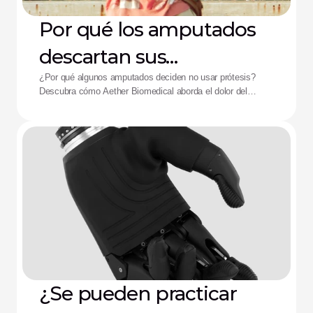
Por qué los amputados
descartan sus
dispositivos: La solución
¿Por qué algunos amputados deciden no usar prótesis?
Descubra cómo Aether Biomedical aborda el dolor del
de Aether
encaje, el agotamiento de la batería y la fatiga por control
complejo.
¿Se pueden practicar