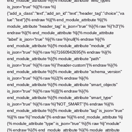
end_module_attribute %}{% module_attribute "field_types" 
is_json="true" %}{% raw %}
{"add_a_class":"text","add_an_id":"text","header_tag":"choice","va
lue":"text"}{% endraw %}{% end_module_attribute %}{% 
module_attribute "header_tag" is_json="true" %}{% raw %}"h3"{% 
endraw %}{% end_module_attribute %}{% module_attribute 
"label" is_json="true" %}{% raw %}null{% endraw %}{% 
end_module_attribute %}{% module_attribute "module_id" 
is_json="true" %}{% raw %}71660942695{% endraw %}{% 
end_module_attribute %}{% module_attribute "path" 
is_json="true" %}{% raw %}"/header-custom"{% endraw %}{% 
end_module_attribute %}{% module_attribute "schema_version" 
is_json="true" %}{% raw %}2{% endraw %}{% 
end_module_attribute %}{% module_attribute "smart_objects" 
is_json="true" %}{% raw %}[]{% endraw %}{% 
end_module_attribute %}{% module_attribute "smart_type" 
is_json="true" %}{% raw %}"NOT_SMART"{% endraw %}{% 
end_module_attribute %}{% module_attribute "tag" is_json="true" 
%}{% raw %}"module"{% endraw %}{% end_module_attribute %}
{% module_attribute "type" is_json="true" %}{% raw %}"module"
{% endraw %}{% end_module_attribute %}{% module_attribute 