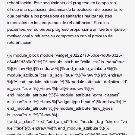
rehabilitación. Este seguimiento del progreso en tiempo real 
ofrece una evaluación dinámica de la evolución del paciente, lo 
que permite a los profesionales sanitarios realizar ajustes 
inmediatos en los programas de rehabilitación. Para los 
pacientes, ver su propio progreso proporciona un fuerte impulso 
motivacional y refuerza su compromiso con el proceso de 
rehabilitación.
{% module_block module "widget_e0122773-69ce-4d06-8315-
c34461d3a6d0" %}{% module_attribute "child_css" is_json="true" 
%}{% raw %}{}{% endraw %}{% end_module_attribute %}{% 
module_attribute "css" is_json="true" %}{% raw %}{}{% endraw 
%}{% end_module_attribute %}{% module_attribute "definition_id" 
is_json="true" %}{% raw %}null{% endraw %}{% 
end_module_attribute %}{% module_attribute "extra_classes" 
is_json="true" %}{% raw %}"widget-type-header"{% endraw %}{% 
end_module_attribute %}{% module_attribute "field_types" 
is_json="true" %}{% raw %}
{"add_a_class":"text","add_an_id":"text","header_tag":"choice","va
lue":"text"}{% endraw %}{% end_module_attribute %}{% 
module_attribute "header_tag" is_json="true" %}{% raw %}"h3"{% 