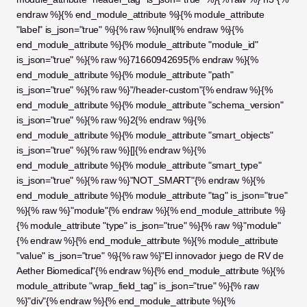
endraw %}{% end_module_attribute %}{% module_attribute 
"label" is_json="true" %}{% raw %}null{% endraw %}{% 
end_module_attribute %}{% module_attribute "module_id" 
is_json="true" %}{% raw %}71660942695{% endraw %}{% 
end_module_attribute %}{% module_attribute "path" 
is_json="true" %}{% raw %}"/header-custom"{% endraw %}{% 
end_module_attribute %}{% module_attribute "schema_version" 
is_json="true" %}{% raw %}2{% endraw %}{% 
end_module_attribute %}{% module_attribute "smart_objects" 
is_json="true" %}{% raw %}[]{% endraw %}{% 
end_module_attribute %}{% module_attribute "smart_type" 
is_json="true" %}{% raw %}"NOT_SMART"{% endraw %}{% 
end_module_attribute %}{% module_attribute "tag" is_json="true" 
%}{% raw %}"module"{% endraw %}{% end_module_attribute %}
{% module_attribute "type" is_json="true" %}{% raw %}"module"
{% endraw %}{% end_module_attribute %}{% module_attribute 
"value" is_json="true" %}{% raw %}"El innovador juego de RV de 
Aether Biomedical"{% endraw %}{% end_module_attribute %}{% 
module_attribute "wrap_field_tag" is_json="true" %}{% raw 
%}"div"{% endraw %}{% end_module_attribute %}{% 