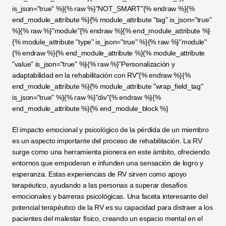
is_json="true" %}{% raw %}"NOT_SMART"{% endraw %}{% 
end_module_attribute %}{% module_attribute "tag" is_json="true" 
%}{% raw %}"module"{% endraw %}{% end_module_attribute %}
{% module_attribute "type" is_json="true" %}{% raw %}"module"
{% endraw %}{% end_module_attribute %}{% module_attribute 
"value" is_json="true" %}{% raw %}"Personalización y 
adaptabilidad en la rehabilitación con RV"{% endraw %}{% 
end_module_attribute %}{% module_attribute "wrap_field_tag" 
is_json="true" %}{% raw %}"div"{% endraw %}{% 
end_module_attribute %}{% end_module_block %}
El impacto emocional y psicológico de la pérdida de un miembro 
es un aspecto importante del proceso de rehabilitación. La RV 
surge como una herramienta pionera en este ámbito, ofreciendo 
entornos que empoderan e infunden una sensación de logro y 
esperanza. Estas experiencias de RV sirven como apoyo 
terapéutico, ayudando a las personas a superar desafíos 
emocionales y barreras psicológicas. Una faceta interesante del 
potencial terapéutico de la RV es su capacidad para distraer a los 
pacientes del malestar físico, creando un espacio mental en el 