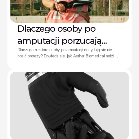
Dlaczego osoby po
amputacji porzucają
protezy: Rozwiązanie
Dlaczego niektóre osoby po amputacji decydują się nie
nosić protezy? Dowiedz się, jak Aether Biomedical radzi
Aether
sobie z bólem spowodowanym lejem protezowym,
rozładowaniem baterii i zmęczeniem wynikającym ze
skomplikowanego sterowania.