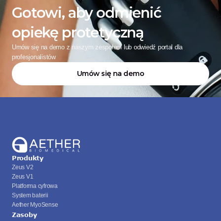
Gotowi, aby odmienić 
opiekę protetyczną
Umów się na demo z naszym zespołem lub odwiedź portal dla 
profesjonalistów
Umów się na demo
Produkty
Zeus V2
Zeus V1
Platforma cyfrowa
System baterii
Aether MyoSense
Zasoby