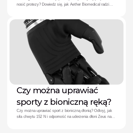
protezy: Rozwiązanie
nosić protezy? Dowiedz się, jak Aether Biomedical radzi
Aether
sobie z bólem spowodowanym lejem protezowym,
rozładowaniem baterii i zmęczeniem wynikającym ze
skomplikowanego sterowania.
Czy można uprawiać
sporty z bioniczną ręką?
Czy można uprawiać sport z bioniczną dłonią? Odkryj, jak
siła chwytu 152 N i odporność na uderzenia dłoni Zeus na
nowo definiują wyniki sportowe adaptacyjnych sportowców.