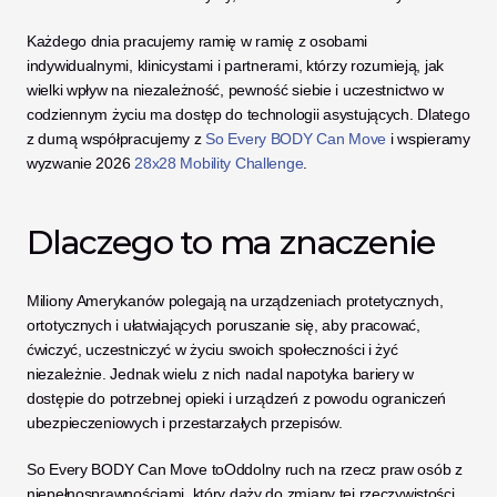
Każdego dnia pracujemy ramię w ramię z osobami 
indywidualnymi, klinicystami i partnerami, którzy rozumieją, jak 
wielki wpływ na niezależność, pewność siebie i uczestnictwo w 
codziennym życiu ma dostęp do technologii asystujących. Dlatego 
z dumą współpracujemy z 
So Every BODY Can Move
 i wspieramy 
wyzwanie 2026 
28x28 Mobility Challenge
.
Dlaczego to ma znaczenie
Miliony Amerykanów polegają na urządzeniach protetycznych, 
ortotycznych i ułatwiających poruszanie się, aby pracować, 
ćwiczyć, uczestniczyć w życiu swoich społeczności i żyć 
niezależnie. Jednak wielu z nich nadal napotyka bariery w 
dostępie do potrzebnej opieki i urządzeń z powodu ograniczeń 
ubezpieczeniowych i przestarzałych przepisów.
So Every BODY Can Move toOddolny ruch na rzecz praw osób z 
niepełnosprawnościami, który dąży do zmiany tej rzeczywistości. 