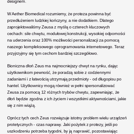
designem. 
W Aether Biomedical rozumiemy, że proteza powinna być 
przedłużeniem ludzkiej kończyny, a nie dodatkiem. Dlatego 
zaprojektowaliśmy Zeusa z myślą o czterech kluczowych 
cechach: sile chwytu, modułowej konstrukcji, wysokiej odporności 
na uderzenia oraz 100% możliwości personalizacji za pomocą 
naszego kompleksowego oprogramowania internetowego. Teraz 
przyjrzyjmy się tym cechom bardziej szczegółowo. 
Bioniczna dłoń Zeus ma najmocniejszy chwyt na rynku, dając 
użytkownikom pewność, że poradzą sobie z codziennymi 
zadaniami i z łatwością utrzymają przedmioty - od długopisu po 
hantel. Użytkownicy mogą również w pełni spersonalizować 
Zeusa za pomocą 12 różnych trybów chwytu, zapewniając, że 
dłoń będzie zgodna z ich życiem i wszystkimi aktywnościami, jakie 
się z nim wiążą. 
Oprócz tych cech Zeus rozwiązuje istotny problem wielu urządzeń 
protetycznych - czas naprawy. Jaki pożytek z protezy, jeśli po 
uszkodzeniu potrzeba tygodni, by ją naprawić, pozostawiając 