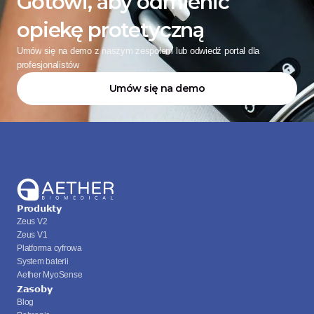
Gotowi, aby odmienić 
opiekę protetyczną
Umów się na demo z naszym zespołem lub odwiedź portal dla 
profesjonalistów
Umów się na demo
Produkty
Zeus V2
Zeus V1
Platforma cyfrowa
System baterii
Aether MyoSense
Zasoby
Blog