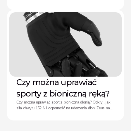
Aether
sobie z bólem spowodowanym lejem protezowym,
rozładowaniem baterii i zmęczeniem wynikającym ze
skomplikowanego sterowania.
Czy można uprawiać
sporty z bioniczną ręką?
Czy można uprawiać sport z bioniczną dłonią? Odkryj, jak
siła chwytu 152 N i odporność na uderzenia dłoni Zeus na
nowo definiują wyniki sportowe adaptacyjnych sportowców.