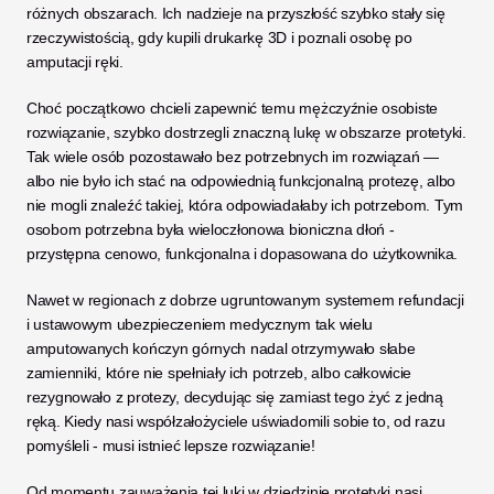
różnych obszarach. Ich nadzieje na przyszłość szybko stały się 
rzeczywistością, gdy kupili drukarkę 3D i poznali osobę po 
amputacji ręki. 
Choć początkowo chcieli zapewnić temu mężczyźnie osobiste 
rozwiązanie, szybko dostrzegli znaczną lukę w obszarze protetyki. 
Tak wiele osób pozostawało bez potrzebnych im rozwiązań — 
albo nie było ich stać na odpowiednią funkcjonalną protezę, albo 
nie mogli znaleźć takiej, która odpowiadałaby ich potrzebom. Tym 
osobom potrzebna była wieloczłonowa bioniczna dłoń - 
przystępna cenowo, funkcjonalna i dopasowana do użytkownika. 
Nawet w regionach z dobrze ugruntowanym systemem refundacji 
i ustawowym ubezpieczeniem medycznym tak wielu 
amputowanych kończyn górnych nadal otrzymywało słabe 
zamienniki, które nie spełniały ich potrzeb, albo całkowicie 
rezygnowało z protezy, decydując się zamiast tego żyć z jedną 
ręką. Kiedy nasi współzałożyciele uświadomili sobie to, od razu 
pomyśleli - musi istnieć lepsze rozwiązanie!
Od momentu zauważenia tej luki w dziedzinie protetyki nasi 