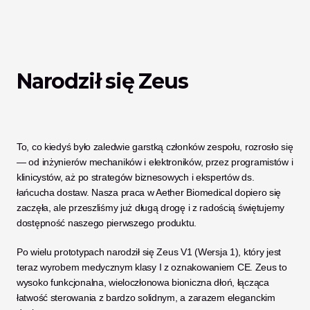
Narodził się Zeus
To, co kiedyś było zaledwie garstką członków zespołu, rozrosło się 
— od inżynierów mechaników i elektroników, przez programistów i 
klinicystów, aż po strategów biznesowych i ekspertów ds. 
łańcucha dostaw. Nasza praca w Aether Biomedical dopiero się 
zaczęła, ale przeszliśmy już długą drogę i z radością świętujemy 
dostępność naszego pierwszego produktu.
Po wielu prototypach narodził się Zeus V1 (Wersja 1), który jest 
teraz wyrobem medycznym klasy I z oznakowaniem CE. Zeus to 
wysoko funkcjonalna, wieloczłonowa bioniczna dłoń, łącząca 
łatwość sterowania z bardzo solidnym, a zarazem eleganckim 