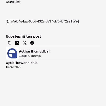
wcześniej.
{{cta('ef64e4aa-658d-432e-b537-d707b72991fa')}}
Udostępnij ten post
Aether Biomedical
Zespół redakcyjny
Opublikowano dnia
16 cze 2025