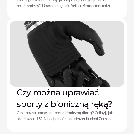
protezy: Rozwiązanie
nosić protezy? Dowiedz się, jak Aether Biomedical radzi
Aether
sobie z bólem spowodowanym lejem protezowym,
rozładowaniem baterii i zmęczeniem wynikającym ze
skomplikowanego sterowania.
Czy można uprawiać
sporty z bioniczną ręką?
Czy można uprawiać sport z bioniczną dłonią? Odkryj, jak
siła chwytu 152 N i odporność na uderzenia dłoni Zeus na
nowo definiują wyniki sportowe adaptacyjnych sportowców.