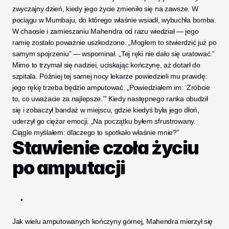
zwyczajny dzień, kiedy jego życie zmieniło się na zawsze. W 
pociągu w Mumbaju, do którego właśnie wsiadł, wybuchła bomba. 
W chaosie i zamieszaniu Mahendra od razu wiedział — jego 
ramię zostało poważnie uszkodzone. „Mogłem to stwierdzić już po 
samym spojrzeniu” — wspominał. „Tej ręki nie dało się uratować.” 
Mimo to trzymał się nadziei, uciskając kończynę, aż dotarł do 
szpitala. Później tej samej nocy lekarze powiedzieli mu prawdę: 
jego rękę trzeba będzie amputować. „Powiedziałem im: ‘Zróbcie 
to, co uważacie za najlepsze.’” Kiedy następnego ranka obudził 
się i zobaczył bandaż w miejscu, gdzie kiedyś była jego dłoń, 
uderzył go ciężar emocji. „Na początku byłem sfrustrowany. 
Ciągle myślałem: dlaczego to spotkało właśnie mnie?”
Stawienie czoła życiu 
po amputacji
Jak wielu
amputowanych kończyny górnej, Mahendra mierzył się 