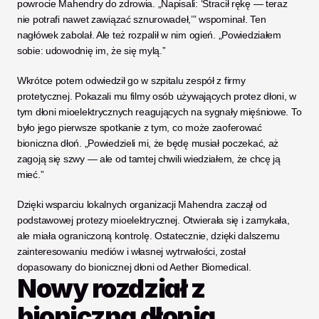
powrocie Mahendry do zdrowia. „Napisali: ‘Stracił rękę — teraz 
nie potrafi nawet zawiązać sznurowadeł,’” wspominał. Ten 
nagłówek zabolał. Ale też rozpalił w nim ogień. „Powiedziałem 
sobie: udowodnię im, że się mylą.”
Wkrótce potem odwiedził go w szpitalu zespół z firmy 
protetycznej. Pokazali mu filmy osób używających protez dłoni, w 
tym dłoni mioelektrycznych reagujących na sygnały mięśniowe. To 
było jego pierwsze spotkanie z tym, co może zaoferować 
bioniczna dłoń. „Powiedzieli mi, że będę musiał poczekać, aż 
zagoją się szwy — ale od tamtej chwili wiedziałem, że chcę ją 
mieć.”
Dzięki wsparciu lokalnych organizacji Mahendra zaczął od 
podstawowej protezy mioelektrycznej. Otwierała się i zamykała, 
ale miała ograniczoną kontrolę. Ostatecznie, dzięki dalszemu 
zainteresowaniu mediów i własnej wytrwałości, został 
dopasowany do bionicznej dłoni od Aether Biomedical.
Nowy rozdział z 
bioniczną dłonią