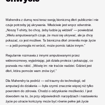
Mahendra z dumą nosi teraz swoją bioniczną dłoń publicznie i nie 
czuje potrzeby jej ukrywania. Właściwie jest wręcz odwrotnie. 
„Noszę T-shirty, bo chcę, żeby ludzie ją widzieli” — powiedział. 
„Wielu amputowanych czuje, że musi się ukrywać, ale ja chcę 
pokazać, co jest możliwe. Ta bioniczna dłoń zmieniła moje życie 
— a jeśli pomogła mi wrócić, może pomóc także innym.”
Regularnie rozmawia z innymi amputowanymi przez 
wideorozmowy, wyjaśniając, jak działa proteza i pokazując, co 
pozwala mu robić. „Mówię im: nie traćcie nadziei. Gdzieś jest 
dłoń, która pomoże wam znów żyć.”
Dla Mahendry ta podróż — od traumy do technologii, od 
amputacji do działania — była czymś znacznie więcej niż tylko 
powrotem do zdrowia. Chodzi o odzyskanie możliwości. I jest 
dowodem na to, że przy odpowiednich narzędziach i nastawieniu 
życie po utracie kończyny może być równie pełne jak życie 