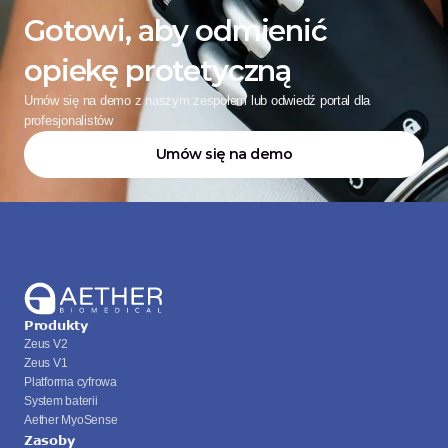
Gotowi, aby odmienić 
opiekę protetyczną
Umów się na demo z naszym zespołem lub odwiedź portal dla 
profesjonalistów
Umów się na demo
Produkty
Zeus V2
Zeus V1
Platforma cyfrowa
System baterii
Aether MyoSense
Zasoby