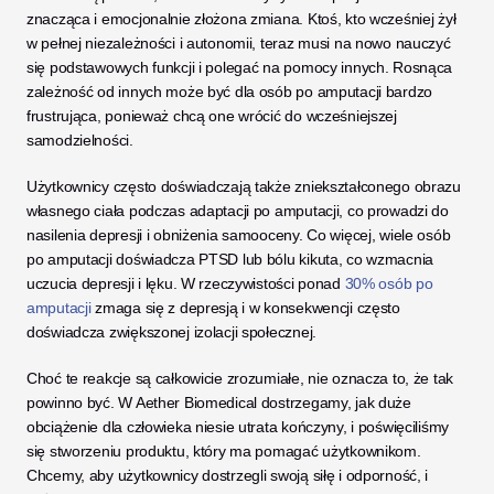
znacząca i emocjonalnie złożona zmiana. Ktoś, kto wcześniej żył 
w pełnej niezależności i autonomii, teraz musi na nowo nauczyć 
się podstawowych funkcji i polegać na pomocy innych. Rosnąca 
zależność od innych może być dla osób po amputacji bardzo 
frustrująca, ponieważ chcą one wrócić do wcześniejszej 
samodzielności. 
Użytkownicy często doświadczają także zniekształconego obrazu 
własnego ciała podczas adaptacji po amputacji, co prowadzi do 
nasilenia depresji i obniżenia samooceny. Co więcej, wiele osób 
po amputacji doświadcza PTSD lub bólu kikuta, co wzmacnia 
uczucia depresji i lęku. W rzeczywistości ponad 
30% osób po 
amputacji
 zmaga się z depresją i w konsekwencji często 
doświadcza zwiększonej izolacji społecznej. 
Choć te reakcje są całkowicie zrozumiałe, nie oznacza to, że tak 
powinno być. W Aether Biomedical dostrzegamy, jak duże 
obciążenie dla człowieka niesie utrata kończyny, i poświęciliśmy 
się stworzeniu produktu, który ma pomagać użytkownikom. 
Chcemy, aby użytkownicy dostrzegli swoją siłę i odporność, i 