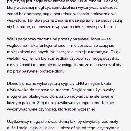
przyczyną jest nagły brak niezależności lub autonomii. Pacjent, 
który wcześniej mógł żyć samodzielnie i wykonywać większość 
zadań bez pomocy, nagle potrzebuje wsparcia praktycznie we 
wszystkim. Tak drastyczna zmiana może sprawić, że osoby czują 
się bezradne, co poważnie wpływa na ich zdrowie psychiczne. 
Wielu pacjentów zaczyna od protezy pasywnej, która — ze 
względu na niską funkcjonalność — nie sprawia, że czują się 
mniej zależni od innych. Na szczęście istnieje alternatywa. Dzięki 
wielofunkcyjnej lub bionicznej dłoni użytkownicy mogą odzyskać 
niezależność i autonomię oraz osiągać znacznie lepsze rezultaty 
niż przy pasywnej protezie dłoni. 
Dłonie bioniczne wykorzystują sygnały ENG z mięśni kikuta 
użytkownika do sterowania ruchem. Dzięki temu użytkownicy 
mogą łatwo obsługiwać dłoń, aż po indywidualne sterowanie 
każdym palcem. Z tą dłonią użytkownicy mogą samodzielnie 
wykonywać wiele czynności, które robili wcześniej. 
Użytkownicy mogą sterować dłonią tak, by chwytać przedmioty 
duże i małe, ciężkie i lekkie — niezależnie od tego, czy trzymają 