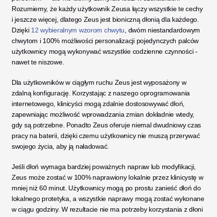
Rozumiemy, że każdy użytkownik Zeusa łączy wszystkie te cechy 
i jeszcze więcej, dlatego Zeus jest bioniczną dłonią dla każdego. 
Dzięki 
12 wybieralnym wzorom chwytu
, dwóm niestandardowym 
chwytom i 100% możliwości personalizacji pojedynczych palców 
użytkownicy mogą wykonywać wszystkie codzienne czynności - 
nawet te niszowe. 
Dla użytkowników w ciągłym ruchu Zeus jest wyposażony w 
zdalną konfigurację. Korzystając z naszego oprogramowania 
internetowego, klinicyści mogą zdalnie dostosowywać dłoń, 
zapewniając możliwość wprowadzania zmian dokładnie wtedy, 
gdy są potrzebne. Ponadto Zeus oferuje niemal dwudniowy czas 
pracy na baterii, dzięki czemu użytkownicy nie muszą przerywać 
swojego życia, aby ją naładować. 
Jeśli dłoń wymaga bardziej poważnych napraw lub modyfikacji, 
Zeus może zostać w 100% naprawiony lokalnie przez klinicystę w 
mniej niż 60 minut. Użytkownicy mogą po prostu zanieść dłoń do 
lokalnego protetyka, a wszystkie naprawy mogą zostać wykonane 
w ciągu godziny. W rezultacie nie ma potrzeby korzystania z dłoni 