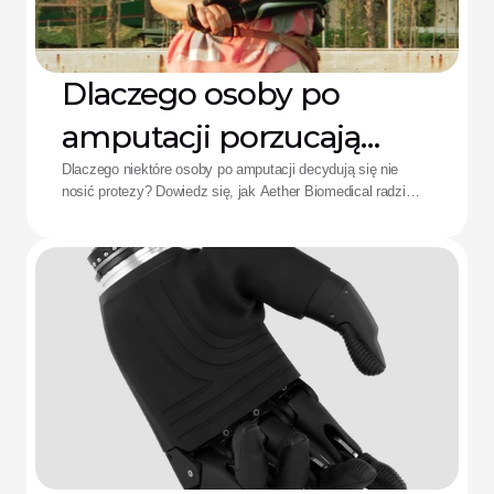
Dlaczego osoby po
amputacji porzucają
protezy: Rozwiązanie
Dlaczego niektóre osoby po amputacji decydują się nie
nosić protezy? Dowiedz się, jak Aether Biomedical radzi
Aether
sobie z bólem spowodowanym lejem protezowym,
rozładowaniem baterii i zmęczeniem wynikającym ze
skomplikowanego sterowania.