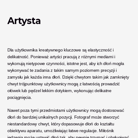
Artysta
Dla użytkownika kreatywnego kluczowe są elastyczność i 
delikatność. Ponieważ artyści pracują z różnymi mediami i 
wykonują nietypowe czynności, istotne jest, aby ich dłoń mogła 
wykonywać te zadania z takim samym poziomem precyzji i 
zamysłu jak każda inna dłoń. Dzięki chwytom takim jak zamknięty 
chwyt trójpunktowy użytkownicy mogą z łatwością prowadzić 
ołówek lub pędzel lekkim dotykiem, wykonując delikatne 
pociągnięcia. 
Nawet poza tymi przedmiotami użytkownicy mogą dostosować 
dłoń do bardziej unikalnych pozycji. Fotograf może stworzyć 
niestandardowy chwyt, który dopasowuje dłoń do kształtu 
obiektywu aparatu, umożliwiając łatwe regulacje. Miłośnik 
jedzenia może ustawić dłoń tak, aby pewnie trzymać i obsługiwać 