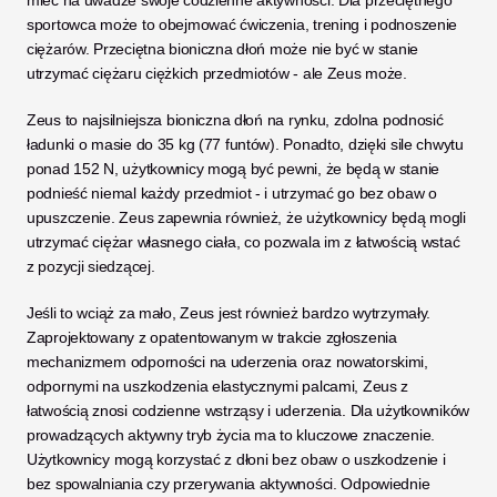
mieć na uwadze swoje codzienne aktywności. Dla przeciętnego 
sportowca może to obejmować ćwiczenia, trening i podnoszenie 
ciężarów. Przeciętna bioniczna dłoń może nie być w stanie 
utrzymać ciężaru ciężkich przedmiotów - ale Zeus może. 
Zeus to najsilniejsza bioniczna dłoń na rynku, zdolna podnosić 
ładunki o masie do 35 kg (77 funtów). Ponadto, dzięki sile chwytu 
ponad 152 N, użytkownicy mogą być pewni, że będą w stanie 
podnieść niemal każdy przedmiot - i utrzymać go bez obaw o 
upuszczenie. Zeus zapewnia również, że użytkownicy będą mogli 
utrzymać ciężar własnego ciała, co pozwala im z łatwością wstać 
z pozycji siedzącej. 
Jeśli to wciąż za mało, Zeus jest również bardzo wytrzymały. 
Zaprojektowany z opatentowanym w trakcie zgłoszenia 
mechanizmem odporności na uderzenia oraz nowatorskimi, 
odpornymi na uszkodzenia elastycznymi palcami, Zeus z 
łatwością znosi codzienne wstrząsy i uderzenia. Dla użytkowników 
prowadzących aktywny tryb życia ma to kluczowe znaczenie. 
Użytkownicy mogą korzystać z dłoni bez obaw o uszkodzenie i 
bez spowalniania czy przerywania aktywności. Odpowiednie 