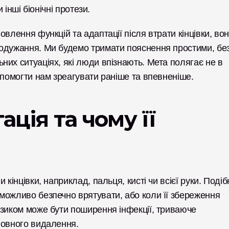
 інші біонічні протези.
влення функцій та адаптації після втрати кінцівки, вон
одужання. Ми будемо тримати пояснення простими, без
их ситуаціях, які люди впізнають. Мета полягає не в 
опомогти нам зреагувати раніше та впевненіше.
ція та чому її 
кінцівки, наприклад, пальця, кисті чи всієї руки. Подібн
можливо безпечно врятувати, або коли її збереження 
зиком може бути поширення інфекції, триваюче 
повного видалення.