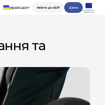
українська
Увійти до ADP
Демо
ння та 