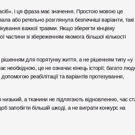
асіб», і ця фраза має значення. Простою мовою це 
ла або ретельно розглянула безпечніші варіанти, такі 
ікування важкої травми. Якщо зберегти кінцівку 
частини зі збереженням якомога більшої кількості 
є рішенням для порятунку життя, а не рішенням типу «у 
тає необхідною, це не означає кінець історії; багато люд
опомогою реабілітації та варіантів протезування, 
 низький, а тканини не підлягають відновленню, час ста
 запобігти більшій шкоді, а не виграти конкурс на 