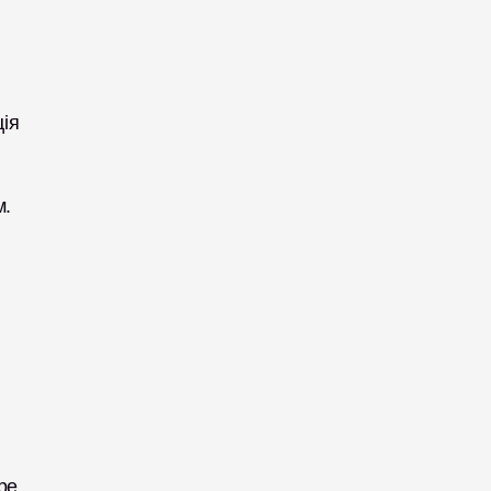
ія 
. 
 
е 