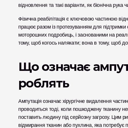
відновлення та такі варіанти, як біонічна рука чи
Фізична реабілітація є ключовою частиною відно
працює разом із протезуванням для підтримки 
моторошних подробиць, і заснованими на реальн
тому, щоб когось налякати; вона в тому, щоб д
Що означає ампута
роблять
Ампутація означає хірургічне видалення частини 
проводиться тоді, коли пошкоджену тканину не
поставить людину під серйозну загрозу. Цим ри
відмирання тканин або пухлина, яка потребує 