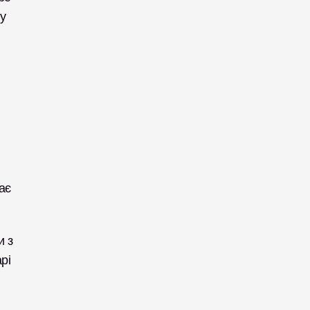
 
є 
 з 
і 