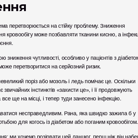
ення
ема перетворюється на стійку проблему. Зниження 
я кровообігу може позбавляти тканини кисню, а інфекц
єння. 
зниження чутливості, особливо у пацієнтів з діабетом
 може перетворитися на серйозний ризик.
великий поріз або мозоль і ледь помічає це. Оскільки 
 звичайних інстинктів «захисти це», і її продовжують 
 все ще на місці, і тепер туди занесено інфекцію.
ватися несправедливим. Рана, яка швидко зажила б у 
тьбою для когось із діабетом або поганим кровообігом.
ня; ми хочемо розірвати цей ланцюг, перш ніж він набер