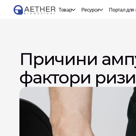
Товар
Ресурси
Портал для 
Причини ампут
фактори ризи