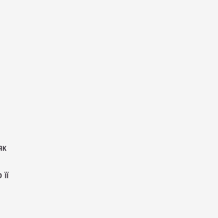
к 
її 