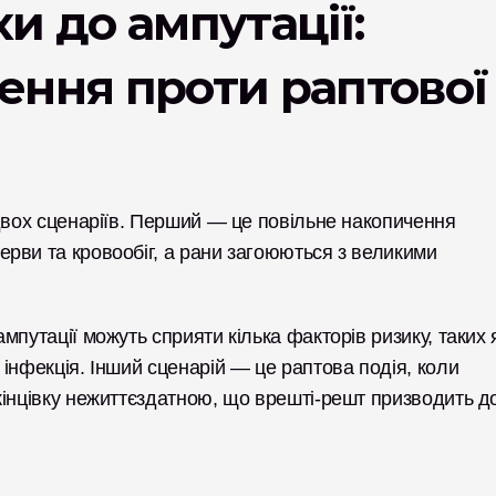
и до ампутації: 
ення проти раптової 
двох сценаріїв. Перший — це повільне накопичення 
рви та кровообіг, а рани загоюються з великими 
путації можуть сприяти кілька факторів ризику, таких я
а інфекція. Інший сценарій — це раптова подія, коли 
інцівку нежиттєздатною, що врешті-решт призводить до 