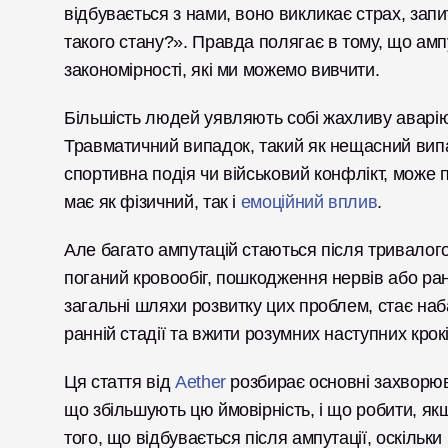
відбувається з нами, воно викликає страх, запи
такого стану?». Правда полягає в тому, що ампу
закономірності, які ми можемо вивчити.
Більшість людей уявляють собі жахливу аварію,
Травматичний випадок, такий як нещасний випа
спортивна подія чи військовий конфлікт, може п
має як фізичний, так і 
емоційний вплив
. 
Але багато ампутацій стаються після тривалого 
поганий кровообіг, пошкодження нервів або ра
загальні шляхи розвитку цих проблем, стає наб
ранній стадії та вжити розумних наступних крокі
Ця стаття від 
Aether
 розбирає основні захворюв
що збільшують цю ймовірність, і що робити, як
того, що відбувається після ампутації, оскільк