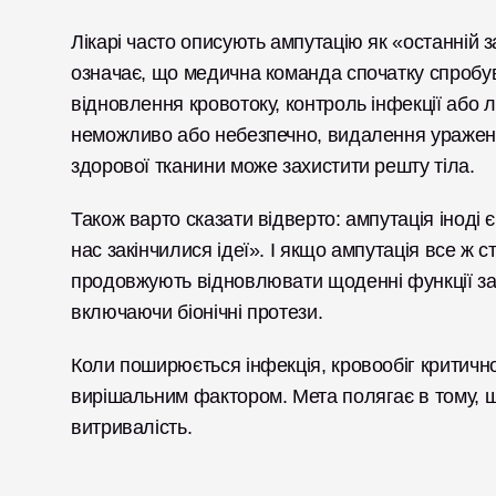
Лікарі часто описують ампутацію як «останній з
означає, що медична команда спочатку спробува
відновлення кровотоку, контроль інфекції або л
неможливо або небезпечно, видалення ураженої 
здорової тканини може захистити решту тіла.
Також варто сказати відверто: ампутація іноді 
нас закінчилися ідеї». І якщо ампутація все ж с
продовжують відновлювати щоденні функції за д
включаючи біонічні протези. 
Коли поширюється інфекція, кровообіг критично
вирішальним фактором. Мета полягає в тому, щоб
витривалість.