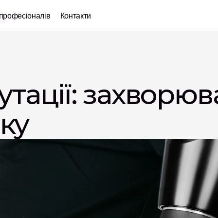
професіоналів
Контакти
ації: захворюва
ку