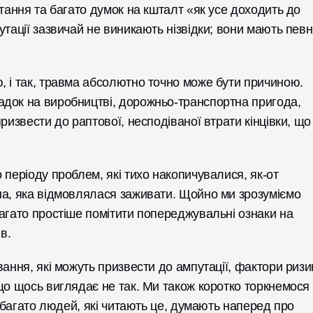
тання та багато думок на кшталт «як усе доходить до 
тації зазвичай не виникають нізвідки; вони мають певні
 і так, травма абсолютно точно може бути причиною. 
док на виробництві, дорожньо-транспортна пригода, 
ризвести до раптової, несподіваної втрати кінцівки, що 
періоду проблем, які тихо накопичувалися, як-от 
на, яка відмовлялася заживати. Щойно ми зрозуміємо 
агато простіше помітити попереджувальні ознаки на 
в.
ання, які можуть призвести до ампутації, фактори ризику
що щось виглядає не так. Ми також коротко торкнемося 
и багато людей, які читають це, думають наперед про 