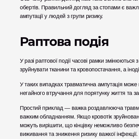
обертів. Правильний догляд за стопами є важл
ампутації у людей з групи ризику.
Раптова подія
У разі раптової події часові рамки змінюються з
зруйнувати тканини та кровопостачання, а іноді
У таких випадках травматична ампутація може 
негайного втручання для порятунку життя та з
Простий приклад — важка роздавлююча травма 
важким обладнанням. Якщо кровотік зруйновано
можуть вирішити, що кінцівку неможливо безпеч
виживання та зниження ризику важкої інфекції.