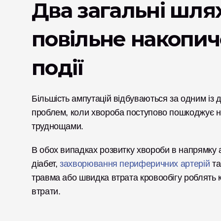
Два загальні шлях
повільне накопич
події
Більшість ампутацій відбуваються за одним із 
проблем, коли хвороба поступово пошкоджує не
труднощами. 
В обох випадках розвитку хвороби в напрямку ам
діабет, 
захворювання периферичних артерій
 т
травма або швидка втрата кровообігу роблять к
втрати.