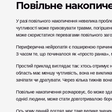
Повільне накопич
У разі повільного накопичення невелика пробл
чутливості може приховувати травми, погіршенн
може скористатися перевагами повільного заго
Периферична нейропатія є поширеною причиною 
З часом те, що починалося як «просто ранка»,
Простий приклад виглядає так: хтось отримує не
область має меншу чутливість, вона не викликає
зачіпати чи дратувати. Через кілька тижнів вона
Повільне накопичення розчаровує, бо може зда
однієї людини, може стати довготривалою боро
Ось чому ранній догляд має таке велике значен