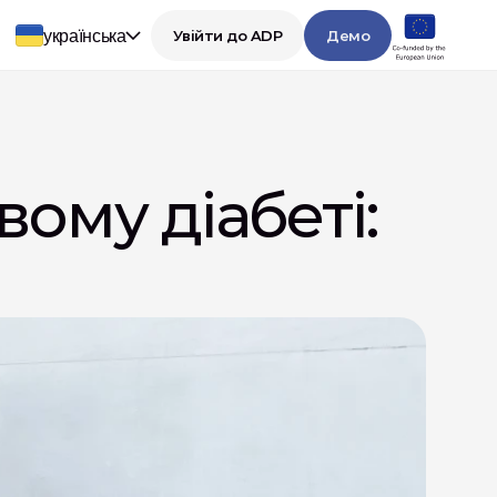
українська
Увійти до ADP
Демо
ому діабеті: 