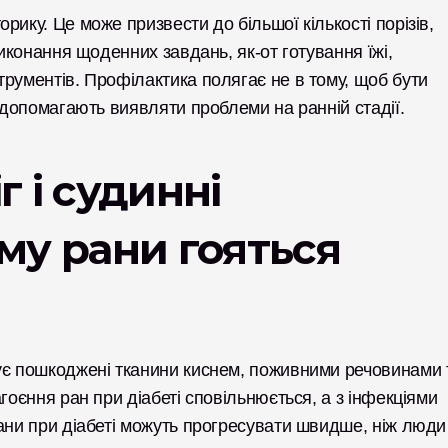
ику. Це може призвести до більшої кількості порізів, 
виконання щоденних завдань, як-от готування їжі, 
рументів. Профілактика полягає не в тому, щоб бути 
і допомагають виявляти проблеми на ранній стадії.
 і судинні 
му рани гояться 
ує пошкоджені тканини киснем, поживними речовинами т
гоєння ран при діабеті сповільнюється, а з інфекціями 
ани при діабеті можуть прогресувати швидше, ніж люди 