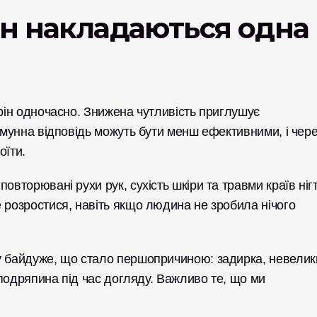
н накладаються одна 
рін одночасно. Знижена чутливість приглушує 
імунна відповідь можуть бути менш ефективними, і чере
їти. 
вторювані рухи рук, сухість шкіри та травми країв нігті
 розростися, навіть якщо людина не зробила нічого 
у байдуже, що стало першопричиною: задирка, невелики
 подряпина під час догляду. Важливо те, що ми 