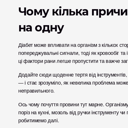
Чому кілька причи
на одну
Діабет може впливати на організм з кількох сто
попереджувальні сигнали, тоді як кровообіг та 
ці фактори рани легше пропустити та важче заго
Додайте сюди щоденне тертя від інструментів, по
— і стає зрозуміло, як невелика проблема може
неправильного.
Ось чому почуття провини тут марне. Організм
поріз на кухні, мозоль від ручки інструменту чи
робитимемо далі.