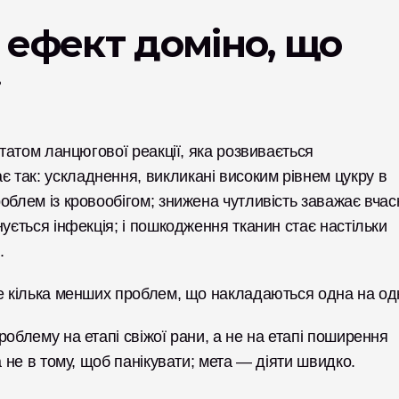
ефект доміно, що 
ї
ьтатом ланцюгової реакції, яка розвивається 
так: ускладнення, викликані високим рівнем цукру в 
облем із кровообігом; знижена чутливість заважає вчасн
ується інфекція; і пошкодження тканин стає настільки 
. 
це кілька менших проблем, що накладаються одна на од
облему на етапі свіжої рани, а не на етапі поширення 
а не в тому, щоб панікувати; мета — діяти швидко.