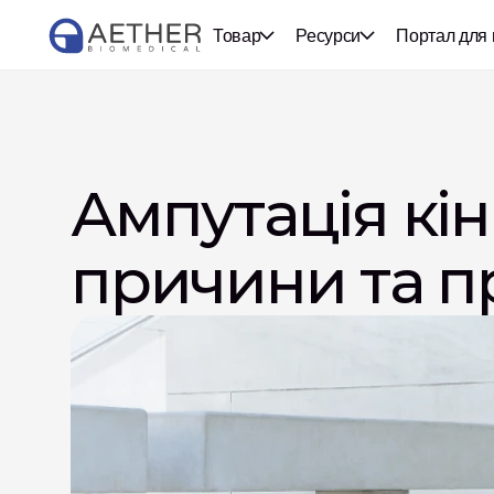
Товар
Ресурси
Портал для 
Ампутація кін
причини та п