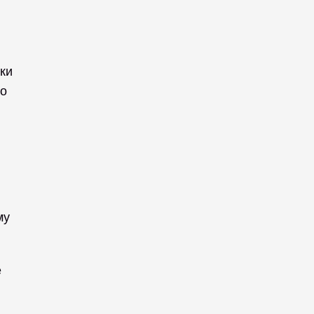
ки 
о 
у 
 