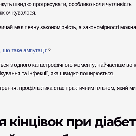
жуть швидко прогресувати, особливо коли чутливість 
іж очікувалося. 
ичай має певну закономірність, а закономірності можна
, що таке ампутація
? 
ться з одного катастрофічного моменту; найчастіше вона
ікування та інфекції, яка швидко поширюється.
трення, профілактика стає практичним планом, який ми 
 кінцівок при діабеті