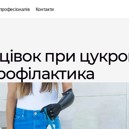
професіоналів
Контакти
цівок при цукров
рофілактика