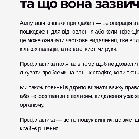
та що вона зазви
Ампутація кінцівки при діабеті — це операція з
пошкоджені для відновлення або коли інфекція 
це може означати часткове видалення, яке впли
кількох пальців, а не всієї кисті чи руки. 
Профілактика полягає в тому, щоб не дозволити
лікувати проблеми на ранніх стадіях, коли тка
Ми також повинні відкрито визнати важку правду
або некроз тканин є великим, видалення ураже
організму. 
Профілактика — це не пошук винних; це зменше
крайнє рішення.