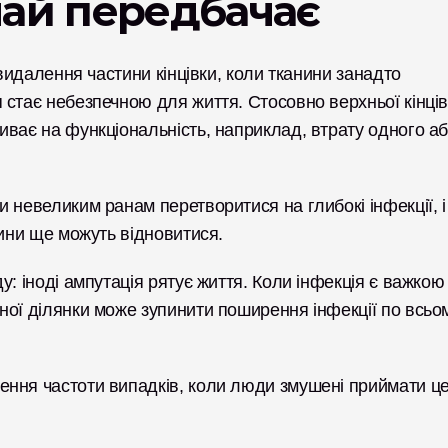
чай передбачає
 видалення частини кінцівки, коли тканини занадто 
стає небезпечною для життя. Стосовно верхньої кінців
ває на функціональність, наприклад, втрату одного аб
 невеликим ранам перетворитися на глибокі інфекції, і 
нини ще можуть відновитися.
: іноді ампутація рятує життя. Коли інфекція є важкою 
ної ділянки може зупинити поширення інфекції по всьом
ння частоти випадків, коли люди змушені приймати це