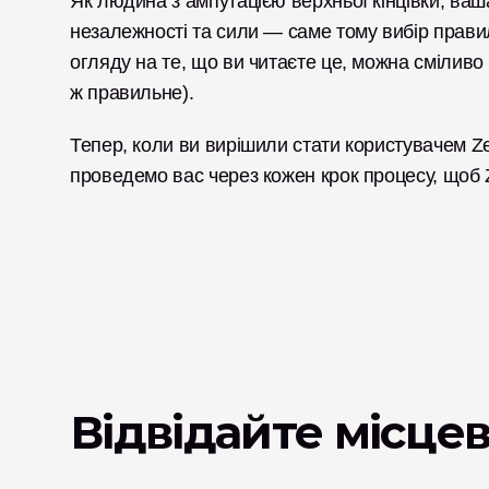
Як людина з ампутацією верхньої кінцівки, ваша
незалежності та сили — саме тому вибір прави
огляду на те, що ви читаєте це, можна сміливо 
ж правильне). 
Тепер, коли ви вирішили стати користувачем Ze
проведемо вас через кожен крок процесу, щоб 
Відвідайте місце