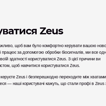
уватися Zeus
ажливо, щоб вам було комфортно керувати вашою ново
і працює за допомогою обробки біосигналів, ми все одн
оїй здатності користуватися Zeus. З цієї причини ви 
стом, щоб навчитися користуватися Zeus. 
керуєте Zeus і безперешкодно переходите між хватами.
я — наші користувачі кажуть, що стали профі в Zeus з