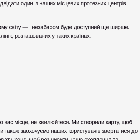
відати один із наших місцевих протезних центрів 
ому світу — і незабаром буде доступний ще ширше. 
лінік, розташованих у таких країнах: 
 вас місце, не хвилюйтеся. Ми створили карту, щоб 
Ми також заохочуємо наших користувачів звертатися до 
давати Zeus, щоб розширити наше охоплення та 