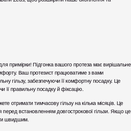
 для примірки! Підгонка вашого протеза має вирішальне 
омфорту. Ваш протезист працюватиме з вами 
ьну гільзу, забезпечуючи її комфортну посадку. Це 
и її правильну посадку й фіксацію. 
те отримати тимчасову гільзу на кілька місяців. Це 
ся перед встановленням довгострокової гільзи. Якщо це 
ути швидшим.