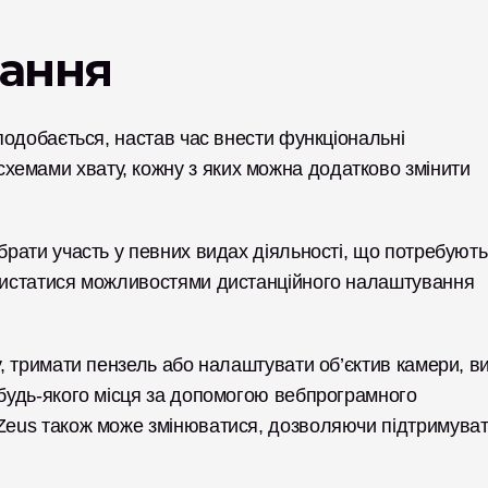
вання
 подобається, настав час внести функціональні 
емами хвату, кожну з яких можна додатково змінити 
брати участь у певних видах діяльності, що потребують 
ористатися можливостями дистанційного налаштування 
у, тримати пензель або налаштувати об’єктив камери, ви
 будь-якого місця за допомогою вебпрограмного 
 Zeus також може змінюватися, дозволяючи підтримуват