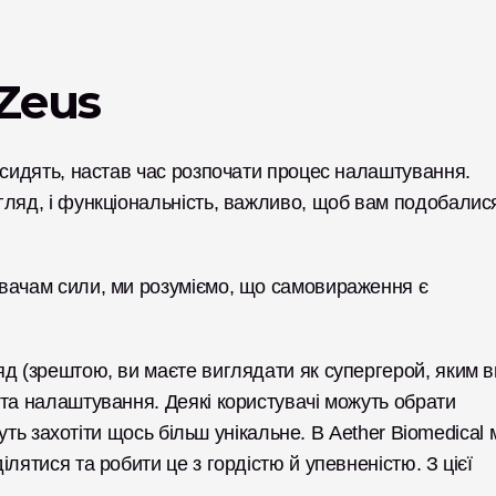
Zeus
 сидять, настав час розпочати процес налаштування. 
гляд, і функціональність, важливо, щоб вам подобалися
вачам сили, ми розуміємо, що самовираження є 
д (зрештою, ви маєте виглядати як супергерой, яким ви
та налаштування. Деякі користувачі можуть обрати 
жуть захотіти щось більш унікальне. В Aether Biomedical м
лятися та робити це з гордістю й упевненістю. З цієї 