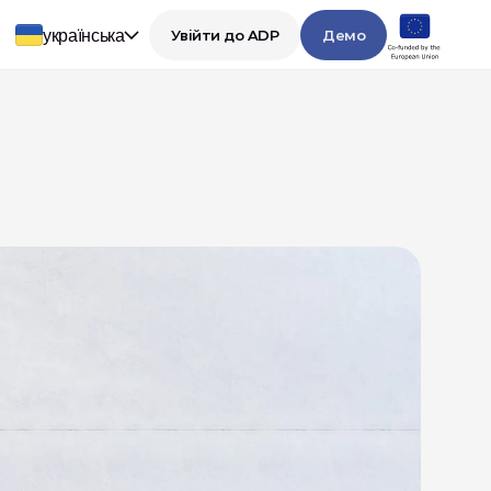
українська
Увійти до ADP
Демо