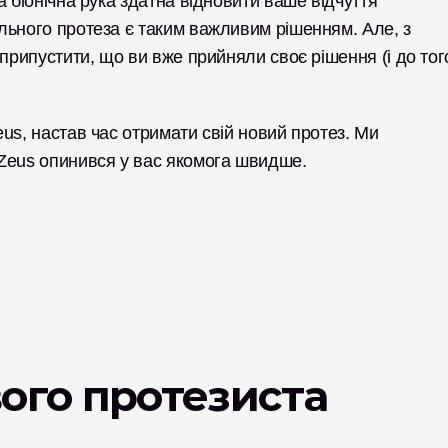
 біонічна рука здатна відновити ваше відчуття 
льного протеза є таким важливим рішенням. Але, з 
припустити, що ви вже прийняли своє рішення (і до того
us, настав час отримати свій новий протез. Ми 
Zeus опинився у вас якомога швидше. 
вого протезиста