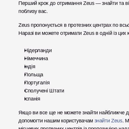
Перший крок до отримання Zeus — знайти та від
поблизу вас.
Zeus пропонується в протезних центрах по всь
Наразі ви можете отримати Zeus в одній із цих к
Нідерланди
Німеччина
Індія
Польща
Португалія
Сполучені Штати
Іспанія
Якщо ви все ще не можете знайти найближче до
допомогти нашим користувачам 
знайти Zeus
. 
місцевих протезних центрів із пропозицією на