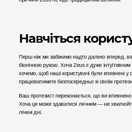
Навчіться корист
Перш ніж ми забіжимо надто далеко вперед, в
біонічною рукою. Хоча Zeus є дуже інтуїтивним 
хочемо, щоб наші користувачі були впевнені у св
працюватимете безпосередньо зі своїм протези
Ваш протезист переконається, що ви впевнено 
Хоча це може здаватися лячним — не хвилюйтес
лічені дні. 