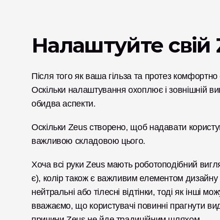
Налаштуйте свій 
Після того як ваша гільза та протез комфортно
Оскільки налаштування охоплює і зовнішній ви
обидва аспекти.
Оскільки Zeus створено, щоб надавати користу
важливою складовою цього. 
Хоча всі руки Zeus мають роботоподібний вигля
є), колір також є важливим елементом дизайну 
нейтральні або тілесні відтінки, тоді як інші мо
вважаємо, що користувачі повинні прагнути виді
причини Zeus не йде традиційним шляхом. 