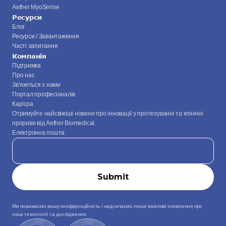
Aether MyoSense
Ресурси
Блог
Ресурси / Завантаження
Часті запитання
Компанія
Підтримка
Про нас
Зв’яжіться з нами
Портал професіоналів
Кар'єра
Отримуйте найсвіжіші новини про інновації у протезуванні та клінічні 
прориви від Aether Biomedical.
Електронна пошта
Ми поважаємо вашу конфіденційність і надсилаємо лише важливі оновлення про 
наші технології та дослідження.