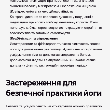
контролювати ситуацію при перенесенні ваги тіла або 
зміщенні балансу між протезом і збереженою кінцівкою.
 Усвідомленість та емоційна стійкість
Контроль дихання та кероване дихання у поєднанні з 
медитацією приносять глибоку ментальну користь. Вони 
полегшують біль і стрес, водночас покращуючи сприйняття 
власного тіла та загальне самопочуття.
 Реабілітація та відновлення
Йогатерапевти та фізіотерапевти часто включають сеанси 
йоги для доповнення реабілітації. Адаптивна йога розвиває 
усвідомлення тіла та допомагає впоратися з болем, 
допомагаючи людям з ампутованими кінцівками легше 
долати як фізичні, так і емоційні перехідні періоди.
Застереження для 
безпечної практики йоги
Безпека та усвідомленість мають керувати кожною практикою 