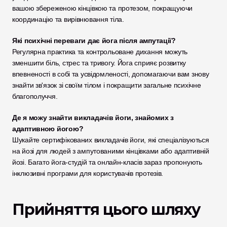
вашою збереженою кінцівкою та протезом, покращуючи 
координацію та вирівнювання тіла.
Які психічні переваги дає йога після ампутації?
Регулярна практика та контрольоване дихання можуть 
зменшити біль, стрес та тривогу. Йога сприяє розвитку 
впевненості в собі та усвідомленості, допомагаючи вам знову 
знайти зв'язок зі своїм тілом і покращити загальне психічне 
благополуччя.
Де я можу знайти викладачів йоги, знайомих з 
адаптивною йогою?
Шукайте сертифікованих викладачів йоги, які спеціалізуються 
на йозі для людей з ампутованими кінцівками або адаптивній 
йозі. Багато йога-студій та онлайн-класів зараз пропонують 
інклюзивні програми для користувачів протезів.
Прийняття цього шляху