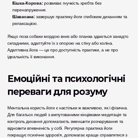
Кішка-Корова:
 розвиває гнучкість хребта без 
перенапруження.
Шавасана:
 завершує практику йоги глибоким диханням та 
релаксацією.
Якщо поза собаки мордою вниз або планка здаються занадто 
складними, адаптуйте їх з опорою на стіну або коліна. 
Адаптивна йога — це про доступність практики, а не про 
ідеальність її виконання.
Емоційні та психологічні 
переваги для розуму
Ментальна користь йоги є настільки ж важливою, як і фізична. 
Для багатьох людей з ампутованими кінцівками медитація та 
контроль дихання допомагають зменшити розчарування та 
відновити впевненість у собі. Регулярна практика йоги 
покращує психічне здоров'я, допомагає краще справлятися з 