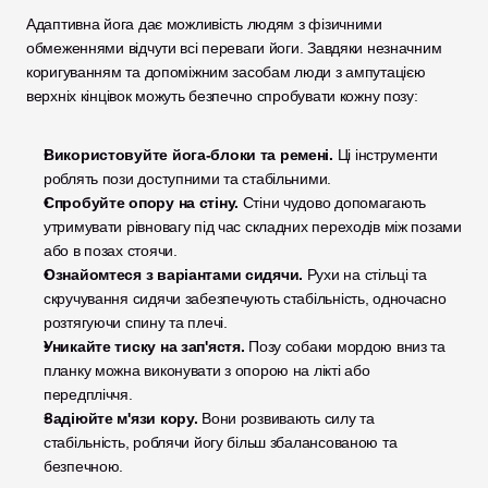
Адаптивна йога дає можливість людям з фізичними 
обмеженнями відчути всі переваги йоги. Завдяки незначним 
коригуванням та допоміжним засобам люди з ампутацією 
верхніх кінцівок можуть безпечно спробувати кожну позу:
Використовуйте йога-блоки та ремені.
 Ці інструменти 
роблять пози доступними та стабільними.
Спробуйте опору на стіну.
 Стіни чудово допомагають 
утримувати рівновагу під час складних переходів між позами 
або в позах стоячи.
Ознайомтеся з варіантами сидячи.
 Рухи на стільці та 
скручування сидячи забезпечують стабільність, одночасно 
розтягуючи спину та плечі.
Уникайте тиску на зап'ястя.
 Позу собаки мордою вниз та 
планку можна виконувати з опорою на лікті або 
передпліччя.
Задіюйте м'язи кору.
 Вони розвивають силу та 
стабільність, роблячи йогу більш збалансованою та 
безпечною.