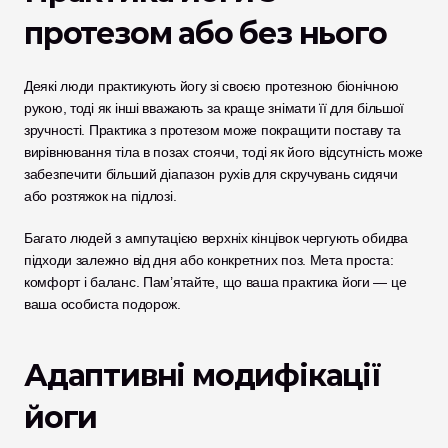
протезом або без нього
Деякі люди практикують йогу зі своєю протезною біонічною 
рукою, тоді як інші вважають за краще знімати її для більшої 
зручності. Практика з протезом може покращити поставу та 
вирівнювання тіла в позах стоячи, тоді як його відсутність може 
забезпечити більший діапазон рухів для скручувань сидячи 
або розтяжок на підлозі.
Багато людей з ампутацією верхніх кінцівок чергують обидва 
підходи залежно від дня або конкретних поз. Мета проста: 
комфорт і баланс. Пам’ятайте, що ваша практика йоги — це 
ваша особиста подорож.
Адаптивні модифікації 
йоги