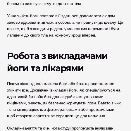
болем та виховує співчуття до свого тіла.
Унікальність йоги полягає в її здатності допомагати людям 
заново відкривати зв'язок із собою, а не прагнути до ідеалу. Це 
про те, щоб знаходити радість у маленьких перемогах і бути 
лагідним до свого тіла на кожному кроці вперед.
Робота з викладачами 
йоги та лікарями
Пошук відповідного вчителя йоги або йогатерапевта може 
змінити все. Досвідчені викладачі йоги, які спеціалізуються на 
адаптивній йозі або йозі для людей з ампутованими 
кінцівками, знають, як безпечно коригувати пози. Багато з них 
тісно співпрацюють з фізіотерапевтами або протезистами, 
щоб створити сприятливе середовище для навчання.
Онлайн-заняття та очні йога-студії пропонують інклюзивні 