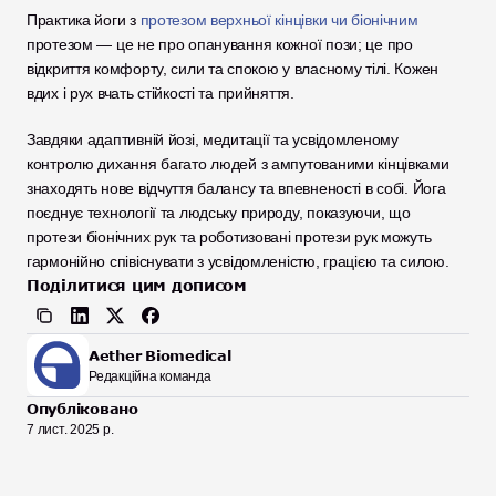
Практика йоги з 
протезом верхньої кінцівки чи біонічним
протезом — це не про опанування кожної пози; це про 
відкриття комфорту, сили та спокою у власному тілі. Кожен 
вдих і рух вчать стійкості та прийняття.
Завдяки адаптивній йозі, медитації та усвідомленому 
контролю дихання багато людей з ампутованими кінцівками 
знаходять нове відчуття балансу та впевненості в собі. Йога 
поєднує технології та людську природу, показуючи, що 
протези біонічних рук та роботизовані протези рук можуть 
гармонійно співіснувати з усвідомленістю, грацією та силою.
Поділитися цим дописом
Aether Biomedical
Редакційна команда
Опубліковано
7 лист. 2025 р.