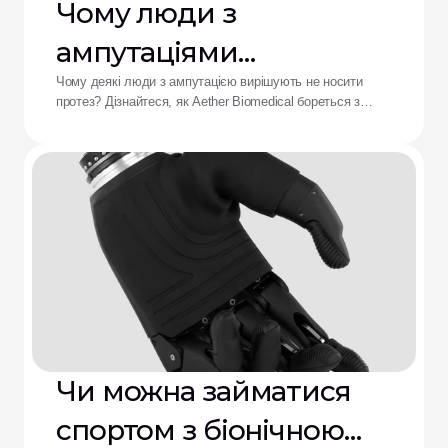
Чому люди з
ампутаціями
відмовляються від
Чому деякі люди з ампутацією вирішують не носити
протез? Дізнайтеся, як Aether Biomedical бореться з
протезів: рішення від
болем у гільзі, розряджанням батареї та втомою від
складного керування.
Aether
Чи можна займатися
спортом з біонічною