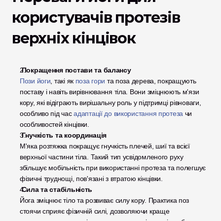
користувачів протезів 
верхніх кінцівок
 Покращення постави та балансу
Пози йоги
, такі як 
поза гори
 та поза дерева, покращують 
поставу і навіть вирівнювання тіла. Вони зміцнюють м'язи 
кору, які відіграють вирішальну роль у підтримці рівноваги, 
особливо під час 
адаптації до використання протеза
 чи 
особливостей кінцівки.
 Гнучкість та координація
М'яка розтяжка покращує гнучкість плечей, шиї та всієї 
верхньої частини тіла. Такий тип усвідомленого руху 
збільшує мобільність при використанні протеза та полегшує 
фізичні труднощі, пов'язані з втратою кінцівки.
 Сила та стабільність
Йога зміцнює тіло та розвиває силу кору. Практика поз 
стоячи сприяє фізичній силі, дозволяючи краще 