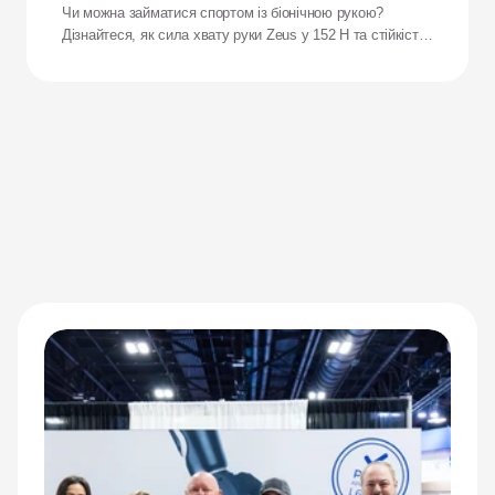
рукою?
Чи можна займатися спортом із біонічною рукою?
Дізнайтеся, як сила хвату руки Zeus у 152 Н та стійкість
до ударів переосмислюють результати для адаптивних
спортсменів.