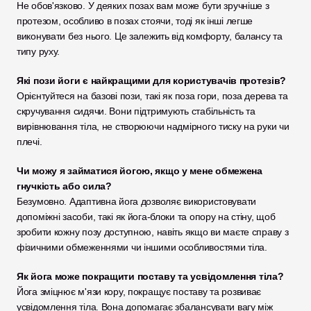
Не обов'язково. У деяких позах вам може бути зручніше з 
протезом, особливо в позах стоячи, тоді як інші легше 
виконувати без нього. Це залежить від комфорту, балансу та 
типу руху.
Які пози йоги є найкращими для користувачів протезів?
Орієнтуйтеся на базові пози, такі як поза гори, поза дерева та 
скручування сидячи. Вони підтримують стабільність та 
вирівнювання тіла, не створюючи надмірного тиску на руки чи 
плечі.
Чи можу я займатися йогою, якщо у мене обмежена 
гнучкість або сила?
Безумовно. Адаптивна йога дозволяє використовувати 
допоміжні засоби, такі як йога-блоки та опору на стіну, щоб 
зробити кожну позу доступною, навіть якщо ви маєте справу з 
фізичними обмеженнями чи іншими особливостями тіла.
Як йога може покращити поставу та усвідомлення тіла?
Йога зміцнює м'язи кору, покращує поставу та розвиває 
усвідомлення тіла. Вона допомагає збалансувати вагу між 