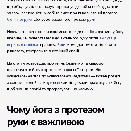
живуть з цією особливістю. Йога, багатовіковий цілісний підхід, 
що об'єднує тіло та розум, пропонує дієвий спосіб відновити 
зв'язок, впевненість у собі та силу при використанні протеза — 
біонічної руки
 або роботизованого протеза 
руки
. 
Незалежно від того, чи відкриваєте ви для себе адаптивну йогу 
вперше, чи повертаєтеся до активного руху після 
ампутації 
верхньої кінцівки
, практика 
йоги
 може допомогти відновити 
рівновагу, контроль та внутрішній спокій.
Ця стаття розповідає про те, як безпечно та свідомо 
практикувати йогу з протезом верхньої кінцівки. Від 
усвідомлення тіла до усвідомленої медитації — кожен розділ 
заохочує людей з ампутованими кінцівками практикувати йогу, 
щоб знайти спокій та прогресувати на килимку.
Чому йога з протезом 
руки є важливою