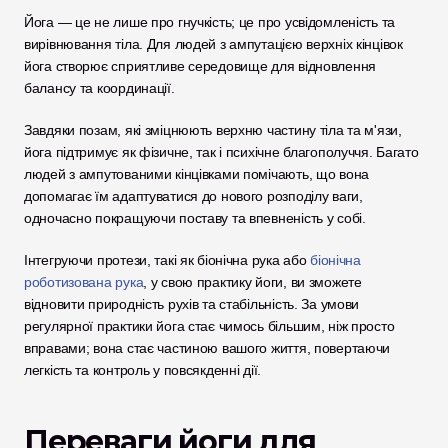
Йога — це не лише про гнучкість; це про усвідомленість та 
вирівнювання тіла. Для людей з ампутацією верхніх кінцівок 
йога створює сприятливе середовище для відновлення 
балансу та координації. 
Завдяки позам, які зміцнюють верхню частину тіла та м'язи, 
йога підтримує як фізичне, так і психічне благополуччя. Багато 
людей з ампутованими кінцівками помічають, що вона 
допомагає їм адаптуватися до нового розподілу ваги, 
одночасно покращуючи поставу та впевненість у собі.
Інтегруючи протези, такі як біонічна рука або 
біонічна 
роботизована рука
, у свою практику йоги, ви зможете 
відновити природність рухів та стабільність. За умови 
регулярної практики йога стає чимось більшим, ніж просто 
вправами; вона стає частиною вашого життя, повертаючи 
легкість та контроль у повсякденні дії.
Переваги йоги для 