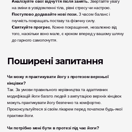
Аналізуйте свої відчуття після занять.
 Звертайте увагу 
на зміни в усвідомленні тіла, рівні стресу чи настрою.
Поступово додавайте нові пози.
 З часом баланс і 
гнучкість покращать поставу та фізичну силу.
Святкуйте прогрес.
 Кожне покращення, незалежно від 
того, наскільки воно мале, є кроком вперед у вашому шляху 
до гарного самопочуття.
Поширені запитання
Чи можу я практикувати йогу з протезом верхньої 
кінцівки?
Так. За умови правильного керівництва та адаптивних 
модифікацій йоги багато людей з ампутацією верхніх кінцівок 
можуть практикувати йогу безпечно та комфортно. 
Проконсультуйтеся зі своїм лікарем перед початком будь-якої 
практики йоги.
Чи потрібно мені бути в протезі під час йоги?