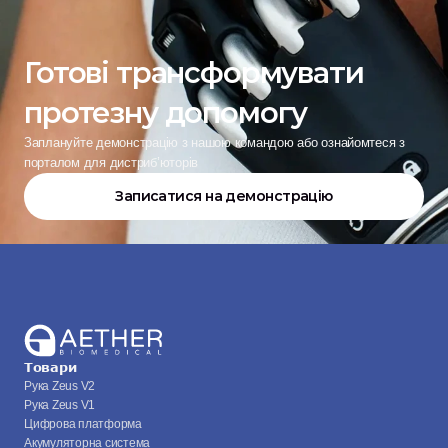
Готові трансформувати 
протезну допомогу
Заплануйте демонстрацію з нашою командою або ознайомтеся з 
порталом для дистриб’юторів
Записатися на демонстрацію
Товари
Рука Zeus V2
Рука Zeus V1
Цифрова платформа
Акумуляторна система