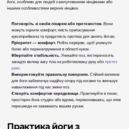
йоги, особливо для людей з ампутованими кінцівками або 
іншими особливостями верхніх кінцівок.
Поговоріть зі своїм лікарем або протезистом.
 Вони 
можуть оцінити комфорт, якість припасування 
куксиприймача та придатність протеза для занять йогою.
Пріоритет — комфорт.
 Робіть перерви, щоб уникнути 
болю або перенапруження в області кукси.
Зберігайте стабільність.
 Уникайте поз, які переносять 
занадто велику вагу тіла на роботизовану руку або 
протез 
руки
.
Використовуйте правильну поверхню.
 Стійкий килимок 
для йоги забезпечує надійну опору під ногами та зменшує 
навантаження під час зміни поз.
Створіть комфортне середовище.
 Практикуйте в тихих, 
просторих йога-студіях або вдома, переконавшись, що ніякі 
перешкоди не заважають вашим рухам.
Практика йоги з 