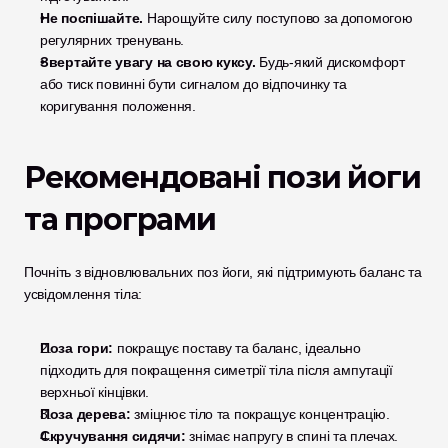
Не поспішайте.
 Нарощуйте силу поступово за допомогою 
регулярних тренувань.
Звертайте увагу на свою куксу.
 Будь-який дискомфорт 
або тиск повинні бути сигналом до відпочинку та 
коригування положення.
Рекомендовані пози йоги 
та програми
Почніть з відновлювальних поз йоги, які підтримують баланс та 
усвідомлення тіла:
Поза гори:
 покращує поставу та баланс, ідеально 
підходить для покращення симетрії тіла після ампутації 
верхньої кінцівки.
Поза дерева:
 зміцнює тіло та покращує концентрацію.
Скручування сидячи:
 знімає напругу в спині та плечах.