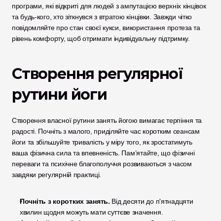
програми, які відкриті для людей з ампутацією верхніх кінцівок 
та будь-кого, хто зіткнувся з втратою кінцівки. Завжди чітко 
повідомляйте про стан своєї кукси, використання протеза та 
рівень комфорту, щоб отримати індивідуальну підтримку.
Створення регулярної 
рутини йоги
Створення власної рутини занять йогою вимагає терпіння та 
радості. Почніть з малого, приділяйте час коротким сеансам 
йоги та збільшуйте тривалість у міру того, як зростатимуть 
ваша фізична сила та впевненість. Пам’ятайте, що фізичні 
переваги та психічне благополуччя розвиваються з часом 
завдяки регулярній практиці.
Почніть з коротких занять.
 Від десяти до п'ятнадцяти 
хвилин щодня можуть мати суттєве значення.