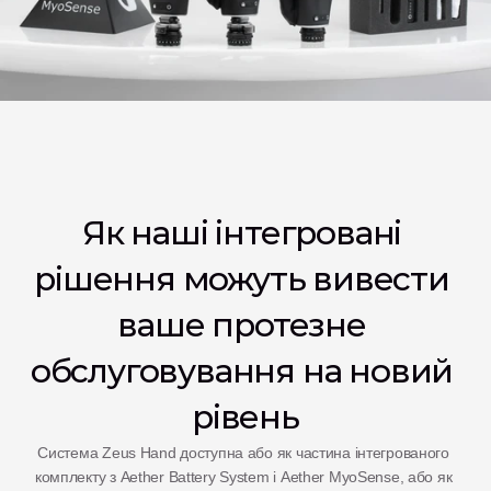
Як наші інтегровані 
рішення можуть вивести 
ваше протезне 
обслуговування на новий 
рівень
Система Zeus Hand доступна або як частина інтегрованого 
комплекту з Aether Battery System і Aether MyoSense, або як 