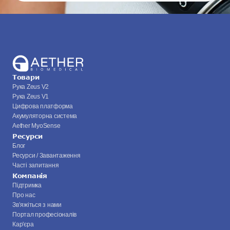
Товари
Рука Zeus V2
Рука Zeus V1
Цифрова платформа
Акумуляторна система
Aether MyoSense
Ресурси
Блог
Ресурси / Завантаження
Часті запитання
Компанія
Підтримка
Про нас
Зв’яжіться з нами
Портал професіоналів
Кар'єра