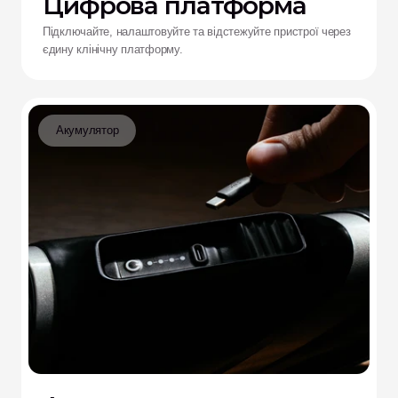
Цифрова платформа
Підключайте, налаштовуйте та відстежуйте пристрої через
єдину клінічну платформу.
Акумулятор