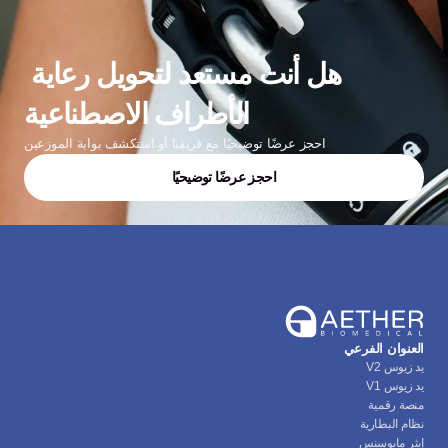
هل أنت مستعد لتحويل رعاية 
الأطراف الاصطناعية
احجز عرضًا توضيحيًا مع فريقنا أو استكشف بوابة الموزعين
احجز عرضًا توضيحيًا
العنوان الفرعي
يد زيوس V2
يد زيوس V1
منصة رقمية
نظام البطارية
إيثر مايوسنس