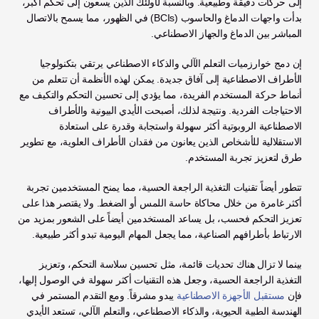
إلى حركات دقيقة وطبيعية. وبالنسبة لأولئك الذين يسعون إلى تحكم أكبر، 
بدأت واجهات الدماغ والحاسوب (BCIs) في الظهور، مما يسمح بالاتصال 
المباشر بين الدماغ والجهاز الاصطناعي.
إن دمج خوارزميات التعلم الآلي والذكاء الاصطناعي يرتقي بتكنولوجيا 
الأطراف الاصطناعية إلى آفاق جديدة. يمكن لهذه الأنظمة أن تتعلم من 
أنماط حركة المستخدم الفريدة، مما يؤدي إلى تحسين التحكم والتكيف مع 
الاحتياجات الفردية. ونتيجة لذلك، أصبحت الأيدي البيونية والأطراف 
الاصطناعية الروبوتية أكثر سهولة واستجابة وقدرة على استعادة 
الاستقلالية للأشخاص الذين يعانون من فقدان الأطراف العلوية، مع تطوير 
طرق لتعزيز تجربة المستخدم.
تتطور أيضاً تقنيات التغذية الراجعة الحسية، مما يمنح المستخدمين تجربة 
أكثر غامرة من خلال محاكاة حاسة اللمس أو الضغط. ولا يقتصر هذا على 
تعزيز التحكم فحسب، بل يساعد المستخدمين أيضاً على الشعور بمزيد من 
الارتباط بأطرافهم الصناعية، مما يجعل المهام اليومية تبدو أكثر طبيعية.
بينما لا تزال هناك تحديات قائمة، مثل تحسين سلاسة التحكم، وتعزيز 
التغذية الراجعة الحسية، وجعل هذه التقنيات أكثر سهولة في الوصول إليها، 
فإن 
مستقبل الأجهزة الاصطناعية
 يبدو مشرقاً. ومع التقدم المستمر في 
الهندسة الطبية الحيوية، والذكاء الاصطناعي، والتعلم الآلي، تستعد الأيدي 