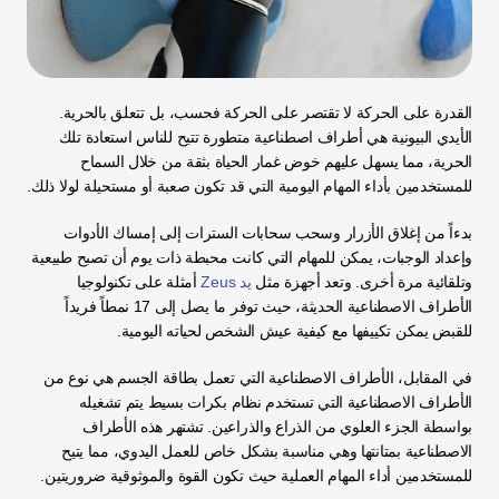
القدرة على الحركة لا تقتصر على الحركة فحسب، بل تتعلق بالحرية. 
الأيدي البيونية هي أطراف اصطناعية متطورة تتيح للناس استعادة تلك 
الحرية، مما يسهل عليهم خوض غمار الحياة بثقة من خلال السماح 
للمستخدمين بأداء المهام اليومية التي قد تكون صعبة أو مستحيلة لولا ذلك.
بدءاً من إغلاق الأزرار وسحب سحابات السترات إلى إمساك الأدوات 
وإعداد الوجبات، يمكن للمهام التي كانت محبطة ذات يوم أن تصبح طبيعية 
وتلقائية مرة أخرى. وتعد أجهزة مثل 
يد Zeus
 أمثلة على تكنولوجيا 
الأطراف الاصطناعية الحديثة، حيث توفر ما يصل إلى 17 نمطاً فريداً 
للقبض يمكن تكييفها مع كيفية عيش الشخص لحياته اليومية.
في المقابل، الأطراف الاصطناعية التي تعمل بطاقة الجسم هي نوع من 
الأطراف الاصطناعية التي تستخدم نظام بكرات بسيط يتم تشغيله 
بواسطة الجزء العلوي من الذراع والذراعين. تشتهر هذه الأطراف 
الاصطناعية بمتانتها وهي مناسبة بشكل خاص للعمل اليدوي، مما يتيح 
للمستخدمين أداء المهام العملية حيث تكون القوة والموثوقية ضروريتين.