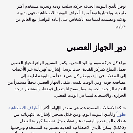
توفر الأيدي البيونية الحديثة حركة سلسة ودقة وتجربة مستخدم أكثر 
طبيعية. وباعتبارها نوعاً من الأطراف البيونية الاصطناعية، فهي بديهية 
وذكية ومصممة لمساعدة الأشخاص على إعادة التواصل مع العالم من 
حولهم.
دور الجهاز العصبي
وراء كل حركة تقوم بها اليد البشرية يكمن التنسيق الرائع للجهاز العصبي. 
يعمل الدماغ كمركز للقيادة، حيث يرسل إشارات كهربائية عبر الأعصاب 
إلى العضلات في اليد، وينظم كل شيء بدءاً من تلويحة لطيفة إلى 
مصافحة قوية. وفي الوقت نفسه، يتلقى الجهاز العصبي تدفقاً مستمراً من 
التغذية الراجعة الحسية، مما يسمح لنا بتعديل قبضتنا، واستشعار درجة 
الحرارة، والاستجابة لبيئتنا في الوقت الفعلي.
شبكة الاتصالات المعقدة هذه هي مصدر الإلهام لأكثر 
الأطراف الاصطناعية 
تطوراً
 والأيدي البيونية اليوم. ومن خلال تسخير الإشارات الكهربائية من 
عضلات المستخدم المتبقية، عبر تقنيات مثل تخطيط كهربية العضل 
(EMG)، يمكن للأيدي الاصطناعية الحديثة تفسير نية المستخدم وترجمتها 