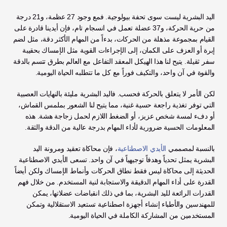
اليد البشرية ليست سوى تحفة بيولوجية. فمع وجود 27 عظمة، و21 درجة 
من حرية الحركة، و37 عضلة تعمل في انسجام تام، فإن أيدينا قادرة على 
القيام بمجموعة مذهلة من الحركات، بدءاً من المهام الأكثر دقة، مثل لضم 
إبرة أو العزف على الكمان، إلى الإجراءات القوية مثل الإمساك بحقيبة 
سفر ثقيلة. يتيح لنا هذا الهيكل المعقد التفاعل مع العالم بطرق تتسم بالدقة 
والقوة في آن واحد، والتكيف فوراً مع كل ما تتطلبه الحياة اليومية.
لكن الأمر لا يتعلق بالحركة فحسب. فاليد البشرية مليئة بالنهايات العصبية 
التي توفر تغذية راجعة حسية غنية، مما يتيح لنا الشعور بملمس القماش، 
أو دفء لمسة شخص عزيز، أو الضغط اللازم لحمل زجاجة هشة. هذه 
المعلومات الحسية ضرورية لأداء المهام بدرجة عالية من الدقة والثقة.
بالنسبة لمصممي 
الأيدي الاصطناعية
، فإن محاكاة تعقيد ومرونة اليد 
البشرية يمثل تحدياً وهدفاً توجيهياً في آن واحد. تسعى الأيدي الاصطناعية 
الحديثة إلى محاكاة ليس فقط نطاق الحركات وأنماط الإمساك ولكن أيضاً 
القدرة على أداء المهام الدقيقة والاستجابة لنية المستخدم. من خلال فهم 
القدرات الرائعة لليد البشرية، بما في ذلك انقباضات عضلاتها، يمكن 
للمهندسين والأطباء إنشاء أجهزة اصطناعية تستعيد الاستقلالية وتمكن 
المستخدمين من المشاركة الكاملة في الحياة اليومية.