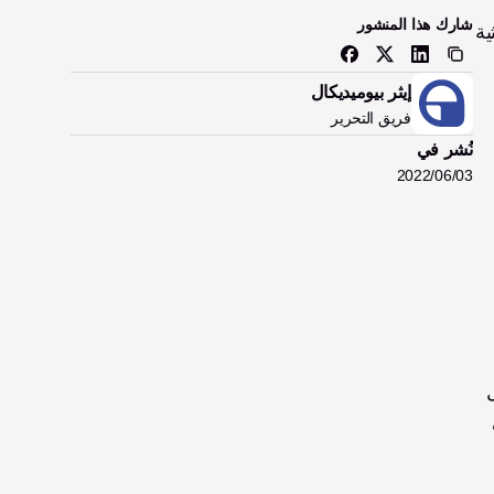
شارك هذا المنشور
وبعيدًا عن السعر والمتانة، تقدّم الطباعة ثلاثية الأبعاد الكثير أيضًا - ولهذا السبب يتم تصنيع Zeus باستخدام تقنية الطباعة ثلاثية 
إيثر بيوميديكال
فريق التحرير
نُشر في
03‏/06‏/2022
قبل بضع سنوات فقط، كانت الطباعة ثلاثية الأبعاد تقنية جديدة، وكانت المواد المستخدمة فيها باهظة الثمن وصعبة الحصول 
عليها. لحسن الحظ، قطعت الطباعة ثلاثية الأبعاد شوطًا طويلًا منذ اختراعها، وأصبحت الآن مستخدمة على نطاق واسع في 