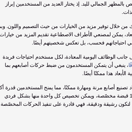
للمستخدمين تخصيص أيديهم. ويتعلق أحد جوانب التخصيص بالمظهر الجمالي لليد. إذ يختار العديد من المستخدمين إبراز 
ذات. 
لبي احتياجاتهم فحسب، بل تعكس شخصيتهم أيضًا. 
ويتضمن جانب آخر من التخصيص وظيفة اليد نفسها. فإلى جانب الوظائف اليومية المعتادة، لكل مستخدم احتياجات فريدة 
ًا
، ينبغي أن يتمكن المستخدمون من ضبط حركات أصابعهم بما 
لأبعاد هذا ممكنًا أيضًا.
على الحركة. أما Zeus، فيأتي على وجه الخصوص مع 12 قبضة مخصّصة، ويمكن تخصيص كل واحدة منها بشكل فردي 
لتناسب احتياجات المستخدم. وبما أن أصابع us