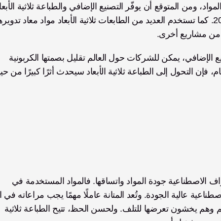
رة من مشاريع أخرى.
من خلال الانتقال ببساطة من التصنيع التقليدي إلى التصنيع الإضافي، يمكن للشركات حول العالم تقليل بصمتها الكربونية 
من المزايا المهمة الأخرى للطباعة ثلاثية الأبعاد في الأطراف الاصطناعية جودة المواد واتساقها. فالمواد المستخدمة في 
الاصطناعية، إذ لا يرغب المستخدمون في استخدام أيديهم وهم يخشون تعرضها للتلف. ولحسن الحظ، تتيح الطباعة ثلاثية 