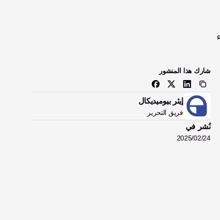
الصناعي إلى كسر الحواجز في مجال يهيمن عليه الرجال، تُحدث يد زيوس البيونيك ثورة في الطريقة التي تتفاعل بها النساء 
شارك هذا المنشور
إيثر بيوميديكال
فريق التحرير
نُشر في
24‏/02‏/2025
غالبًا ما تفتقر خيارات الأطراف الصناعية التقليدية إلى التخصيص، مما يجعل من الصعب العثور على ملاءمة مريحة وعملية، 