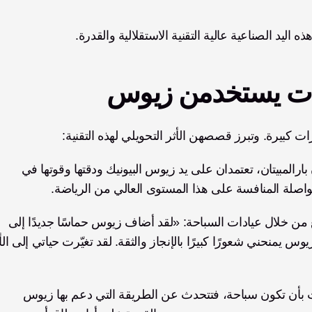
 اليد الصناعية عالية التقنية الاستقلالية والقدرة.
يات يستخدمن زيوس
ات كبيرة. وتبرز قصصهن الأثر التحويلي لهذه التقنية:
، وكلتاهما سباحتان بارالمبيتان، تعتمدان على يد زيوس البيونيك ودقتها وقوتها في 
لمواصلة المنافسة على هذا المستوى العالي من الرياضة.
وتقول ليزي، التي تقضي وقت فراغها في خدمة المجتمع من خلال عيادات السباحة: «لقد أضاف زيوس حماسًا جديدًا إلى 
أما ساراي، وهي معلمة تربية طفولة مبكرة لطالما حلمت بأن تكون سباحة، فتتحدث عن الطريقة التي دعم بها زيوس 