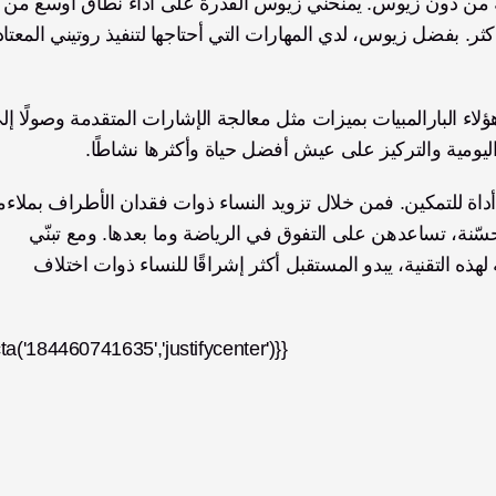
تدريبها. «يمكنني القيام بأكثر بكثير مما كنت أستطيع فعله من دون زيوس. يمنحني ز
اليومية والتركيز على عيش أفضل حياة وأكثرها نشاطًا. 
طرف صناعي متفوقة، ووظائف عالية التقنية، وفرص محسّنة، تساعدهن على التفوق في الرياضة وما بعدها. ومع تبنّي 
المزيد من النساء البارالمبيات ومستخدمات الحياة اليومية لهذه التقنية، يبدو المستقبل أكثر إشراقًا للنساء ذوات اختلاف 
cta('184460741635','justifycenter')}}