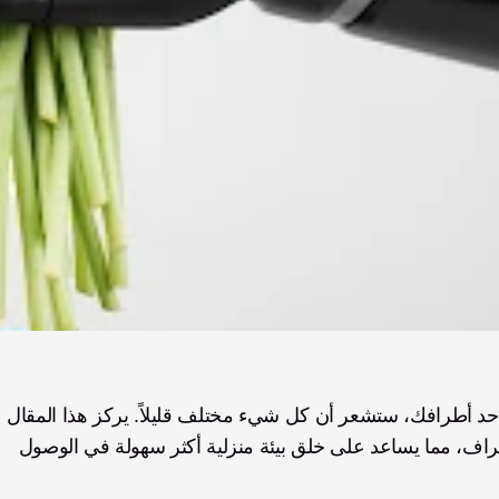
في المرة الأولى التي تتحرك فيها في منزلك بعد فقدان أحد أطرافك، ستشعر أن كل شيء مختلف قليلاً. يركز هذا المقال 
على التعديلات والتهييئات المصممة خصيصاً لمبتوري الأطراف، مما يساعد على خلق بيئة منزلية أكثر سهولة في الوصول 