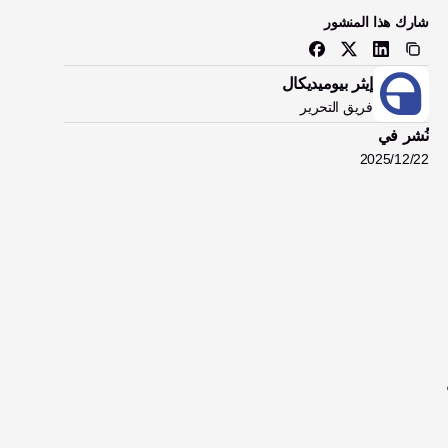
شارك هذا المنشور
تحويل 
إيثر بيوميديكال
فريق التحرير
نُشر في
22‏/12‏/2025
تنطوي الحياة بعد فقدان الأطراف على تكيف مستمر، ويلعب المنزل دوراً رئيسياً في هذه العملية. عندما يتم تصميم المنزل 