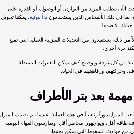
المساحات التي كنت تتنقل فيها بسهولة في السابق أصبحت الآن تتطلب المزيد من التوازن، أو الوصول، أو القدرة على 
اف، بما في ذلك الأشخاص الذين يستخدمون 
يداً بيونية
، يمكننا 
ياتك، لا ضدها.
لا يحتاج معظم مبتوري الأطراف إلى تجديدات جذرية. بدلاً من ذلك، يستفيدون من التعديلات المنزلية العملية التي تمنع 
كنة مرة أخرى. 
هدفنا هنا هو إرشادك خطوة بخطوة عبر التعديلات الأساسية في كل غرفة وتوضيح كيف يمكن للتغييرات البسيطة 
اف، وحركتهم، ورفاهيتهم في الحياة.
 مهمة بعد بتر الأطراف
ليوفر الاستقرار وسهولة الوصول، يستهلك مبتورو الأطراف طاقة أقل، ويواجهون مخاطر أقل، ويمارسون المهام اليومية 
حمي من حوادث السقوط التي يمكن تجنبها.