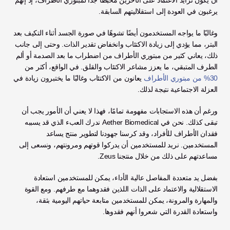
أن يكون تزايد الاعتماد على الآخرين محبطًا جدًا لمبتوري الأطراف، إذ إنهم 
يرغبون في العودة إلى استقلاليتهم السابقة. 
وغالبًا ما يواجه المستخدمون أيضًا تشوهًا في صورة الجسد أثناء التكيف بعد 
البتر، مما يؤدي إلى زيادة الاكتئاب وانخفاض تقدير الذات. وحتى إلى جانب 
ذلك، يعاني كثير من مبتوري الأطراف من اضطراب ما بعد الصدمة أو ألم 
الطرف المتبقي، ما يعزز مشاعر الاكتئاب والقلق. في الواقع، أكثر من 
30% من مبتوري الأطراف
 يعانون من الاكتئاب وغالبًا ما يختبرون زيادة في 
العزلة الاجتماعية نتيجة لذلك. 
ورغم أن هذه الاستجابات مفهومة تمامًا، فهذا لا يعني أن الأمور يجب أن 
تبقى كذلك. نحن في Aether Biomedical ندرك العبء الذي قد يسببه 
فقدان الأطراف للأفراد، وقد كرسنا جهودنا لتطوير منتج يساعد 
المستخدمين. نريد للمستخدمين أن يدركوا قوتهم ومرونتهم، ونسعى إلى 
مساعدتهم على ذلك من خلال منتجنا Zeus. 
بفضل يد متعددة المفاصل عالية الأداء، يمكن للمستخدمين استعادة 
الاستقلالية والاعتماد على الذات اللذين فقدوهما مع طرفهم. ومع القوة 
والمهارة والمرونة، يمكن للمستخدمين متابعة حياتهم اليومية بثقة، 
واستعادة القدرة التي شعروا أنهم فقدوها. 