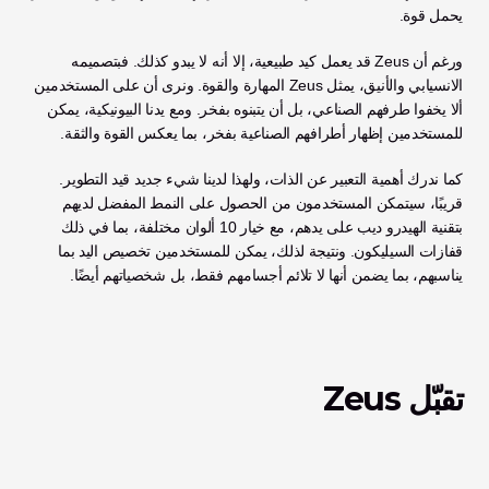
يحمل قوة. 
ورغم أن Zeus قد يعمل كيد طبيعية، إلا أنه لا يبدو كذلك. فبتصميمه 
الانسيابي والأنيق، يمثل Zeus المهارة والقوة. ونرى أن على المستخدمين 
ألا يخفوا طرفهم الصناعي، بل أن يتبنوه بفخر. ومع يدنا البيونيكية، يمكن 
للمستخدمين إظهار أطرافهم الصناعية بفخر، بما يعكس القوة والثقة.
كما ندرك أهمية التعبير عن الذات، ولهذا لدينا شيء جديد قيد التطوير. 
قريبًا، سيتمكن المستخدمون من الحصول على النمط المفضل لديهم 
بتقنية الهيدرو ديب على يدهم، مع خيار 10 ألوان مختلفة، بما في ذلك 
قفازات السيليكون. ونتيجة لذلك، يمكن للمستخدمين تخصيص اليد بما 
يناسبهم، بما يضمن أنها لا تلائم أجسامهم فقط، بل شخصياتهم أيضًا. 
تقبّل Zeus