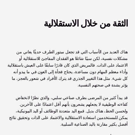
الثقة من خلال الاستقلالية
هناك العديد من الأسباب التي قد تجعل مبتور الطرف حديثًا يعاني من 
مشكلات نفسية، لكن سببًا شائعًا هو الفقدان المفاجئ للاستقلالية أو 
الاعتماد على الذات. فالمريض الذي كان قادرًا سابقًا على العيش باستقلالية 
وأداء معظم المهام دون مساعدة، يحتاج فجأة إلى العون في ما يبدو أنه 
كل شيء. مثل هذا التغيير الجذري قد يترك الأفراد في شعور بالعجز، ما 
يؤثر بشدة في صحتهم النفسية. 
قد يبدأ كثير من المرضى بطرف صناعي سلبي، والذي نظرًا لانخفاض 
كفاءته الوظيفية لا يجعلهم يشعرون بأنهم أقل اعتمادًا على الآخرين. 
ولحسن الحظ، هناك بديل. فمع اليد متعددة الوظائف أو اليد البيونيكية، 
يمكن للمستخدمين استعادة الاستقلالية والاعتماد على الذات وتحقيق نتائج 
أفضل بكثير مقارنة باليد الصناعية السلبية. 