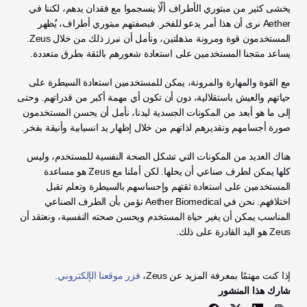
يخشى كثير من مبتوري الأطراف ألّا ينسجموا مع فقدان يدهم، لكننا في 
Aether نرى أن هذا أمر يدعو للفخر. فبصفتهم مبتوري أطراف، يُظهر 
المستخدمون قوة ومرونة مذهلتين، ونأمل أن نبرز ذلك من خلال Zeus. 
يساعد منتجنا المستخدمين على استعادة شعورهم بالثقة بطرق متعددة. 
مع القوة والمهارة والمرونة، يمكن للمستخدمين استعادة السيطرة على 
حياتهم والعيش باستقلالية، دون أن تكون أي مهمة أكبر من قدراتهم. وحتى 
إلى ما هو أبعد من المكونات الجسدية ليدنا، نأمل أن يحسن المستخدمون 
صورة أجسامهم وتقديرهم لذاتهم من خلال إظهار يد انسيابية وأنيقة بفخر. 
هناك العديد من المكونات التي تشكل الصحة النفسية للمستخدم، وليس 
كلها يمكن لطرف صناعي أن يحلها. لكن أملنا مع Zeus هو مساعدة 
المستخدمين على استعادة ثقتهم وإحساسهم بالسيطرة وتعلم تقبل 
اختلافهم. نحن في Aether Biomedical نؤمن بأن الطرف الصناعي 
المناسب يمكن أن يغير حياة المستخدم ويحسن صحته النفسية، ونعتقد أن 
Zeus هو اليد القادرة على ذلك. 
إذا كنت مهتمًا بمعرفة المزيد عن Zeus، 
فزر موقعنا الإلكتروني
. 
شارك هذا المنشور