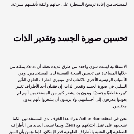
للمستخدمين إعادة ترسيخ السيطرة على حياتهم والثقة بأنفسهم بسرعة. 
تحسين صورة الجسد وتقدير الذات
الاستقلالية ليست سوى واحدة من طرق عديدة نعتقد أن Zeus يمكنه من 
خلالها المساعدة في تحسين الصحة النفسية لدى المستخدمين. ومن 
الأسباب الرئيسية الأخرى للاكتئاب لدى مبتوري الطرف العلوي التأثير 
السلبي في صورة الجسد وتقدير الذات. إن فقدان أحد الأطراف تغيير 
كبير، عاطفيًا وجسديًا. وبدون يد، يشعر كثير من المستخدمين أنهم لم 
يعودوا يتعرفون إلى أجسامهم، ولا يريدون أن يشعروا بأنهم يبدون 
مختلفين. 
نحن في Aether Biomedical ندرك هذا الخوف لدى المستخدمين، لكننا 
نشجعهم على تقبل اختلافهم مع Zeus. وبينما تسعى العديد من الأطراف 
الصناعية إلى التشبه بالأطراف الطبيعية قدر الإمكان، فإننا نؤمن بأن التميز 