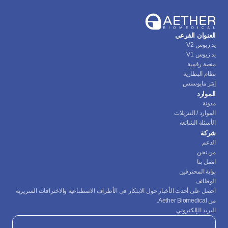
العنوان الفرعي
يد زيوس V2
يد زيوس V1
منصة رقمية
نظام البطارية
إيثر مايوسنس
الموارد
مدونة
الموارد / التنزيلات
الأسئلة الشائعة
شركة
الدعم
من نحن
اتصل بنا
بوابة المحترفين
الوظائف
احصل على أحدث الأخبار حول الابتكار في الأطراف الاصطناعية والاختراقات السريرية 
من Aether Biomedical.
البريد الإلكتروني