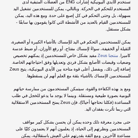
تستخدم الأيدي البيونيكية إشارات ENG من العضلات المتبقية لدى 
المستخدم للتحكم في الحركة. وبالتالي، يمكن للمستخدمين تشغيل اليد 
بسهولة، بل وحتى التحكم في كل إصبع على حدة. ومع هذه اليد، يمكن 
للمستخدمين القيام بالعديد من الأنشطة التي كانوا يقومون بها سابقًا - 
بشكل مستقل. 
يمكن للمستخدمين التحكم في اليد للإمساك بالأشياء الكبيرة أو الصغيرة، 
الثقيلة أو الخفيفة، سواءً لإمساك مفتاح، أو رفع الأوزان، أو ضبط عدسة 
كاميرا. 
منتجنا Zeus
 مفيد بشكل خاص للمستخدمين إذ يمكنهم تخصيص 
وضعيات وقبضات الأصابع بشكل فردي وتعديلها وفق احتياجاتهم الخاصة. 
إضافة إلى ذلك، وبفضل أعلى قوة متاحة بين الأيدي البيونيكية، يتيح Zeus 
للمستخدمين الإمساك بالأشياء بثقة مع العلم أنهم لن يسقطوها. 
ومع يد بهذه الكفاءة والقوة، سيتمكن المستخدمون من ممارسة حياتهم 
اليومية بصورة طبيعية ومستقلة. وبينما لا يوجد ما يدعو للخجل في طلب 
المساعدة (فكلنا نحتاجها أحيانًا)، فإن Zeus يمنح المستخدمين الاستقلالية 
التي ربما تأثرت بفقدان اليد. 
حتى مجرد معرفة ذلك وحده يمكن أن يحسن بشكل كبير مواقف 
المستخدمين ونظرتهم إلى الحياة، إذ يعلمون أنهم لا يعتمدون كليًا على 
مساعدة الآخرين. ومع الثقة بقدرتهم على العيش باستقلالية، يمكن 