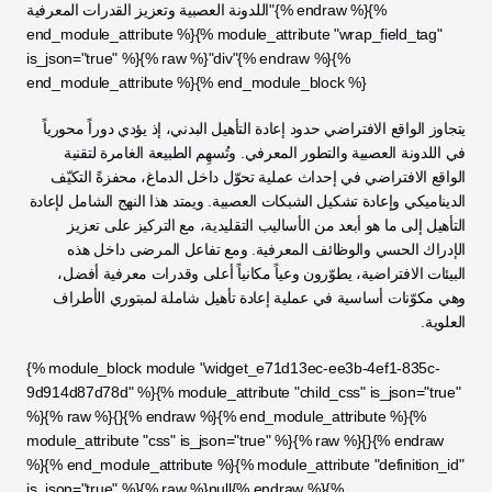
اللدونة العصبية وتعزيز القدرات المعرفية"{% endraw %}{% 
end_module_attribute %}{% module_attribute "wrap_field_tag" 
is_json="true" %}{% raw %}"div"{% endraw %}{% 
end_module_attribute %}{% end_module_block %}
يتجاوز الواقع الافتراضي حدود إعادة التأهيل البدني، إذ يؤدي دوراً محورياً 
في اللدونة العصبية والتطور المعرفي. وتُسهِم الطبيعة الغامرة لتقنية 
الواقع الافتراضي في إحداث عملية تحوّل داخل الدماغ، محفزةً التكيّف 
الديناميكي وإعادة تشكيل الشبكات العصبية. ويمتد هذا النهج الشامل لإعادة 
التأهيل إلى ما هو أبعد من الأساليب التقليدية، مع التركيز على تعزيز 
الإدراك الحسي والوظائف المعرفية. ومع تفاعل المرضى داخل هذه 
البيئات الافتراضية، يطوّرون وعياً مكانياً أعلى وقدرات معرفية أفضل، 
وهي مكوّنات أساسية في عملية إعادة تأهيل شاملة لمبتوري الأطراف 
العلوية.
{% module_block module "widget_e71d13ec-ee3b-4ef1-835c-
9d914d87d78d" %}{% module_attribute "child_css" is_json="true" 
%}{% raw %}{}{% endraw %}{% end_module_attribute %}{% 
module_attribute "css" is_json="true" %}{% raw %}{}{% endraw 
%}{% end_module_attribute %}{% module_attribute "definition_id" 
is_json="true" %}{% raw %}null{% endraw %}{% 