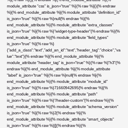
module_attribute "css" is_json="true" %}{% raw %}{}{% endraw 
%}{% end_module_attribute %}{% module_attribute "definition_id" 
is_json="true" %}{% raw %}null{% endraw %}{% 
end_module_attribute %}{% module_attribute "extra_classes" 
is_json="true" %}{% raw %}"widget-type-header"{% endraw %}{% 
end_module_attribute %}{% module_attribute "field_types" 
is_json="true" %}{% raw %}
{"add_a_class":"text","add_an_id":"text","header_tag":"choice","va
lue":"text"}{% endraw %}{% end_module_attribute %}{% 
module_attribute "header_tag" is_json="true" %}{% raw %}"h3"{% 
endraw %}{% end_module_attribute %}{% module_attribute 
"label" is_json="true" %}{% raw %}null{% endraw %}{% 
end_module_attribute %}{% module_attribute "module_id" 
is_json="true" %}{% raw %}71660942695{% endraw %}{% 
end_module_attribute %}{% module_attribute "path" 
is_json="true" %}{% raw %}"/header-custom"{% endraw %}{% 
end_module_attribute %}{% module_attribute "schema_version" 
is_json="true" %}{% raw %}2{% endraw %}{% 
end_module_attribute %}{% module_attribute "smart_objects" 
is_json="true" %}{% raw %}[]{% endraw %}{% 