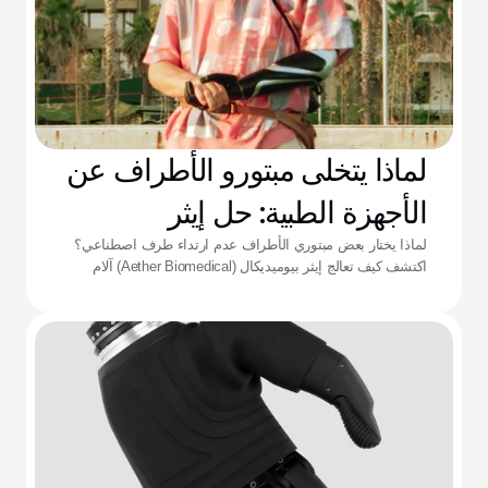
لماذا يتخلى مبتورو الأطراف عن
الأجهزة الطبية: حل إيثر
لماذا يختار بعض مبتوري الأطراف عدم ارتداء طرف اصطناعي؟
اكتشف كيف تعالج إيثر بيوميديكال (Aether Biomedical) آلام
التجويف الداعم، ونفاد البطارية، وإرهاق التحكم المعقد.