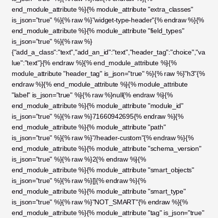
end_module_attribute %}{% module_attribute "extra_classes" 
is_json="true" %}{% raw %}"widget-type-header"{% endraw %}{% 
end_module_attribute %}{% module_attribute "field_types" 
is_json="true" %}{% raw %}
{"add_a_class":"text","add_an_id":"text","header_tag":"choice","va
lue":"text"}{% endraw %}{% end_module_attribute %}{% 
module_attribute "header_tag" is_json="true" %}{% raw %}"h3"{% 
endraw %}{% end_module_attribute %}{% module_attribute 
"label" is_json="true" %}{% raw %}null{% endraw %}{% 
end_module_attribute %}{% module_attribute "module_id" 
is_json="true" %}{% raw %}71660942695{% endraw %}{% 
end_module_attribute %}{% module_attribute "path" 
is_json="true" %}{% raw %}"/header-custom"{% endraw %}{% 
end_module_attribute %}{% module_attribute "schema_version" 
is_json="true" %}{% raw %}2{% endraw %}{% 
end_module_attribute %}{% module_attribute "smart_objects" 
is_json="true" %}{% raw %}[]{% endraw %}{% 
end_module_attribute %}{% module_attribute "smart_type" 
is_json="true" %}{% raw %}"NOT_SMART"{% endraw %}{% 
end_module_attribute %}{% module_attribute "tag" is_json="true" 