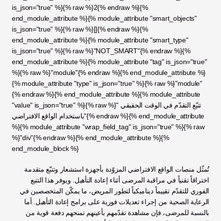
is_json="true" %}{% raw %}2{% endraw %}{% 
end_module_attribute %}{% module_attribute "smart_objects" 
is_json="true" %}{% raw %}[]{% endraw %}{% 
end_module_attribute %}{% module_attribute "smart_type" 
is_json="true" %}{% raw %}"NOT_SMART"{% endraw %}{% 
end_module_attribute %}{% module_attribute "tag" is_json="true" 
%}{% raw %}"module"{% endraw %}{% end_module_attribute %}
{% module_attribute "type" is_json="true" %}{% raw %}"module"
{% endraw %}{% end_module_attribute %}{% module_attribute 
"value" is_json="true" %}{% raw %}"تتبّع التقدّم في الوقت الحقيقي 
باستخدام الواقع الافتراضي"{% endraw %}{% end_module_attribute 
%}{% module_attribute "wrap_field_tag" is_json="true" %}{% raw 
%}"div"{% endraw %}{% end_module_attribute %}{% 
end_module_block %}
تُمثّل منصات الواقع الافتراضي المزوّدة بأجهزة استشعار وتتبّع متقدمة 
اختراقاً تقنياً في مراقبة المرضى أثناء إعادة التأهيل. ويوفر هذا التتبع 
الفوري للتقدّم تقييماً ديناميكياً لتطور المريض، ما يمكّن المتخصصين في 
الرعاية الصحية من إجراء تعديلات فورية على برامج إعادة التأهيل. أما 
بالنسبة للمرضى، فإن مشاهدة تقدّمهم بأعينهم تمنحهم دفعة قوية من 