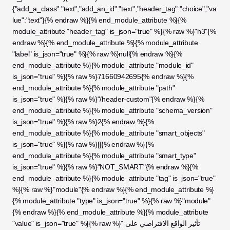
{"add_a_class":"text","add_an_id":"text","header_tag":"choice","va
lue":"text"}{% endraw %}{% end_module_attribute %}{% 
module_attribute "header_tag" is_json="true" %}{% raw %}"h3"{% 
endraw %}{% end_module_attribute %}{% module_attribute 
"label" is_json="true" %}{% raw %}null{% endraw %}{% 
end_module_attribute %}{% module_attribute "module_id" 
is_json="true" %}{% raw %}71660942695{% endraw %}{% 
end_module_attribute %}{% module_attribute "path" 
is_json="true" %}{% raw %}"/header-custom"{% endraw %}{% 
end_module_attribute %}{% module_attribute "schema_version" 
is_json="true" %}{% raw %}2{% endraw %}{% 
end_module_attribute %}{% module_attribute "smart_objects" 
is_json="true" %}{% raw %}[]{% endraw %}{% 
end_module_attribute %}{% module_attribute "smart_type" 
is_json="true" %}{% raw %}"NOT_SMART"{% endraw %}{% 
end_module_attribute %}{% module_attribute "tag" is_json="true" 
%}{% raw %}"module"{% endraw %}{% end_module_attribute %}
{% module_attribute "type" is_json="true" %}{% raw %}"module"
{% endraw %}{% end_module_attribute %}{% module_attribute 
"value" is_json="true" %}{% raw %}"تأثير الواقع الافتراضي على 