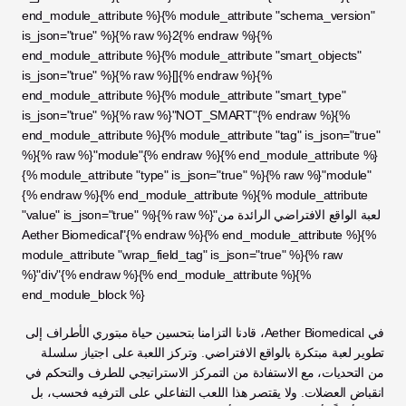
end_module_attribute %}{% module_attribute "schema_version" 
is_json="true" %}{% raw %}2{% endraw %}{% 
end_module_attribute %}{% module_attribute "smart_objects" 
is_json="true" %}{% raw %}[]{% endraw %}{% 
end_module_attribute %}{% module_attribute "smart_type" 
is_json="true" %}{% raw %}"NOT_SMART"{% endraw %}{% 
end_module_attribute %}{% module_attribute "tag" is_json="true" 
%}{% raw %}"module"{% endraw %}{% end_module_attribute %}
{% module_attribute "type" is_json="true" %}{% raw %}"module"
{% endraw %}{% end_module_attribute %}{% module_attribute 
"value" is_json="true" %}{% raw %}"لعبة الواقع الافتراضي الرائدة من 
Aether Biomedical"{% endraw %}{% end_module_attribute %}{% 
module_attribute "wrap_field_tag" is_json="true" %}{% raw 
%}"div"{% endraw %}{% end_module_attribute %}{% 
end_module_block %}
في Aether Biomedical، قادنا التزامنا بتحسين حياة مبتوري الأطراف إلى 
تطوير لعبة مبتكرة بالواقع الافتراضي. وتركز اللعبة على اجتياز سلسلة 
من التحديات، مع الاستفادة من التمركز الاستراتيجي للطرف والتحكم في 
انقباض العضلات. ولا يقتصر هذا اللعب التفاعلي على الترفيه فحسب، بل 