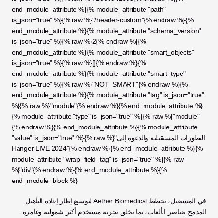
end_module_attribute %}{% module_attribute "path" 
is_json="true" %}{% raw %}"/header-custom"{% endraw %}{% 
end_module_attribute %}{% module_attribute "schema_version" 
is_json="true" %}{% raw %}2{% endraw %}{% 
end_module_attribute %}{% module_attribute "smart_objects" 
is_json="true" %}{% raw %}[]{% endraw %}{% 
end_module_attribute %}{% module_attribute "smart_type" 
is_json="true" %}{% raw %}"NOT_SMART"{% endraw %}{% 
end_module_attribute %}{% module_attribute "tag" is_json="true" 
%}{% raw %}"module"{% endraw %}{% end_module_attribute %}
{% module_attribute "type" is_json="true" %}{% raw %}"module"
{% endraw %}{% end_module_attribute %}{% module_attribute 
"value" is_json="true" %}{% raw %}"التطورات المستقبلية والدعوة إلى 
Hanger LIVE 2024"{% endraw %}{% end_module_attribute %}{% 
module_attribute "wrap_field_tag" is_json="true" %}{% raw 
%}"div"{% endraw %}{% end_module_attribute %}{% 
end_module_block %}
في المستقبل، تخطط Aether Biomedical لتوسيع إطار إعادة التأهيل 
المدمج بعناصر الألعاب، بما يخلق تجربة مستخدم أكثر شمولية وغامرة. 