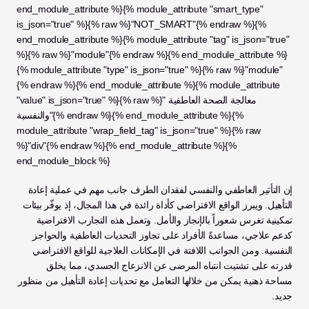
end_module_attribute %}{% module_attribute "smart_type" 
is_json="true" %}{% raw %}"NOT_SMART"{% endraw %}{% 
end_module_attribute %}{% module_attribute "tag" is_json="true" 
%}{% raw %}"module"{% endraw %}{% end_module_attribute %}
{% module_attribute "type" is_json="true" %}{% raw %}"module"
{% endraw %}{% end_module_attribute %}{% module_attribute 
"value" is_json="true" %}{% raw %}"معالجة الصحة العاطفية 
والنفسية"{% endraw %}{% end_module_attribute %}{% 
module_attribute "wrap_field_tag" is_json="true" %}{% raw 
%}"div"{% endraw %}{% end_module_attribute %}{% 
end_module_block %}
إن التأثير العاطفي والنفسي لفقدان الطرف جانب مهم في عملية إعادة 
التأهيل. ويبرز الواقع الافتراضي كأداة رائدة في هذا المجال، إذ يوفّر بيئات 
تمكينية تغرس شعوراً بالإنجاز والأمل. وتعمل هذه التجارب الافتراضية 
كدعم علاجي، مساعدةً الأفراد على تجاوز التحديات العاطفية والحواجز 
النفسية. ومن الجوانب اللافتة في الإمكانات العلاجية للواقع الافتراضي 
قدرته على تشتيت انتباه المرضى عن الانزعاج الجسدي، مما يخلق 
مساحة ذهنية يمكن من خلالها التعامل مع تحديات إعادة التأهيل من منظور 
جديد.