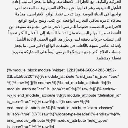
الحركية والتكيف مع الأطراف الاصطناعية. وغالباً ما تعجز أساليب إعادة 
التأهيل التقليدية، رغم فعاليتها، عن محاكاة السيناريوهات المعقدة التي 
نواجهها في الحياة اليومية. وهنا تتدخل تقنية الواقع الافتراضي، مقدّمةً 
محاكاة غامرة تحاكي التجارب الواقعية عن كثب. وتتيح برامج الواقع 
الافتراضي المصممة خصيصاً للمرضى الانخراط في مجموعة متنوعة من 
الأنشطة، من المهام البسيطة مثل التقاط الأشياء إلى الأفعال الأكثر تعقيداً 
التي تتطلب حركات دقيقة لليد. ويعزَّز هذا النهج العملي لإعادة التأهيل 
بإضافة عناصر شبيهة بالألعاب في تطبيقات الواقع الافتراضي، ما يجعل 
جلسات العلاج أكثر جاذبية ويشجّع المرضى أيضاً على المشاركة بصورة 
نشطة ومنتظمة.
{% module_block module "widget_12b19e84-666c-4283-9b52-
01baf158b220" %}{% module_attribute "child_css" is_json="true" 
%}{% raw %}{}{% endraw %}{% end_module_attribute %}{% 
module_attribute "css" is_json="true" %}{% raw %}{}{% endraw 
%}{% end_module_attribute %}{% module_attribute "definition_id" 
is_json="true" %}{% raw %}null{% endraw %}{% 
end_module_attribute %}{% module_attribute "extra_classes" 
is_json="true" %}{% raw %}"widget-type-header"{% endraw %}{% 
end_module_attribute %}{% module_attribute "field_types" 
is_json="true" %}{% raw %}