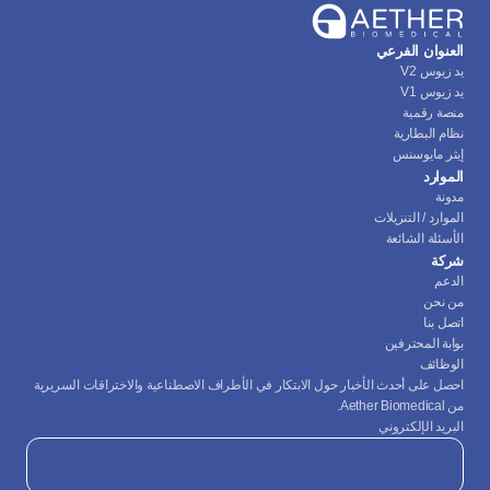
العنوان الفرعي
يد زيوس V2
يد زيوس V1
منصة رقمية
نظام البطارية
إيثر مايوسنس
الموارد
مدونة
الموارد / التنزيلات
الأسئلة الشائعة
شركة
الدعم
من نحن
اتصل بنا
بوابة المحترفين
الوظائف
احصل على أحدث الأخبار حول الابتكار في الأطراف الاصطناعية والاختراقات السريرية 
من Aether Biomedical.
البريد الإلكتروني