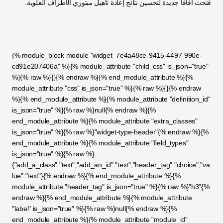
فتحت آفاقاً جديدة لتحسين نتائج إعادة تأهيل مبتوري الأطراف العلوية.
{% module_block module "widget_7e4a48ce-9415-4497-990e-
cd91e207406a" %}{% module_attribute "child_css" is_json="true" 
%}{% raw %}{}{% endraw %}{% end_module_attribute %}{% 
module_attribute "css" is_json="true" %}{% raw %}{}{% endraw 
%}{% end_module_attribute %}{% module_attribute "definition_id" 
is_json="true" %}{% raw %}null{% endraw %}{% 
end_module_attribute %}{% module_attribute "extra_classes" 
is_json="true" %}{% raw %}"widget-type-header"{% endraw %}{% 
end_module_attribute %}{% module_attribute "field_types" 
is_json="true" %}{% raw %}
{"add_a_class":"text","add_an_id":"text","header_tag":"choice","va
lue":"text"}{% endraw %}{% end_module_attribute %}{% 
module_attribute "header_tag" is_json="true" %}{% raw %}"h3"{% 
endraw %}{% end_module_attribute %}{% module_attribute 
"label" is_json="true" %}{% raw %}null{% endraw %}{% 
end_module_attribute %}{% module_attribute "module_id" 