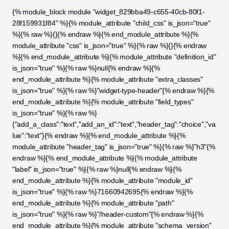
{% module_block module "widget_829bba49-c655-40cb-80f1-
28f159931f84" %}{% module_attribute "child_css" is_json="true" 
%}{% raw %}{}{% endraw %}{% end_module_attribute %}{% 
module_attribute "css" is_json="true" %}{% raw %}{}{% endraw 
%}{% end_module_attribute %}{% module_attribute "definition_id" 
is_json="true" %}{% raw %}null{% endraw %}{% 
end_module_attribute %}{% module_attribute "extra_classes" 
is_json="true" %}{% raw %}"widget-type-header"{% endraw %}{% 
end_module_attribute %}{% module_attribute "field_types" 
is_json="true" %}{% raw %}
{"add_a_class":"text","add_an_id":"text","header_tag":"choice","va
lue":"text"}{% endraw %}{% end_module_attribute %}{% 
module_attribute "header_tag" is_json="true" %}{% raw %}"h3"{% 
endraw %}{% end_module_attribute %}{% module_attribute 
"label" is_json="true" %}{% raw %}null{% endraw %}{% 
end_module_attribute %}{% module_attribute "module_id" 
is_json="true" %}{% raw %}71660942695{% endraw %}{% 
end_module_attribute %}{% module_attribute "path" 
is_json="true" %}{% raw %}"/header-custom"{% endraw %}{% 
end_module_attribute %}{% module_attribute "schema_version" 