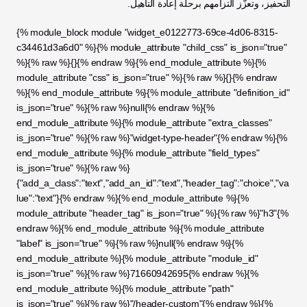
التحفيز، وتعزّز التزامهم برحلة إعادة التأهيل.
{% module_block module "widget_e0122773-69ce-4d06-8315-
c34461d3a6d0" %}{% module_attribute "child_css" is_json="true" 
%}{% raw %}{}{% endraw %}{% end_module_attribute %}{% 
module_attribute "css" is_json="true" %}{% raw %}{}{% endraw 
%}{% end_module_attribute %}{% module_attribute "definition_id" 
is_json="true" %}{% raw %}null{% endraw %}{% 
end_module_attribute %}{% module_attribute "extra_classes" 
is_json="true" %}{% raw %}"widget-type-header"{% endraw %}{% 
end_module_attribute %}{% module_attribute "field_types" 
is_json="true" %}{% raw %}
{"add_a_class":"text","add_an_id":"text","header_tag":"choice","va
lue":"text"}{% endraw %}{% end_module_attribute %}{% 
module_attribute "header_tag" is_json="true" %}{% raw %}"h3"{% 
endraw %}{% end_module_attribute %}{% module_attribute 
"label" is_json="true" %}{% raw %}null{% endraw %}{% 
end_module_attribute %}{% module_attribute "module_id" 
is_json="true" %}{% raw %}71660942695{% endraw %}{% 
end_module_attribute %}{% module_attribute "path" 
is_json="true" %}{% raw %}"/header-custom"{% endraw %}{% 