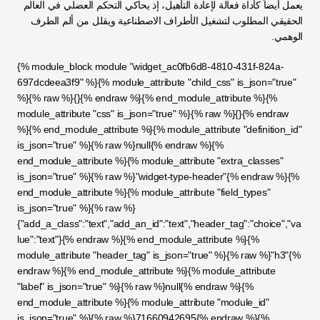
يعمل أيضاً كأداة فعالة لإعادة التأهيل، إذ يحاكي التحكم العضلي في العالم 
الحقيقي المطلوب لتشغيل الأطراف الاصطناعية ويقلل من ألم الطرف 
الوهمي.
{% module_block module "widget_ac0fb6d8-4810-431f-824a-
697dcdeea3f9" %}{% module_attribute "child_css" is_json="true" 
%}{% raw %}{}{% endraw %}{% end_module_attribute %}{% 
module_attribute "css" is_json="true" %}{% raw %}{}{% endraw 
%}{% end_module_attribute %}{% module_attribute "definition_id" 
is_json="true" %}{% raw %}null{% endraw %}{% 
end_module_attribute %}{% module_attribute "extra_classes" 
is_json="true" %}{% raw %}"widget-type-header"{% endraw %}{% 
end_module_attribute %}{% module_attribute "field_types" 
is_json="true" %}{% raw %}
{"add_a_class":"text","add_an_id":"text","header_tag":"choice","va
lue":"text"}{% endraw %}{% end_module_attribute %}{% 
module_attribute "header_tag" is_json="true" %}{% raw %}"h3"{% 
endraw %}{% end_module_attribute %}{% module_attribute 
"label" is_json="true" %}{% raw %}null{% endraw %}{% 
end_module_attribute %}{% module_attribute "module_id" 
is_json="true" %}{% raw %}71660942695{% endraw %}{% 