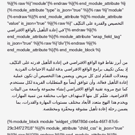
%}{% raw %}"module"{% endraw %}{% end_module_attribute %}
{% module_attribute "type" is_json="true" %}{% raw %}"module"
{% endraw %}{% end_module_attribute %}{% module_attribute 
"value" is_json="true" %}{% raw %}"التخصيص والقدرة على التكيّف 
في إعادة التأهيل بالواقع الافتراضي"{% endraw %}{% 
end_module_attribute %}{% module_attribute "wrap_field_tag" 
is_json="true" %}{% raw %}"div"{% endraw %}{% 
end_module_attribute %}{% end_module_block %}
من أبرز نقاط قوة الواقع الافتراضي في إعادة التأهيل قدرته على التكيّف. 
إذ يمكن تكييف برامج الواقع الافتراضي بدقة لتلبية الاحتياجات الفردية 
ومعدلات التقدّم لدى كل مريض. ويضمن هذا التخصيص أن تكون عملية 
إعادة التأهيل فعالة، وأن تتوافق أيضاً مع المتطلبات الفريدة لكل مستخدم. 
كما تتيح مرونة تقنية الواقع الافتراضي إنشاء مجموعة واسعة من البيئات 
الافتراضية، صُمِّم كل منها لاستهداف جوانب مختلفة من تنمية المهارات. 
ويخدم هذا النهج متعدد الأبعاد مختلف مستويات المهارة والقدرات، بما 
يضمن رحلة إعادة تأهيل مشوقة ومحفّزة ومخصّصة.
{% module_block module "widget_c9bf780d-ce4a-46f7-87c6-
29c34f727f18" %}{% module_attribute "child_css" is_json="true" 
%}{% raw %}{}{% endraw %}{% end_module_attribute %}{% 