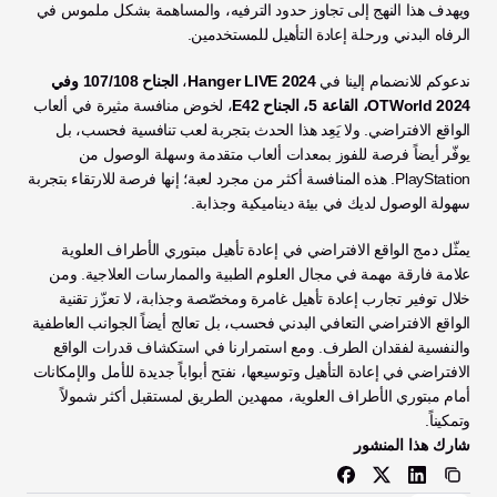
ويهدف هذا النهج إلى تجاوز حدود الترفيه، والمساهمة بشكل ملموس في 
الرفاه البدني ورحلة إعادة التأهيل للمستخدمين.
ندعوكم للانضمام إلينا في 
Hanger LIVE 2024
، 
الجناح 107/108 وفي 
OTWorld 2024، القاعة 5، الجناح E42
، لخوض منافسة مثيرة في ألعاب 
الواقع الافتراضي. ولا يَعِد هذا الحدث بتجربة لعب تنافسية فحسب، بل 
يوفّر أيضاً فرصة للفوز بمعدات ألعاب متقدمة وسهلة الوصول من 
PlayStation. هذه المنافسة أكثر من مجرد لعبة؛ إنها فرصة للارتقاء بتجربة 
سهولة الوصول لديك في بيئة ديناميكية وجذابة.
يمثّل دمج الواقع الافتراضي في إعادة تأهيل مبتوري الأطراف العلوية 
علامة فارقة مهمة في مجال العلوم الطبية والممارسات العلاجية. ومن 
خلال توفير تجارب إعادة تأهيل غامرة ومخصّصة وجذابة، لا تعزّز تقنية 
الواقع الافتراضي التعافي البدني فحسب، بل تعالج أيضاً الجوانب العاطفية 
والنفسية لفقدان الطرف. ومع استمرارنا في استكشاف قدرات الواقع 
الافتراضي في إعادة التأهيل وتوسيعها، نفتح أبواباً جديدة للأمل والإمكانات 
أمام مبتوري الأطراف العلوية، ممهدين الطريق لمستقبل أكثر شمولاً 
وتمكيناً.
شارك هذا المنشور