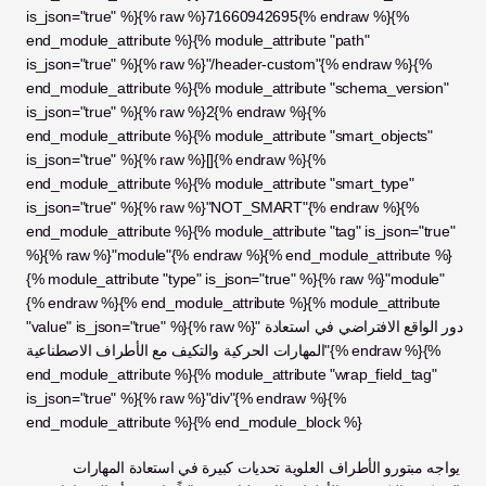
is_json="true" %}{% raw %}71660942695{% endraw %}{% 
end_module_attribute %}{% module_attribute "path" 
is_json="true" %}{% raw %}"/header-custom"{% endraw %}{% 
end_module_attribute %}{% module_attribute "schema_version" 
is_json="true" %}{% raw %}2{% endraw %}{% 
end_module_attribute %}{% module_attribute "smart_objects" 
is_json="true" %}{% raw %}[]{% endraw %}{% 
end_module_attribute %}{% module_attribute "smart_type" 
is_json="true" %}{% raw %}"NOT_SMART"{% endraw %}{% 
end_module_attribute %}{% module_attribute "tag" is_json="true" 
%}{% raw %}"module"{% endraw %}{% end_module_attribute %}
{% module_attribute "type" is_json="true" %}{% raw %}"module"
{% endraw %}{% end_module_attribute %}{% module_attribute 
"value" is_json="true" %}{% raw %}"دور الواقع الافتراضي في استعادة 
المهارات الحركية والتكيف مع الأطراف الاصطناعية"{% endraw %}{% 
end_module_attribute %}{% module_attribute "wrap_field_tag" 
is_json="true" %}{% raw %}"div"{% endraw %}{% 
end_module_attribute %}{% end_module_block %}
يواجه مبتورو الأطراف العلوية تحديات كبيرة في استعادة المهارات 