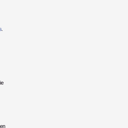
s
. 
e 
en 