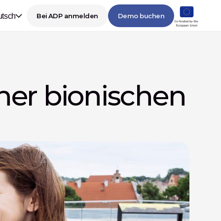
tsch
Bei ADP anmelden
Demo buchen
ner bionischen 