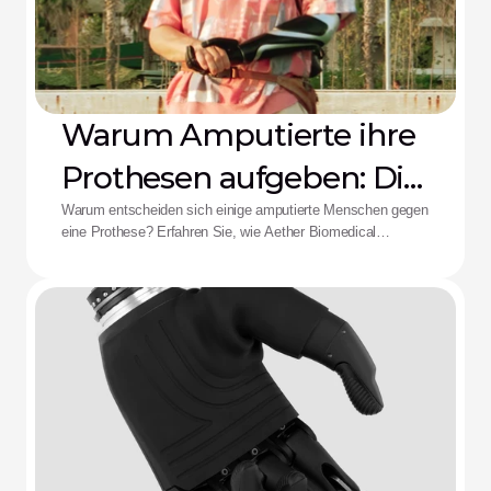
Warum Amputierte ihre
Prothesen aufgeben: Die
Aether-Lösung
Warum entscheiden sich einige amputierte Menschen gegen
eine Prothese? Erfahren Sie, wie Aether Biomedical
Schaftschmerzen, leere Batterien und die Ermüdung durch
komplexe Steuerungen bekämpft.