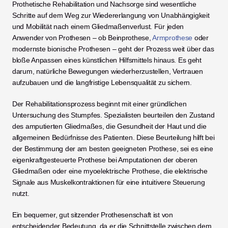
Prothetische Rehabilitation und Nachsorge sind wesentliche 
Schritte auf dem Weg zur Wiedererlangung von Unabhängigkeit 
und Mobilität nach einem Gliedmaßenverlust. Für jeden 
Anwender von Prothesen – ob Beinprothese,
 Armprothese
 oder 
modernste bionische Prothesen – geht der Prozess weit über das 
bloße Anpassen eines künstlichen Hilfsmittels hinaus. Es geht 
darum, natürliche Bewegungen wiederherzustellen, Vertrauen 
aufzubauen und die langfristige Lebensqualität zu sichern.
Der Rehabilitationsprozess beginnt mit einer gründlichen 
Untersuchung des Stumpfes. Spezialisten beurteilen den Zustand 
des amputierten Gliedmaßes, die Gesundheit der Haut und die 
allgemeinen Bedürfnisse des Patienten. Diese Beurteilung hilft bei 
der Bestimmung der am besten geeigneten Prothese, sei es eine 
eigenkraftgesteuerte Prothese bei Amputationen der oberen 
Gliedmaßen oder eine myoelektrische Prothese, die elektrische 
Signale aus Muskelkontraktionen für eine intuitivere Steuerung 
nutzt.
Ein bequemer, gut sitzender Prothesenschaft ist von 
entscheidender Bedeutung, da er die Schnittstelle zwischen dem 