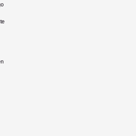
o 
e 
n 