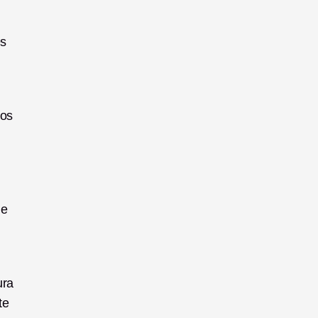
s 
os 
e 
ra 
e 