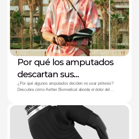
Por qué los amputados
descartan sus
dispositivos: La solución
¿Por qué algunos amputados deciden no usar prótesis?
Descubra cómo Aether Biomedical aborda el dolor del
de Aether
encaje, el agotamiento de la batería y la fatiga por control
complejo.