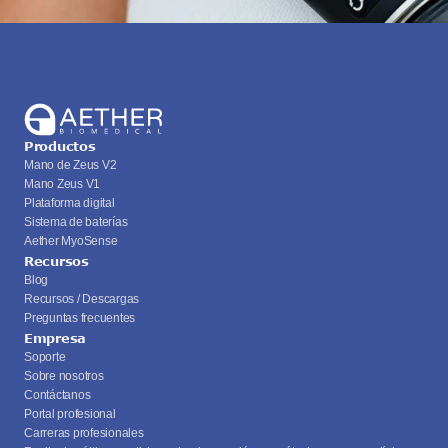
Productos
Mano de Zeus V2
Mano Zeus V1
Plataforma digital
Sistema de baterías
Aether MyoSense
Recursos
Blog
Recursos / Descargas
Preguntas frecuentes
Empresa
Soporte
Sobre nosotros
Contáctanos
Portal profesional
Carreras profesionales