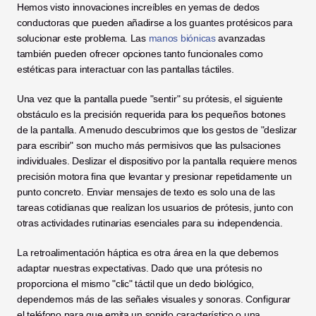
Hemos visto innovaciones increíbles en yemas de dedos 
conductoras que pueden añadirse a los guantes protésicos para 
solucionar este problema. Las 
manos biónicas
 avanzadas 
también pueden ofrecer opciones tanto funcionales como 
estéticas para interactuar con las pantallas táctiles.
Una vez que la pantalla puede "sentir" su prótesis, el siguiente 
obstáculo es la precisión requerida para los pequeños botones 
de la pantalla. A menudo descubrimos que los gestos de "deslizar 
para escribir" son mucho más permisivos que las pulsaciones 
individuales. Deslizar el dispositivo por la pantalla requiere menos 
precisión motora fina que levantar y presionar repetidamente un 
punto concreto. Enviar mensajes de texto es solo una de las 
tareas cotidianas que realizan los usuarios de prótesis, junto con 
otras actividades rutinarias esenciales para su independencia.
La retroalimentación háptica es otra área en la que debemos 
adaptar nuestras expectativas. Dado que una prótesis no 
proporciona el mismo "clic" táctil que un dedo biológico, 
dependemos más de las señales visuales y sonoras. Configurar 
el teléfono para que emita un sonido característico o una 