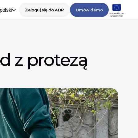
polski
Zaloguj się do ADP
Umów demo
z protezą 