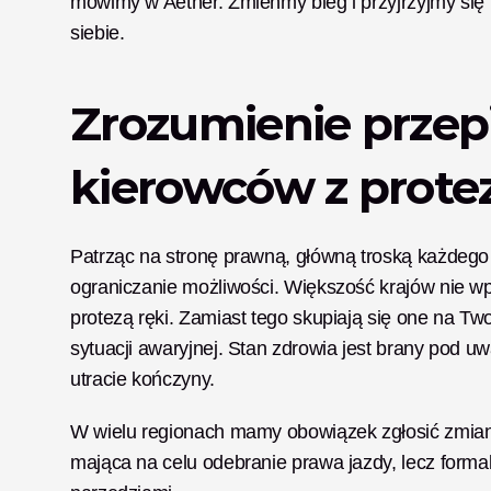
mówimy w Aether. Zmieńmy bieg i przyjrzyjmy się
siebie.
Zrozumienie przep
kierowców z prote
Patrząc na stronę prawną, główną troską każdego 
ograniczanie możliwości. Większość krajów nie w
protezą ręki. Zamiast tego skupiają się one na Two
sytuacji awaryjnej. Stan zdrowia jest brany pod 
utracie kończyny.
W wielu regionach mamy obowiązek zgłosić zmiany 
mająca na celu odebranie prawa jazdy, lecz forma