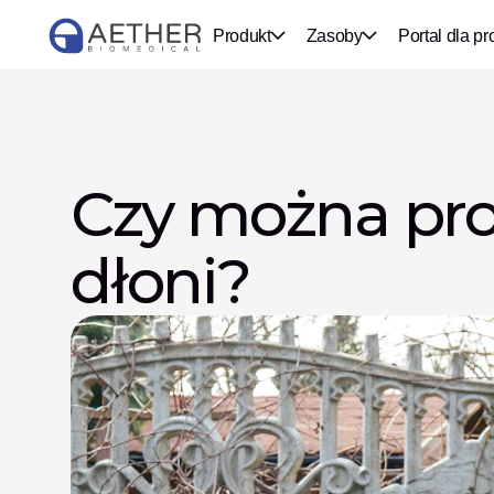
Produkt
Zasoby
Portal dla pr
Czy można pro
dłoni?