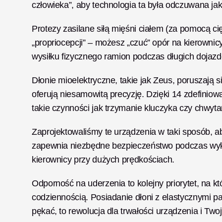
człowieka”, aby technologia ta była odczuwana jako
Protezy zasilane siłą mięśni ciałem (za pomocą cię
„propriocepcji” – możesz „czuć” opór na kierown
wysiłku fizycznego ramion podczas długich doja
Dłonie mioelektryczne, takie jak Zeus, poruszają 
oferują niesamowitą precyzję. Dzięki 14 zdefini
takie czynności jak trzymanie kluczyka czy chwytani
Zaprojektowaliśmy te urządzenia w taki sposób, ab
zapewnia niezbędne bezpieczeństwo podczas wyko
kierownicy przy dużych prędkościach.
Odporność na uderzenia to kolejny priorytet, na k
codziennością. Posiadanie dłoni z elastycznymi pa
pękać, to rewolucja dla trwałości urządzenia i Tw