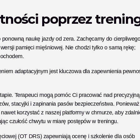
ności poprzez trenin
co ponowną naukę jazdy od zera. Zachęcamy do cierpliwego,
rsji pamięci mięśniowej. Nie chodzi tylko o samą rękę; 
amochodem.
żeniem adaptacyjnym jest kluczowa dla zapewnienia pewnoś
tapie. Terapeuci mogą pomóc Ci pracować nad precyzyjną 
ów, stacyjki i zapinania pasów bezpieczeństwa. Ponieważ 
 nawet korzystać z naszej platformy w chmurze, aby zdalnie
ując czułość chwytu w miarę postępów w treningu.
zajęciowej (OT DRS) zapewniają ocenę i szkolenie dla osób 