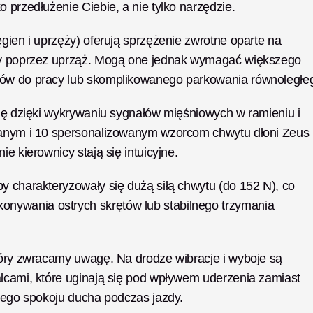
 przedłużenie Ciebie, a nie tylko narzędzie.
gien i uprzęży) oferują sprzężenie zwrotne oparte na 
icy poprzez uprząż. Mogą one jednak wymagać większego 
zdów do pracy lub skomplikowanego parkowania równoległe
się dzięki wykrywaniu sygnałów mięśniowych w ramieniu i 
owanym i 10 spersonalizowanym wzorcom chwytu dłoni Zeus 
e kierownicy stają się intuicyjne.
y charakteryzowały się dużą siłą chwytu (do 152 N), co 
nywania ostrych skrętów lub stabilnego trzymania 
tóry zwracamy uwagę. Na drodze wibracje i wyboje są 
lcami, które uginają się pod wpływem uderzenia zamiast 
ojego spokoju ducha podczas jazdy.