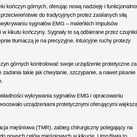
yki kończyn górnych, oferując nową nadzieję i funkcjonalnoś
 przeciwieństwie do tradycyjnych protez zasilanych siłą 
na wykrywaniu sygnałów EMG – maleńkich impulsów 
w kikutu kończyny. Sygnały te są odbierane przez czujniki 
ie tłumaczą je na precyzyjne, intuicyjne ruchy protezy 
zyn górnych kontrolować swoje urządzenie protetyczne za 
 zadania takie jak chwytanie, szczypanie, a nawet pisanie 
. 
dokładności wykrywania sygnałów EMG i opracowaniu 
owocowało urządzeniami protetycznymi oferującymi większą
acja mięśniowa (TMR), zabieg chirurgiczny polegający na 
o nowych celów mięśniowych w kikucie. Umożliwia to 