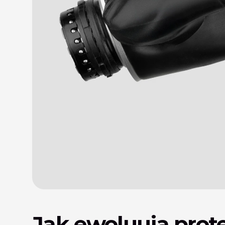
Jak ewoluują prot