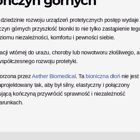
ończyn górnych
dziedzinie rozwoju urządzeń protetycznych postęp wydaje 
yn górnych przyszłość bioniki to nie tylko zastąpienie tego
iomu niezależności, komfortu i pewności siebie. 
ji wtórnej do urazu, choroby lub nowotworu złośliwego, a 
 współczesnego rozwoju protetyki.
worzona przez
 Aether Biomedical
. Ta
 bioniczna dłoń
 nie jest 
rojektowany tak, aby był silny, elastyczny i połączony 
jącą kończyną przywrócić sprawność i niezależność 
warunkach.