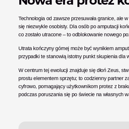
Nowa era protez k
Technologia od zawsze przesuwała granice, ale w 
się niezwykle osobisty. Dla osób po amputacji kończ
co zostało utracone – to odblokowanie nowego poz
Utrata kończyny górnej może być wynikiem amputac
przypadki te stanowią istotny punkt skupienia dla
W centrum tej ewolucji znajduje się dłoń Zeus, st
prostu elementem sprzętu; to codzienny partner zap
cyfrowo, pomagający użytkownikom protez z braku
podczas poruszania się po świecie na własnych 