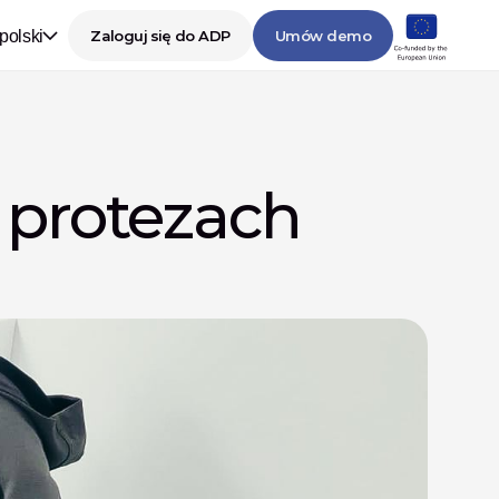
polski
Zaloguj się do ADP
Umów demo
 protezach 