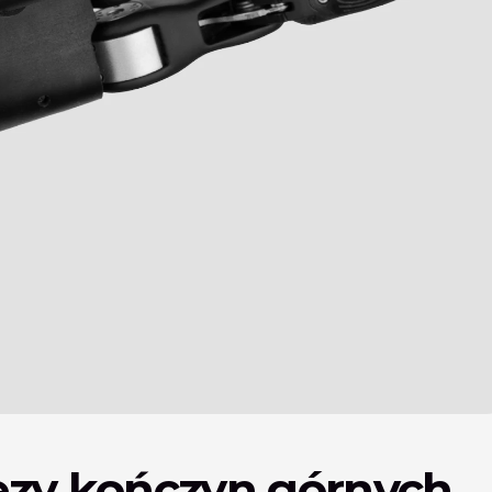
ezy kończyn górnych