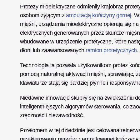
Protezy mioelektryczne odmieniły krajobraz protet
osobom żyjącym z
 amputacją kończyny górnej
. W
mięśni, urządzenia mioelektryczne opierają się 
elektrycznych generowanych przez skurcze mięśni 
wbudowane w urządzenie protetyczne, które następn
dłoni lub zaawansowanych
 ramion protetycznych
.
Technologia ta pozwala użytkownikom protez końc
pomocą naturalnej aktywacji mięśni, sprawiając, że
klawiaturze stają się bardziej płynne i responsywne
Niedawne innowacje skupiły się na zwiększeniu 
inteligentniejszych algorytmów sterowania, co za
zręczność i niezawodność.
Przełomem w tej dziedzinie jest celowana reinerw
przekierowaniu nerwów z amputowanej kończyny d