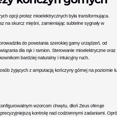
zych opcji protez mioelektrycznych była transformująca. 
 na skurcz mięśni, zamieniając subtelne sygnały w 
oprowadziła do powstania szerokiej gamy urządzeń, od 
ązania dla rąk i ramion. Sterowanie mioelektryczne oraz 
ownikom bardziej naturalny i intuicyjny ruch. 
osób żyjących z amputacją kończyny górnej na poziomie lu
 konfigurowalnym wzorcom chwytu, dłoń Zeus oferuje 
precyzyjniejszą kontrolę nad codziennymi zadaniami. Opró