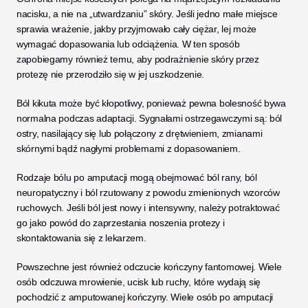
nacisku, a nie na „utwardzaniu” skóry. Jeśli jedno małe miejsce 
sprawia wrażenie, jakby przyjmowało cały ciężar, lej może 
wymagać dopasowania lub odciążenia. W ten sposób 
zapobiegamy również temu, aby podrażnienie skóry przez 
protezę nie przerodziło się w jej uszkodzenie.
Ból kikuta może być kłopotliwy, ponieważ pewna bolesność bywa 
normalna podczas adaptacji. Sygnałami ostrzegawczymi są: ból 
ostry, nasilający się lub połączony z drętwieniem, zmianami 
skórnymi bądź nagłymi problemami z dopasowaniem. 
Rodzaje bólu po amputacji mogą obejmować ból rany, ból 
neuropatyczny i ból rzutowany z powodu zmienionych wzorców 
ruchowych. Jeśli ból jest nowy i intensywny, należy potraktować 
go jako powód do zaprzestania noszenia protezy i 
skontaktowania się z lekarzem.
Powszechne jest również odczucie kończyny fantomowej. Wiele 
osób odczuwa mrowienie, ucisk lub ruchy, które wydają się 
pochodzić z amputowanej kończyny. Wiele osób po amputacji 