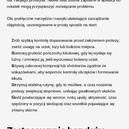
notatek mogą przyspieszyć rozwiązanie problemu.
Oto praktyczne narzędzia i nawyki ułatwiające zarządzanie 
objętością, uszeregowane w prosty sposób na start:
Zrób szybką kontrolę dopasowania przed założeniem protezy; 
zwróć uwagę na ucisk, luzy lub bolesne miejsca.
Dostosuj grubość pończochy kikutowej, gdy lej wydaje się 
luźny, i zmniejsz ją, jeśli wyczuwasz bolesny ucisk.
Używaj zaleconej kompresji lub shrinkerów zgodnie ze 
wskazówkami, aby wspomóc kontrolę obrzęków i formowanie 
kikuta.
Utrzymuj stabilną rutynę, gdy to możliwe, a czas noszenia 
protezy zwiększaj stopniowo, unikając gwałtownych skoków.
Śledź powtarzające się wzorce; notuj upały, aktywność, czas 
spędzony w pozycji siedzącej oraz wszelkie pojawiające się 
zmiany skórne.