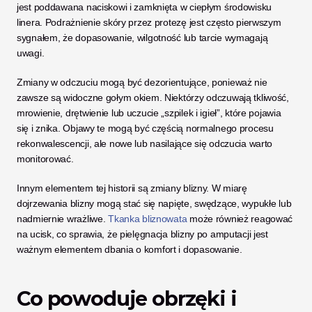
jest poddawana naciskowi i zamknięta w ciepłym środowisku 
linera. Podrażnienie skóry przez protezę jest często pierwszym 
sygnałem, że dopasowanie, wilgotność lub tarcie wymagają 
uwagi.
Zmiany w odczuciu mogą być dezorientujące, ponieważ nie 
zawsze są widoczne gołym okiem. Niektórzy odczuwają tkliwość, 
mrowienie, drętwienie lub uczucie „szpilek i igieł”, które pojawia 
się i znika. Objawy te mogą być częścią normalnego procesu 
rekonwalescencji, ale nowe lub nasilające się odczucia warto 
monitorować.
Innym elementem tej historii są zmiany blizny. W miarę 
dojrzewania blizny mogą stać się napięte, swędzące, wypukłe lub 
nadmiernie wrażliwe. 
Tkanka bliznowata
 może również reagować 
na ucisk, co sprawia, że pielęgnacja blizny po amputacji jest 
ważnym elementem dbania o komfort i dopasowanie.
Co powoduje obrzęki i 