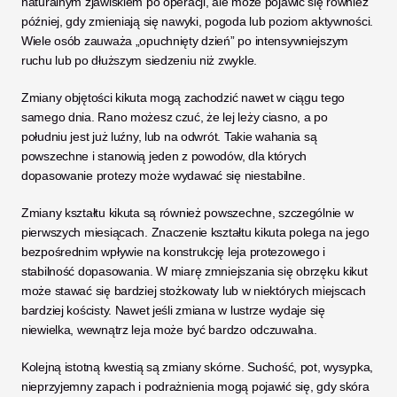
naturalnym zjawiskiem po operacji, ale może pojawić się również 
później, gdy zmieniają się nawyki, pogoda lub poziom aktywności. 
Wiele osób zauważa „opuchnięty dzień” po intensywniejszym 
ruchu lub po dłuższym siedzeniu niż zwykle.
Zmiany objętości kikuta mogą zachodzić nawet w ciągu tego 
samego dnia. Rano możesz czuć, że lej leży ciasno, a po 
południu jest już luźny, lub na odwrót. Takie wahania są 
powszechne i stanowią jeden z powodów, dla których 
dopasowanie protezy może wydawać się niestabilne.
Zmiany kształtu kikuta są również powszechne, szczególnie w 
pierwszych miesiącach. Znaczenie kształtu kikuta polega na jego 
bezpośrednim wpływie na konstrukcję leja protezowego i 
stabilność dopasowania. W miarę zmniejszania się obrzęku kikut 
może stawać się bardziej stożkowaty lub w niektórych miejscach 
bardziej kościsty. Nawet jeśli zmiana w lustrze wydaje się 
niewielka, wewnątrz leja może być bardzo odczuwalna.
Kolejną istotną kwestią są zmiany skórne. Suchość, pot, wysypka, 
nieprzyjemny zapach i podrażnienia mogą pojawić się, gdy skóra 