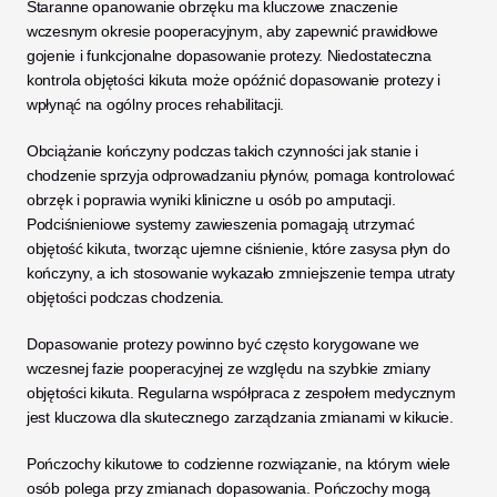
Staranne opanowanie obrzęku ma kluczowe znaczenie 
wczesnym okresie pooperacyjnym, aby zapewnić prawidłowe 
gojenie i funkcjonalne dopasowanie protezy. Niedostateczna 
kontrola objętości kikuta może opóźnić dopasowanie protezy i 
wpłynąć na ogólny proces rehabilitacji.
Obciążanie kończyny podczas takich czynności jak stanie i 
chodzenie sprzyja odprowadzaniu płynów, pomaga kontrolować 
obrzęk i poprawia wyniki kliniczne u osób po amputacji. 
Podciśnieniowe systemy zawieszenia pomagają utrzymać 
objętość kikuta, tworząc ujemne ciśnienie, które zasysa płyn do 
kończyny, a ich stosowanie wykazało zmniejszenie tempa utraty 
objętości podczas chodzenia. 
Dopasowanie protezy powinno być często korygowane we 
wczesnej fazie pooperacyjnej ze względu na szybkie zmiany 
objętości kikuta. Regularna współpraca z zespołem medycznym 
jest kluczowa dla skutecznego zarządzania zmianami w kikucie.
Pończochy kikutowe to codzienne rozwiązanie, na którym wiele 
osób polega przy zmianach dopasowania. Pończochy mogą 