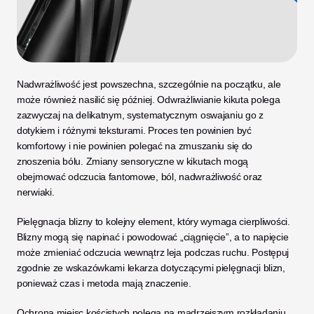
Nadwrażliwość jest powszechna, szczególnie na początku, ale 
może również nasilić się później. Odwrażliwianie kikuta polega 
zazwyczaj na delikatnym, systematycznym oswajaniu go z 
dotykiem i różnymi teksturami. Proces ten powinien być 
komfortowy i nie powinien polegać na zmuszaniu się do 
znoszenia bólu. Zmiany sensoryczne w kikutach mogą 
obejmować odczucia fantomowe, ból, nadwrażliwość oraz 
nerwiaki.
Pielęgnacja blizny to kolejny element, który wymaga cierpliwości. 
Blizny mogą się napinać i powodować „ciągnięcie”, a to napięcie 
może zmieniać odczucia wewnątrz leja podczas ruchu. Postępuj 
zgodnie ze wskazówkami lekarza dotyczącymi pielęgnacji blizn, 
ponieważ czas i metoda mają znaczenie.
Ochrona miejsc kościstych polega na mądrzejszym rozkładaniu 