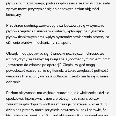
płynu śródmiąższowego, podczas gdy zaleganie krwi w przedziale 
żylnym może przyczyniać się do dobowych zmian objętości 
kończyny. 
Przestrzeń śródmiąższowa odgrywa kluczową rolę w wymianie 
płynów i regulacji ciśnienia w kikutach, wpływając na dynamikę 
płynów tkankowych oraz wpływ systemów zawieszenia protezy na 
ciśnienie płynów i mechanizmy transportu.
Obrzęki mogą pojawiać się również w późniejszym okresie, ale 
ich przyczyny są zazwyczaj związane z „codziennym życiem” niż z 
„powrotem do zdrowia po operacji”. Ciepło i wilgoć mogą 
powodować rozszerzanie się tkanek, a także zwiększać potliwość 
wewnątrz linera. Gdy wzrasta potliwość, często nasila się również 
ocieranie.
Poziom aktywności ma większe znaczenie, niż większość ludzi się 
spodziewa. Intensywny dzień z protezą może nasilić obrzęk, 
zwłaszcza gdy dopiero wydłużasz czas jej noszenia. Z kolei długi 
dzień bez protezy może przynieść odwrotny skutek i sprawić, że 
kikut nieco się zmniejszy. Stopień aktywności fizycznej wpływa na 