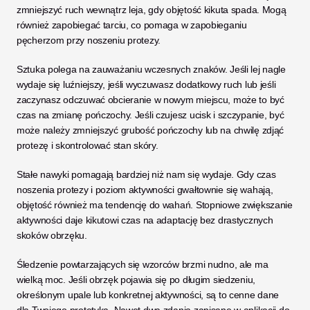
zmniejszyć ruch wewnątrz leja, gdy objętość kikuta spada. Mogą 
również zapobiegać tarciu, co pomaga w zapobieganiu 
pęcherzom przy noszeniu protezy.
Sztuka polega na zauważaniu wczesnych znaków. Jeśli lej nagle 
wydaje się luźniejszy, jeśli wyczuwasz dodatkowy ruch lub jeśli 
zaczynasz odczuwać obcieranie w nowym miejscu, może to być 
czas na zmianę pończochy. Jeśli czujesz ucisk i szczypanie, być 
może należy zmniejszyć grubość pończochy lub na chwilę zdjąć 
protezę i skontrolować stan skóry.
Stałe nawyki pomagają bardziej niż nam się wydaje. Gdy czas 
noszenia protezy i poziom aktywności gwałtownie się wahają, 
objętość również ma tendencję do wahań. Stopniowe zwiększanie 
aktywności daje kikutowi czas na adaptację bez drastycznych 
skoków obrzęku.
Śledzenie powtarzających się wzorców brzmi nudno, ale ma 
wielką moc. Jeśli obrzęk pojawia się po długim siedzeniu, 
określonym upale lub konkretnej aktywności, są to cenne dane 
dla Twojego protetyka. Nawet dwa zdania zapisane w aplikacji do 