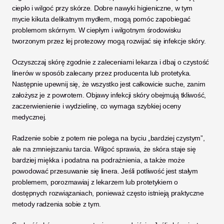
ciepło i wilgoć przy skórze. Dobre nawyki higieniczne, w tym 
mycie kikuta delikatnym mydłem, mogą pomóc zapobiegać 
problemom skórnym. W ciepłym i wilgotnym środowisku 
tworzonym przez lej protezowy mogą rozwijać się infekcje skóry. 
Oczyszczaj skórę zgodnie z zaleceniami lekarza i dbaj o czystość 
linerów w sposób zalecany przez producenta lub protetyka. 
Następnie upewnij się, że wszystko jest całkowicie suche, zanim 
założysz je z powrotem. Objawy infekcji skóry obejmują tkliwość, 
zaczerwienienie i wydzielinę, co wymaga szybkiej oceny 
medycznej.
Radzenie sobie z potem nie polega na byciu „bardziej czystym”, 
ale na zmniejszaniu tarcia. Wilgoć sprawia, że skóra staje się 
bardziej miękka i podatna na podrażnienia, a także może 
powodować przesuwanie się linera. Jeśli potliwość jest stałym 
problemem, porozmawiaj z lekarzem lub protetykiem o 
dostępnych rozwiązaniach, ponieważ często istnieją praktyczne 
metody radzenia sobie z tym.