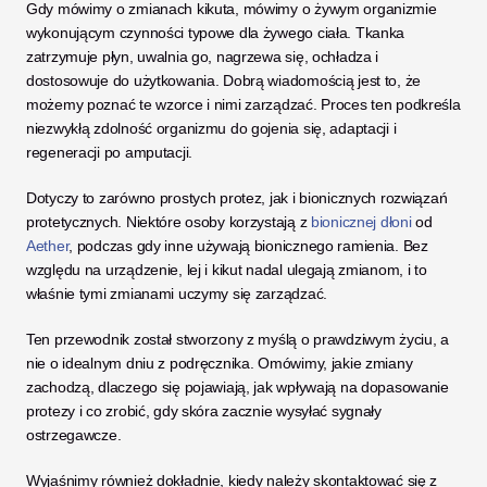
Gdy mówimy o zmianach kikuta, mówimy o żywym organizmie 
wykonującym czynności typowe dla żywego ciała. Tkanka 
zatrzymuje płyn, uwalnia go, nagrzewa się, ochładza i 
dostosowuje do użytkowania. Dobrą wiadomością jest to, że 
możemy poznać te wzorce i nimi zarządzać. Proces ten podkreśla 
niezwykłą zdolność organizmu do gojenia się, adaptacji i 
regeneracji po amputacji.
Dotyczy to zarówno prostych protez, jak i bionicznych rozwiązań 
protetycznych. Niektóre osoby korzystają z 
bionicznej dłoni
 od 
Aether
, podczas gdy inne używają bionicznego ramienia. Bez 
względu na urządzenie, lej i kikut nadal ulegają zmianom, i to 
właśnie tymi zmianami uczymy się zarządzać.
Ten przewodnik został stworzony z myślą o prawdziwym życiu, a 
nie o idealnym dniu z podręcznika. Omówimy, jakie zmiany 
zachodzą, dlaczego się pojawiają, jak wpływają na dopasowanie 
protezy i co zrobić, gdy skóra zacznie wysyłać sygnały 
ostrzegawcze. 
Wyjaśnimy również dokładnie, kiedy należy skontaktować się z 