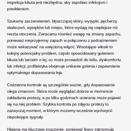
inspekcja kikuta jest niezbędna, aby zapobiec infekcjom i 
powikłaniom. 
Szukamy zaczerwienień, błyszczącej skóry, wysypki, pęcherzy, 
skaleczeń, wysięków lub miejsc, które wydają się cieplejsze niż 
reszta otoczenia. Zwracamy również uwagę na zmiany zapachu, 
ponieważ nieprzyjemny zapach w połączeniu z podrażnieniem 
może wskazywać na uwięzioną wilgoć. Wrastające włoski to 
kolejny potencjalny problem, często spowodowany goleniem 
kikuta lub tarciem o lej, co może prowadzić do bólu, dyskomfortu 
lub infekcji; profilaktyka obejmuje unikanie golenia i zapewnienie 
optymalnego dopasowania leja.
Codzienne kontrole są szczególnie ważne, gdy dopasowanie 
ulega zmianom. Skóra może wyglądać dobrze w momencie 
zakładania protezy, a po kilku godzinach ocierania może pojawić 
się na niej problem. Szybka kontrola po zdjęciu protezy to 
zazwyczaj moment, w którym możemy wcześnie wychwycić 
niepokojące sygnały.
Higiena ma kluczowe znaczenie, ponieważ linery zatrzymują 