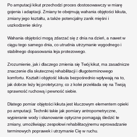
Po amputacji kikut przechodzi proces dostosowawczy w miarę 
gojenia i adaptacji. Zmiany te obejmują wahania objętości kikuta, 
zmiany jego kształtu, a także potencjalny zanik mięśni i 
uszkodzenie skóry. 
Wahania objętości mogą zdarzać się z dnia na dzień, a nawet w 
ciągu tego samego dnia, co utrudnia utrzymanie wygodnego i 
stabilnego dopasowania leja protezowego.
Zrozumienie, jak i dlaczego zmienia się Twój kikut, ma zasadnicze 
znaczenie dla skutecznej rehabilitacji i długoterminowego 
komfortu. Kształt i objętość kikuta bezpośrednio wpływają na to, 
jak dobrze leży lej protetyczny, co z kolei przekłada się na Twoją 
sprawność ruchową i pewność siebie. 
Dlatego pomiar objętości kikuta jest kluczowym elementem opieki 
po amputacji. Techniki takie jak pomiary antropometryczne, 
wypieranie wody i skanowanie optyczne pomagają śledzić te 
zmiany, umożliwiając zespołowi rehabilitacyjnemu wprowadzanie 
terminowych poprawek i utrzymanie Cię w ruchu.