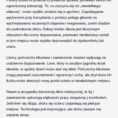
Punkty ucisku w protezie to poważna sprawa, ponieważ skóra ma 
ograniczoną tolerancję. To, co zaczyna się od „niewielkiego 
obtarcia”, może szybko zmienić się w pęcherz. Zapobieganie 
pęcherzom przy korzystaniu z protezy polega głównie na 
wychwytywaniu wczesnych objawów i reagowaniu, zanim dojdzie 
do uszkodzenia skóry. Dalszy koniec kikuta jest kluczowym 
obszarem dla oceny dopasowania, ponieważ niewłaściwy nacisk 
w tym miejscu może szybko doprowadzić do dyskomfortu lub 
urazu.
Linery, pończochy kikutowe i zawieszenie również wpływają na 
codzienne dopasowanie. Liner, który w zeszłym tygodniu leżał 
idealnie, w upalny dzień może stać się śliski. Pończochy kikutowe 
mogą poprawić uszczelnienie i ograniczyć ruchy, ale zbyt duża ich 
liczba może stworzyć nowy punkt ucisku w niewłaściwym miejscu.
Nawet w przypadku bionicznej dłoni robotycznej, to lej i 
zawieszenie wykonują większość pracy związanej z komfortem. 
Jeśli liner się ślizga, skóra się ociera i pojawiają się piekące 
miejsca. Technologia jest imponująca, ale skóra zawsze ma 
ostatnie słowo.