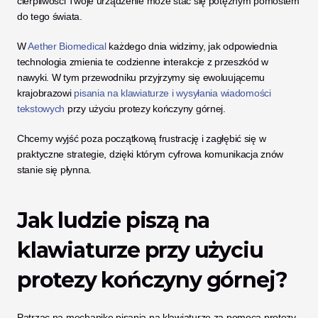
cierpliwości Twoje urządzenie może stać się potężnym pomostem 
do tego świata.
W 
Aether Biomedical
 każdego dnia widzimy, jak odpowiednia 
technologia zmienia te codzienne interakcje z przeszkód w 
nawyki. W tym przewodniku przyjrzymy się ewoluującemu 
krajobrazowi 
pisania na klawiaturze i wysyłania wiadomości 
tekstowych
 przy użyciu protezy kończyny górnej. 
Chcemy wyjść poza początkową frustrację i zagłębić się w 
praktyczne strategie, dzięki którym cyfrowa komunikacja znów 
stanie się płynna.
Jak ludzie piszą na 
klawiaturze przy użyciu 
protezy kończyny górnej?
Patrząc na mechanikę pisania na klawiaturze za pomocą protezy, 