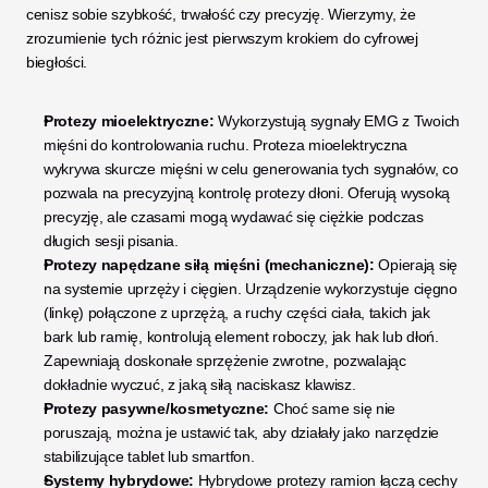
cenisz sobie szybkość, trwałość czy precyzję. Wierzymy, że 
zrozumienie tych różnic jest pierwszym krokiem do cyfrowej 
biegłości.
Protezy mioelektryczne:
 Wykorzystują sygnały EMG z Twoich 
mięśni do kontrolowania ruchu. Proteza mioelektryczna 
wykrywa skurcze mięśni w celu generowania tych sygnałów, co 
pozwala na precyzyjną kontrolę protezy dłoni. Oferują wysoką 
precyzję, ale czasami mogą wydawać się ciężkie podczas 
długich sesji pisania.
Protezy napędzane siłą mięśni (mechaniczne):
 Opierają się 
na systemie uprzęży i cięgien. Urządzenie wykorzystuje cięgno 
(linkę) połączone z uprzężą, a ruchy części ciała, takich jak 
bark lub ramię, kontrolują element roboczy, jak hak lub dłoń. 
Zapewniają doskonałe sprzężenie zwrotne, pozwalając 
dokładnie wyczuć, z jaką siłą naciskasz klawisz.
Protezy pasywne/kosmetyczne:
 Choć same się nie 
poruszają, można je ustawić tak, aby działały jako narzędzie 
stabilizujące tablet lub smartfon.
Systemy hybrydowe:
 Hybrydowe protezy ramion łączą cechy 