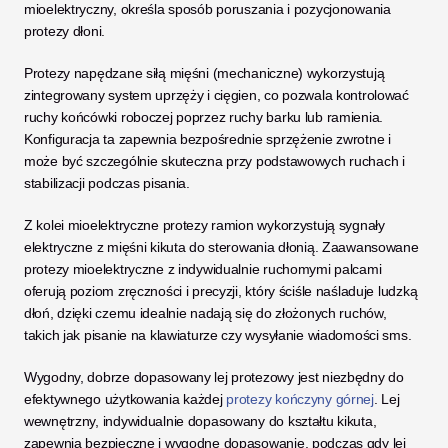
mioelektryczny, określa sposób poruszania i pozycjonowania 
protezy dłoni. 
Protezy napędzane siłą mięśni (mechaniczne) wykorzystują 
zintegrowany system uprzęży i cięgien, co pozwala kontrolować 
ruchy końcówki roboczej poprzez ruchy barku lub ramienia. 
Konfiguracja ta zapewnia bezpośrednie sprzężenie zwrotne i 
może być szczególnie skuteczna przy podstawowych ruchach i 
stabilizacji podczas pisania. 
Z kolei mioelektryczne protezy ramion wykorzystują sygnały 
elektryczne z mięśni kikuta do sterowania dłonią. Zaawansowane 
protezy mioelektryczne z indywidualnie ruchomymi palcami 
oferują poziom zręczności i precyzji, który ściśle naśladuje ludzką 
dłoń, dzięki czemu idealnie nadają się do złożonych ruchów, 
takich jak pisanie na klawiaturze czy wysyłanie wiadomości sms.
Wygodny, dobrze dopasowany lej protezowy jest niezbędny do 
efektywnego użytkowania każdej 
protezy kończyny górnej
. Lej 
wewnętrzny, indywidualnie dopasowany do kształtu kikuta, 
zapewnia bezpieczne i wygodne dopasowanie, podczas gdy lej 