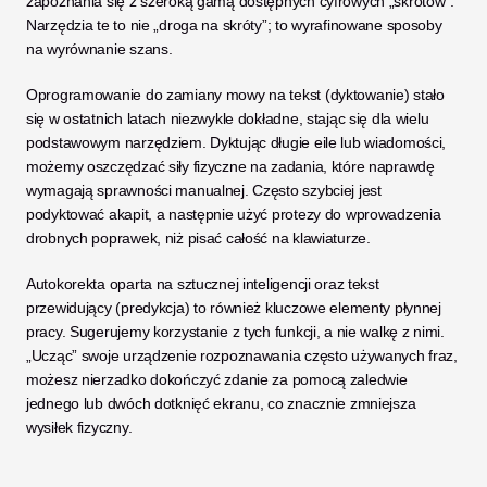
zapoznania się z szeroką gamą dostępnych cyfrowych „skrótów”. 
Narzędzia te to nie „droga na skróty”; to wyrafinowane sposoby 
na wyrównanie szans.
Oprogramowanie do zamiany mowy na tekst (dyktowanie) stało 
się w ostatnich latach niezwykle dokładne, stając się dla wielu 
podstawowym narzędziem. Dyktując długie eile lub wiadomości, 
możemy oszczędzać siły fizyczne na zadania, które naprawdę 
wymagają sprawności manualnej. Często szybciej jest 
podyktować akapit, a następnie użyć protezy do wprowadzenia 
drobnych poprawek, niż pisać całość na klawiaturze.
Autokorekta oparta na sztucznej inteligencji oraz tekst 
przewidujący (predykcja) to również kluczowe elementy płynnej 
pracy. Sugerujemy korzystanie z tych funkcji, a nie walkę z nimi. 
„Ucząc” swoje urządzenie rozpoznawania często używanych fraz, 
możesz nierzadko dokończyć zdanie za pomocą zaledwie 
jednego lub dwóch dotknięć ekranu, co znacznie zmniejsza 
wysiłek fizyczny.