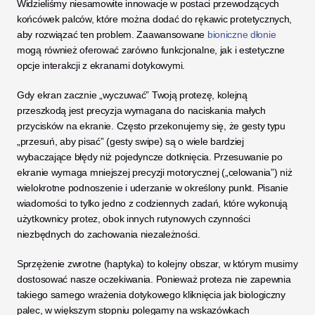
Widzieliśmy niesamowite innowacje w postaci przewodzących 
końcówek palców, które można dodać do rękawic protetycznych, 
aby rozwiązać ten problem. Zaawansowane 
bioniczne dłonie
mogą również oferować zarówno funkcjonalne, jak i estetyczne 
opcje interakcji z ekranami dotykowymi.
Gdy ekran zacznie „wyczuwać” Twoją protezę, kolejną 
przeszkodą jest precyzja wymagana do naciskania małych 
przycisków na ekranie. Często przekonujemy się, że gesty typu 
„przesuń, aby pisać” (gesty swipe) są o wiele bardziej 
wybaczające błędy niż pojedyncze dotknięcia. Przesuwanie po 
ekranie wymaga mniejszej precyzji motorycznej („celowania”) niż 
wielokrotne podnoszenie i uderzanie w określony punkt. Pisanie 
wiadomości to tylko jedno z codziennych zadań, które wykonują 
użytkownicy protez, obok innych rutynowych czynności 
niezbędnych do zachowania niezależności.
Sprzężenie zwrotne (haptyka) to kolejny obszar, w którym musimy 
dostosować nasze oczekiwania. Ponieważ proteza nie zapewnia 
takiego samego wrażenia dotykowego kliknięcia jak biologiczny 
palec, w większym stopniu polegamy na wskazówkach 