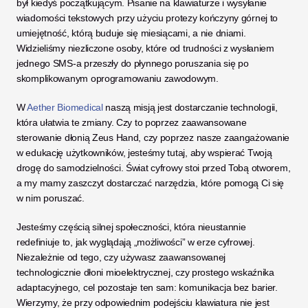
był kiedyś początkującym. Pisanie na klawiaturze i wysyłanie 
wiadomości tekstowych przy użyciu protezy kończyny górnej to 
umiejętność, którą buduje się miesiącami, a nie dniami. 
Widzieliśmy niezliczone osoby, które od trudności z wysłaniem 
jednego SMS-a przeszły do płynnego poruszania się po 
skomplikowanym oprogramowaniu zawodowym.
W 
Aether Biomedical
 naszą misją jest dostarczanie technologii, 
która ułatwia te zmiany. Czy to poprzez zaawansowane 
sterowanie dłonią Zeus Hand, czy poprzez nasze zaangażowanie 
w edukację użytkowników, jesteśmy tutaj, aby wspierać Twoją 
drogę do samodzielności. Świat cyfrowy stoi przed Tobą otworem, 
a my mamy zaszczyt dostarczać narzędzia, które pomogą Ci się 
w nim poruszać.
Jesteśmy częścią silnej społeczności, która nieustannie 
redefiniuje to, jak wyglądają „możliwości” w erze cyfrowej. 
Niezależnie od tego, czy używasz zaawansowanej 
technologicznie dłoni mioelektrycznej, czy prostego wskaźnika 
adaptacyjnego, cel pozostaje ten sam: komunikacja bez barier. 
Wierzymy, że przy odpowiednim podejściu klawiatura nie jest 