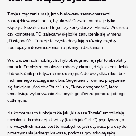
Twoje urządzenia mają już wbudowany zestaw narzędzi 
zaprojektowanych po to, by ułatwić Ci życie; musisz je tylko 
włączyć. Niezależnie od tego, czy korzystasz z iPhone'a, Androida 
czy komputera PC, zalecamy głębokie zanurzenie się w menu 
„Dostępność”. Funkcje te często decydują o różnicy między 
frustrującym doświadczeniem a płynnym działaniem.
W urządzeniach mobilnych „Tryb obsługi jednej ręki” to absolutny 
ratunek. Zmniejsza on obszar roboczy ekranu, dzięki czemu kciuk 
(lub wskaźnik protetyczny) może sięgnąć do wszystkich ikon bez 
nadmiernego rozciągania dłoni. Sugerujemy również przyjrzenie 
się funkcjom „AssistiveTouch” lub „Skróty dostępności”, które 
umożliwiają wykonywanie złożonych gestów za pomocą jednego 
dotknięcia.
Na komputerach funkcje takie jak „Klawisze Trwałe” umożliwiają 
naciskanie kombinacji klawiszy (takich jak Ctrl+C) pojedynczo, a 
nie wszystkich naraz. Jest to niezbędne, jeśli używasz protezy do 
przytrzymania jednego klawisza, podczas gdy zdrową ręką 