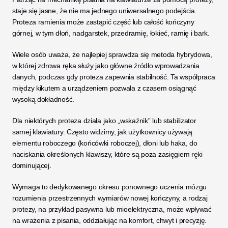
staje się jasne, że nie ma jednego uniwersalnego podejścia. 
Proteza ramienia może zastąpić część lub całość kończyny 
górnej, w tym dłoń, nadgarstek, przedramię, łokieć, ramię i bark. 
Wiele osób uważa, że najlepiej sprawdza się metoda hybrydowa, 
w której zdrowa ręka służy jako główne źródło wprowadzania 
danych, podczas gdy proteza zapewnia stabilność. Ta współpraca 
między kikutem a urządzeniem pozwala z czasem osiągnąć 
wysoką dokładność.
Dla niektórych proteza działa jako „wskaźnik” lub stabilizator 
samej klawiatury. Często widzimy, jak użytkownicy używają 
elementu roboczego (końcówki roboczej), dłoni lub haka, do 
naciskania określonych klawiszy, które są poza zasięgiem ręki 
dominującej. 
Wymaga to dedykowanego okresu ponownego uczenia mózgu 
rozumienia przestrzennych wymiarów nowej kończyny, a rodzaj 
protezy, na przykład pasywna lub mioelektryczna, może wpływać 
na wrażenia z pisania, oddziałując na komfort, chwyt i precyzję.