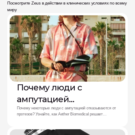
Посмотрите Zeus в действии в клинических условиях по всему 
миру
Почему люди с
ампутацией
отказываются от
Почему некоторые люди с ампутацией отказываются от
протезов? Узнайте, как Aether Biomedical решает
протезов: решение от
проблемы боли в культеприемнике, разряда батареи и
утомления от сложного управления.
Aether