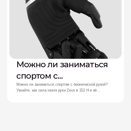
Можно ли заниматься
спортом с
бионической рукой?
Можно ли заниматься спортом с бионической рукой?
Узнайте, как сила хвата руки Zeus в 152 Н и её
ударопрочность переосмысливают возможности
адаптивных спортсменов.