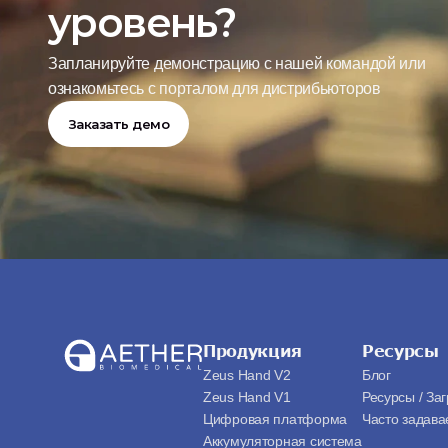
уровень?
Запланируйте демонстрацию с нашей командой или 
ознакомьтесь с порталом для дистрибьюторов
Заказать демо
Продукция
Ресурсы
Zeus Hand V2
Блог
Zeus Hand V1
Ресурсы / Заг
Цифровая платформа
Часто задав
Аккумуляторная система