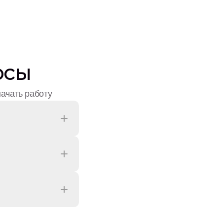
осы
начать работу