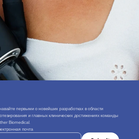
навайте первыми о новейших разработках в области 
отезирования и главных клинических достижениях команды 
ther Biomedical.
ектронная почта