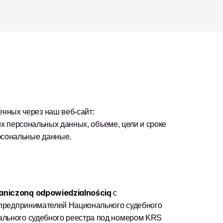
Настоящая Политика конфиденциальности устанавливает правила обработки ваших персональных данных, полученных через наш веб-сайт: 
х персональных данных, объеме, цели и сроке 
сональные данные.  
raniczoną odpowiedzialnością 
с 
р предпринимателей Национального судебного 
ального судебного реестра под номером KRS 