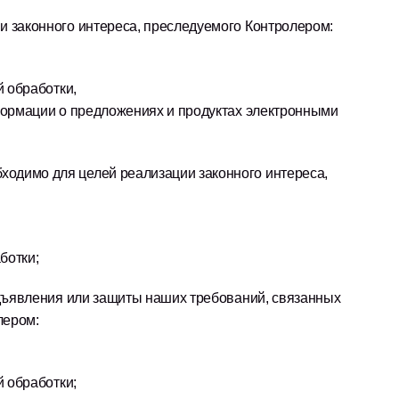
ии законного интереса, преследуемого Контролером:
й обработки,
формации о предложениях и продуктах электронными 
бходимо для целей реализации законного интереса, 
ботки;
едъявления или защиты наших требований, связанных 
лером: 
й обработки;