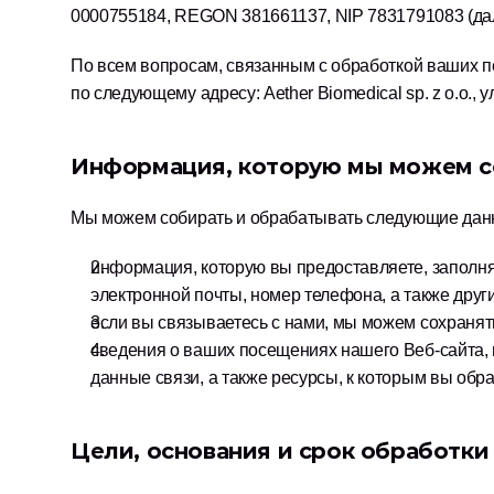
0000755184, REGON 381661137, NIP 7831791083 (дал
По всем вопросам, связанным с обработкой ваших пе
по следующему адресу: Aether Biomedical sp. z o.o., у
Информация, которую мы можем со
Мы можем собирать и обрабатывать следующие данн
информация, которую вы предоставляете, заполня
электронной почты, номер телефона, а также дру
если вы связываетесь с нами, мы можем сохранять
сведения о ваших посещениях нашего Веб-сайта, 
данные связи, а также ресурсы, к которым вы обр
Цели, основания и срок обработк