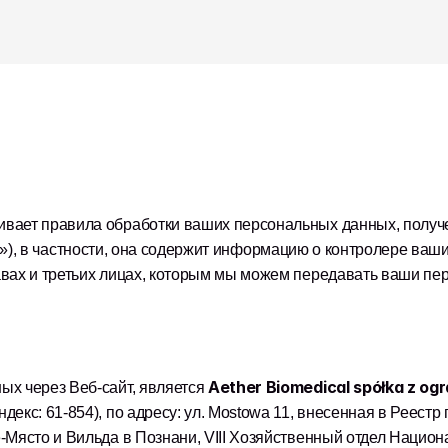
»), в частности, она содержит информацию о контролере ваши
вах и третьих лицах, которым мы можем передавать ваши пер
Aether Biomedical spółka z og
х через Веб-сайт, является 
екс: 61-854), по адресу: ул. Mostowa 11, внесенная в Реест
Място и Вильда в Познани, VIII Хозяйственный отдел Национ