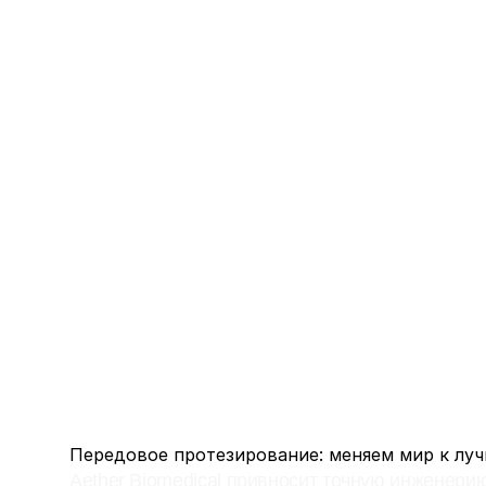
Передовое протезирование: меняем мир к лу
Aether Biomedical привносит точную инженери