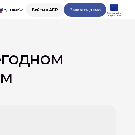
Русский
Войти в ADP
Заказать демо
егодном 
м 