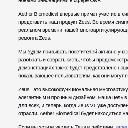
новыми инновациями в сфере O&P. 
Aether Biomedical впервые примет участие в си
представить наш продукт Zeus. Во время симп
реальном времени нашей многоартикулирующей
ремонта Zeus. 
Мы будем призывать посетителей активно учас
разобрать и собрать кисть, чтобы продемонстр
демонстрациях также будет представлено наше
показывающее пользователям, как они могут по
Zeus - это высокофункциональная многоартику
элегантным и прочным дизайном. Наша цель в A
для всех, и теперь, когда Zeus V1 уже доступ
отрасли. Aether Biomedical будет находиться н
Если вы хотите увидеть Zeus в действии, 
зарег