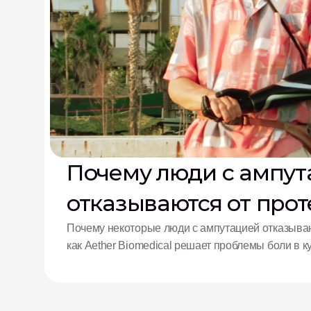
Почему люди с ампут
отказываются от прот
решение от Aether
Почему некоторые люди с ампутацией отказываю
как Aether Biomedical решает проблемы боли в 
батареи и утомления от сложного управления.