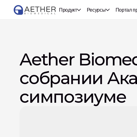
Продукт
Ресурсы
Портал п
Aether Biomed
собрании Ака
симпозиуме