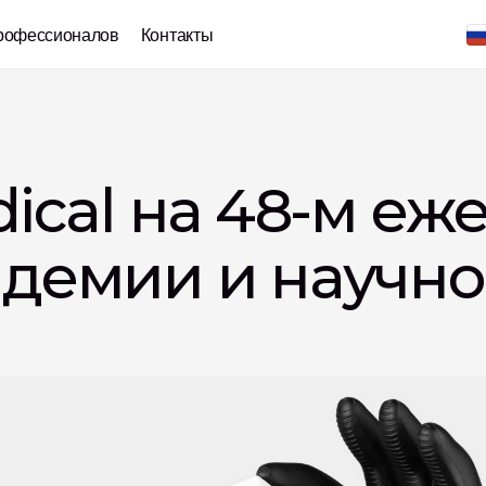
рофессионалов
Контакты
ical на 48-м еж
демии и научно