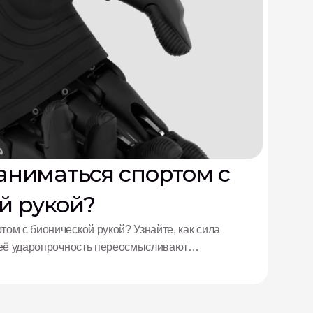
аниматься спортом с
й рукой?
ом с бионической рукой? Узнайте, как сила
и её ударопрочность переосмысливают
спортсменов.