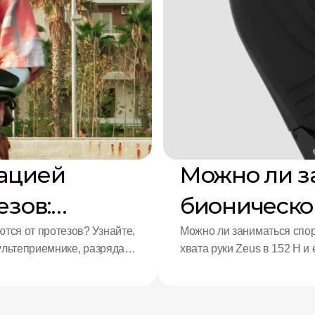
ацией
Можно ли з
езов:
бионическо
тся от протезов? Узнайте,
Можно ли заниматься спорт
культеприемнике, разряда
хвата руки Zeus в 152 Н 
возможности адаптивных 