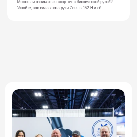
бионической рукой?
Можно ли заниматься спортом с бионической рукой?
Узнайте, как сила хвата руки Zeus в 152 Н и её
ударопрочность переосмысливают возможности
адаптивных спортсменов.