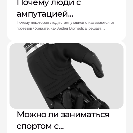
Почему люди с
ампутацией
отказываются от
Почему некоторые люди с ампутацией отказываются от
протезов? Узнайте, как Aether Biomedical решает
протезов: решение от
проблемы боли в культеприемнике, разряда батареи и
утомления от сложного управления.
Aether
Можно ли заниматься
спортом с