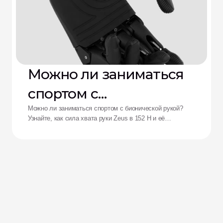
Можно ли заниматься
спортом с
бионической рукой?
Можно ли заниматься спортом с бионической рукой?
Узнайте, как сила хвата руки Zeus в 152 Н и её
ударопрочность переосмысливают возможности
адаптивных спортсменов.