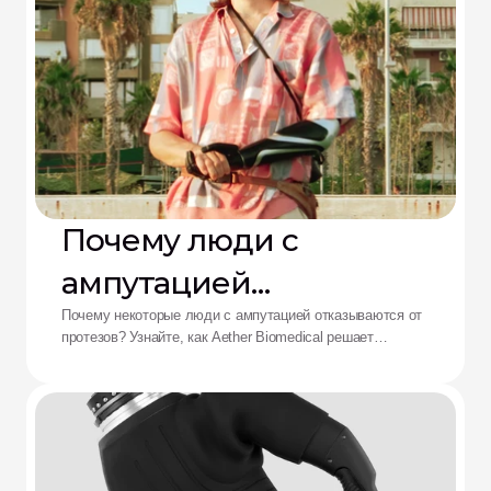
Почему люди с
ампутацией
отказываются от
Почему некоторые люди с ампутацией отказываются от
протезов? Узнайте, как Aether Biomedical решает
протезов: решение от
проблемы боли в культеприемнике, разряда батареи и
утомления от сложного управления.
Aether