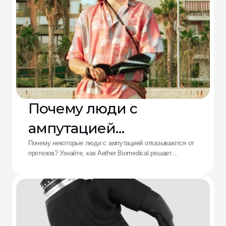
Почему люди с
ампутацией
отказываются от
Почему некоторые люди с ампутацией отказываются от
протезов? Узнайте, как Aether Biomedical решает
протезов: решение от
проблемы боли в культеприемнике, разряда батареи и
утомления от сложного управления.
Aether