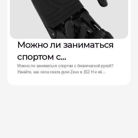
Можно ли заниматься
спортом с
бионической рукой?
Можно ли заниматься спортом с бионической рукой?
Узнайте, как сила хвата руки Zeus в 152 Н и её
ударопрочность переосмысливают возможности
адаптивных спортсменов.