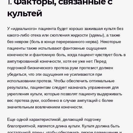
1. 
Факторы, связанные с 
культей
У «идеального» пациента будет хорошо зажившая культя без 
какого-либо отека или скопления жидкости (эдемы), а также 
без невром (боль в конце перерезанного нерва). Некоторые 
пациенты также испытывают фантомные ощущения 
конечности и фантомную боль, когда пациент чувствует боль в 
ампутированной конечности, хотя ее уже нет. Перед 
подгонкой бионического протеза руки протезист должен 
убедиться, что эти ощущения не усиливаются при 
использовании протеза. Чтобы обеспечить оптимальные 
результаты, пациентам следует назначать упражнения для 
укрепления культи, которые позволят пациенту выдерживать 
вес протеза руки, особенно в случае ампутаций с более 
значительным вовлечением конечности.
Еще одной характеристикой, делающей подгонку 
благоприятной, является длина культи. Культя должна быть 
достаточной длины, чтобы обеспечить легкое размещение и 