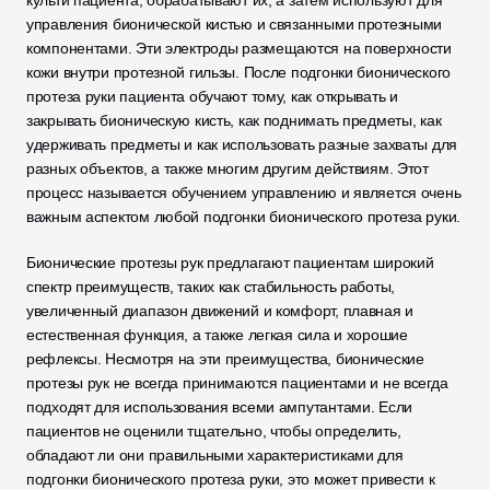
культи пациента, обрабатывают их, а затем используют для 
управления бионической кистью и связанными протезными 
компонентами. Эти электроды размещаются на поверхности 
кожи внутри протезной гильзы. После подгонки бионического 
протеза руки пациента обучают тому, как открывать и 
закрывать бионическую кисть, как поднимать предметы, как 
удерживать предметы и как использовать разные захваты для 
разных объектов, а также многим другим действиям. Этот 
процесс называется обучением управлению и является очень 
важным аспектом любой подгонки бионического протеза руки.
Бионические протезы рук предлагают пациентам широкий 
спектр преимуществ, таких как стабильность работы, 
увеличенный диапазон движений и комфорт, плавная и 
естественная функция, а также легкая сила и хорошие 
рефлексы. Несмотря на эти преимущества, бионические 
протезы рук не всегда принимаются пациентами и не всегда 
подходят для использования всеми ампутантами. Если 
пациентов не оценили тщательно, чтобы определить, 
обладают ли они правильными характеристиками для 
подгонки бионического протеза руки, это может привести к 