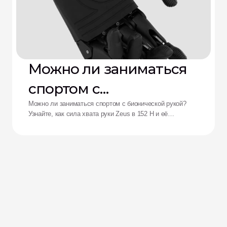
Можно ли заниматься
спортом с
бионической рукой?
Можно ли заниматься спортом с бионической рукой?
Узнайте, как сила хвата руки Zeus в 152 Н и её
ударопрочность переосмысливают возможности
адаптивных спортсменов.