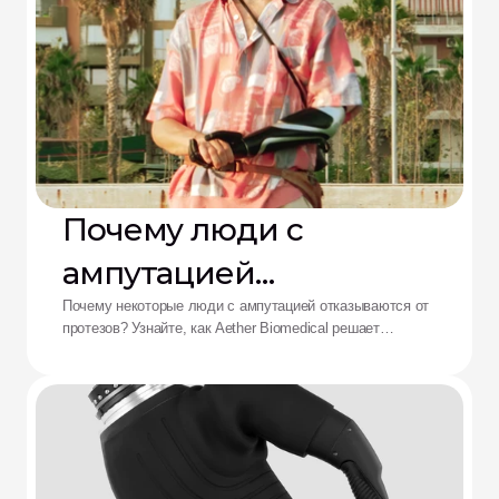
Почему люди с
ампутацией
отказываются от
Почему некоторые люди с ампутацией отказываются от
протезов? Узнайте, как Aether Biomedical решает
протезов: решение от
проблемы боли в культеприемнике, разряда батареи и
утомления от сложного управления.
Aether