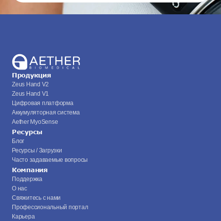
Продукция
Zeus Hand V2
Zeus Hand V1
Цифровая платформа
Аккумуляторная система
Aether MyoSense
Ресурсы
Блог
Ресурсы / Загрузки
Часто задаваемые вопросы
Компания
Поддержка
О нас
Свяжитесь с нами
Профессиональный портал
Карьера