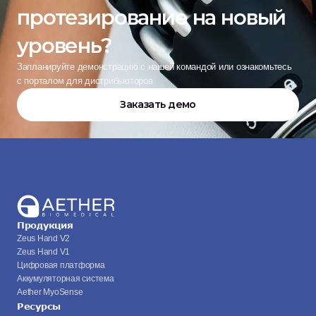
протезирование на новый 
уровень?
Запланируйте демонстрацию с нашей командой или ознакомьтесь 
с порталом для дистрибьюторов
Заказать демо
Продукция
Zeus Hand V2
Zeus Hand V1
Цифровая платформа
Аккумуляторная система
Aether MyoSense
Ресурсы