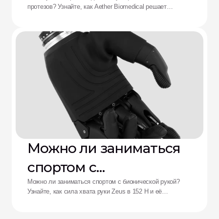
отказываются от
протезов? Узнайте, как Aether Biomedical решает
протезов: решение от
проблемы боли в культеприемнике, разряда батареи и
утомления от сложного управления.
Aether
Можно ли заниматься
спортом с
бионической рукой?
Можно ли заниматься спортом с бионической рукой?
Узнайте, как сила хвата руки Zeus в 152 Н и её
ударопрочность переосмысливают возможности
адаптивных спортсменов.