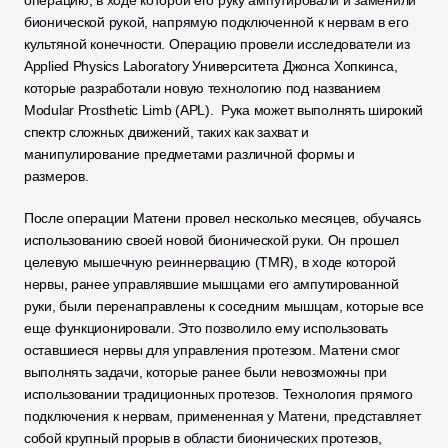
операцию, в ходе которой его руку ампутировали и заменили 
бионической рукой, напрямую подключенной к нервам в его 
культяной конечности. Операцию провели исследователи из 
Applied Physics Laboratory Университета Джонса Хопкинса, 
которые разработали новую технологию под названием 
Modular Prosthetic Limb (APL).  Рука может выполнять широкий 
спектр сложных движений, таких как захват и 
манипулирование предметами различной формы и 
размеров.  
После операции Матени провел несколько месяцев, обучаясь 
использованию своей новой бионической руки. Он прошел 
целевую мышечную реиннервацию (TMR), в ходе которой 
нервы, ранее управлявшие мышцами его ампутированной 
руки, были перенаправлены к соседним мышцам, которые все 
еще функционировали. Это позволило ему использовать 
оставшиеся нервы для управления протезом. Матени смог 
выполнять задачи, которые ранее были невозможны при 
использовании традиционных протезов. Технология прямого 
подключения к нервам, примененная у Матени, представляет 
собой крупный прорыв в области бионических протезов, 