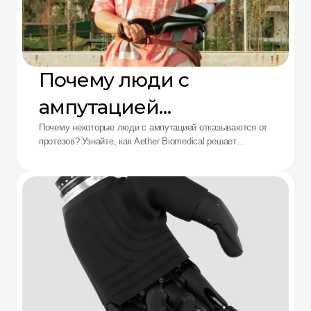
Почему люди с
ампутацией
отказываются от
Почему некоторые люди с ампутацией отказываются от
протезов? Узнайте, как Aether Biomedical решает
протезов: решение от
проблемы боли в культеприемнике, разряда батареи и
утомления от сложного управления.
Aether