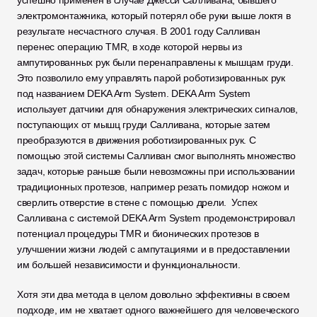
успешно применен в случае Джесси Салливана, бывшего 
электромонтажника, который потерял обе руки выше локтя в 
результате несчастного случая. В 2001 году Салливан 
перенес операцию TMR, в ходе которой нервы из 
ампутированных рук были перенаправлены к мышцам груди. 
Это позволило ему управлять парой роботизированных рук 
под названием DEKA Arm System. DEKA Arm System 
использует датчики для обнаружения электрических сигналов, 
поступающих от мышц груди Салливана, которые затем 
преобразуются в движения роботизированных рук. С 
помощью этой системы Салливан смог выполнять множество 
задач, которые раньше были невозможны при использовании 
традиционных протезов, например резать помидор ножом и 
сверлить отверстие в стене с помощью дрели.  Успех 
Салливана с системой DEKA Arm System продемонстрировал 
потенциал процедуры TMR и бионических протезов в 
улучшении жизни людей с ампутациями и в предоставлении 
им большей независимости и функциональности.    
Хотя эти два метода в целом довольно эффективны в своем 
подходе, им не хватает одного важнейшего для человеческого 