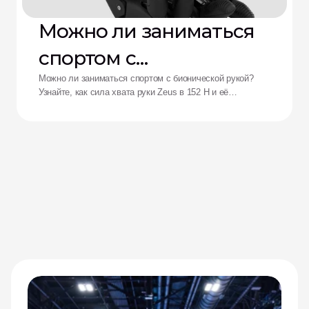
Можно ли заниматься
спортом с
бионической рукой?
Можно ли заниматься спортом с бионической рукой?
Узнайте, как сила хвата руки Zeus в 152 Н и её
ударопрочность переосмысливают возможности
адаптивных спортсменов.